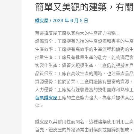
簡單又美觀的建築，有關
驗，
安
鐵皮屋
/
2023 年 6 月 5 日
全
標
苗栗鐵皮屋工廠以其強大的生產能力著稱：
準！
設備齊全：工廠擁有先進的生產設備和專業的生產
園
生產效率：工廠擁有高效率的生產流程和優秀的生
區
批量生產：工廠具有批量生產的能力，能夠滿足客
適
客製化生產：儘管大規模生產，工廠仍能根據客戶
用，
品質保證：工廠在高效生產的同時，也注重產品品
便
資源優勢：位於苗栗，工廠周邊擁有豐富的資源，
宜！
人力優勢：工廠擁有經驗豐富的技術團隊和熟練工
苗栗鐵皮屋
工廠的生產能力強大，為客戶提供高品
伴。
鐵皮屋以其耐用性而聞名。這種建築使用耐用且高
首先，鐵皮屋的外牆通常由耐候鋼或鍍鋅鋼製成，