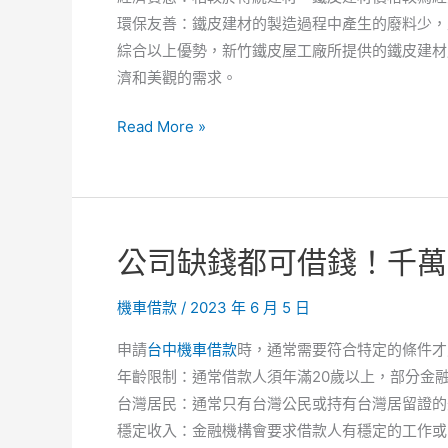
環保友善：鐵皮建材的製造過程中產生的廢料少，
綜合以上優勢，新竹鐵皮屋工廠所提供的鐵皮建材
濟和美觀的需求。
簡
Read More »
單
又
美
觀
公司缺錢都可借錢！千萬
的
建
機車借款
/
2023 年 6 月 5 日
築，
有
申請
台中機車借款
時，通常需要符合特定的條件才
關
年齡限制：通常借款人須年滿20歲以上，部分金
新
台灣居民：通常只有台灣公民或持有台灣居留證的
型
穩定收入：金融機構會要求借款人有穩定的工作或