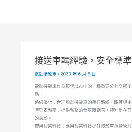
跳
至
主
要
內
容
接送車輛經驗，安全標準
電動接駁車
/
2023 年 6 月 6 日
電動接駁車作為現代城市中的一種重要公共交通工
點：
路線優化：合理規劃接駁車的運行路線，將其與主
時刻表頻密：提供頻繁的發車時刻表，特別是在交
的意願。
使用智慧科技：應用智慧科技提升接駁車運營管理