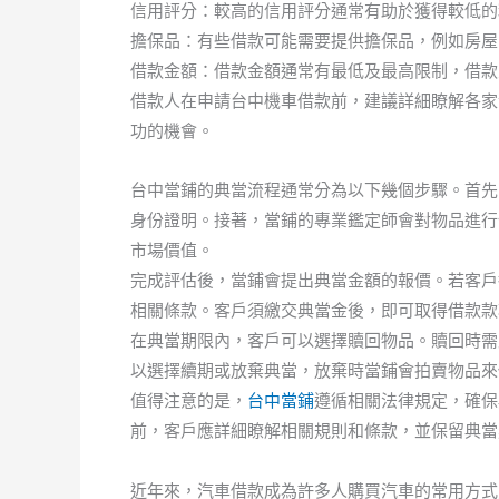
屋
信用評分：較高的信用評分通常有助於獲得較低的
頂
擔保品：有些借款可能需要提供擔保品，例如房屋
裝
借款金額：借款金額通常有最低及最高限制，借款
潢
借款人在申請台中機車借款前，建議詳細瞭解各家
的
功的機會。
新
風
台中當鋪的典當流程通常分為以下幾個步驟。首先
格！
身份證明。接著，當鋪的專業鑑定師會對物品進行
市場價值。
完成評估後，當鋪會提出典當金額的報價。若客戶
相關條款。客戶須繳交典當金後，即可取得借款款
在典當期限內，客戶可以選擇贖回物品。贖回時需
以選擇續期或放棄典當，放棄時當鋪會拍賣物品來
值得注意的是，
台中當鋪
遵循相關法律規定，確保
前，客戶應詳細瞭解相關規則和條款，並保留典當
近年來，汽車借款成為許多人購買汽車的常用方式