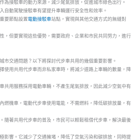
作為接駁車的動力來源，減少尾氣排放，促進城市綠色出行。
入自動駕駛接駁車有望提升車輛運行安全性和效率。
重要節點設置
電動接駁車
站點，實現與其他交通方式的無縫對
性，但要實現這些優勢，需要政府、企業和市民共同努力，進行
城市交通問題？以下將探討代步車共用的幾個重要影響。
擇使用共用代步車而非私家車時，將減少道路上車輛的數量，降
車共用服務採用電動車輛，不產生尾氣排放，因此減少空氣中有
內燃機車，電動代步車使用電能，不需燃料，降低碳排放量，有
。隨著共用代步車的普及，市民可以輕鬆租借代步車，解決最後
極影響。它減少了交通擁堵，降低了空氣污染和碳排放，同時提