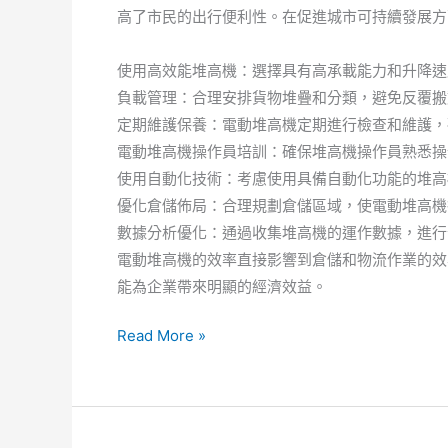
高了市民的出行便利性。在促進城市可持續發展方
使用高效能堆高機：選擇具有高承載能力和升降速
負載管理：合理安排貨物堆疊和分類，避免反覆搬
定期維護保養：電動堆高機定期進行檢查和維護，
電動堆高機操作員培訓：確保堆高機操作員熟悉操
使用自動化技術：考慮使用具備自動化功能的堆高
優化倉儲佈局：合理規劃倉儲區域，使電動堆高機
數據分析優化：通過收集堆高機的運作數據，進行
電動堆高機的效率直接影響到倉儲和物流作業的效
能為企業帶來明顯的經濟效益。
接
Read More »
送
車
輛
經