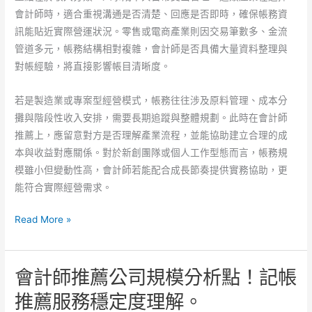
會計師時，適合重視溝通是否清楚、回應是否即時，確保帳務資
訊能貼近實際營運狀況。零售或電商產業則因交易筆數多、金流
管道多元，帳務結構相對複雜，會計師是否具備大量資料整理與
對帳經驗，將直接影響帳目清晰度。
若是製造業或專案型經營模式，帳務往往涉及原料管理、成本分
攤與階段性收入安排，需要長期追蹤與整體規劃。此時在會計師
推薦上，應留意對方是否理解產業流程，並能協助建立合理的成
本與收益對應關係。對於新創團隊或個人工作型態而言，帳務規
模雖小但變動性高，會計師若能配合成長節奏提供實務協助，更
能符合實際經營需求。
會
Read More »
計
師
會計師推薦公司規模分析點！記帳
推
薦
推薦服務穩定度理解。
迷