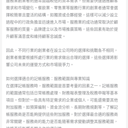
服務業創業者則通常面臨較低的資本需求，但需要快速適應顧客
需求和市場變化。餐飲業、零售業等服務行業的創業者通常會選
擇較簡單且靈活的結構，如獨資或合夥經營，這樣可以減少設立
過程中的行政負擔並迅速進入市場。服務業的成功通常取決於顧
客服務的質量、品牌建立以及市場推廣策略，這些因素有助於提
升顧客滿意度和維持顧客忠誠度。
因此，不同行業的創業者在設立公司時的選擇和挑戰各不相同，
創業者需要根據所處行業的需求做出合理的選擇，這些選擇將影
響公司未來的運營方式和市場競爭力。
如何選擇適合的記帳服務：服務範圍與專業知識
在選擇記帳服務時，服務範圍是首要考量的因素之一。記帳服務
的範圍通常包括日常帳務處理、財務報表整理及稅務申報等基本
項目。但對於一些具有特定需求的企業或個人，可能還需要其他
附加服務，如預算編制、資金流分析、長期財務規劃等。了解記
帳服務商是否能夠提供這些附加服務，對於選擇最合適的服務商
非常關鍵。服務商的能力是否能隨著需求變動調整其服務範圍，