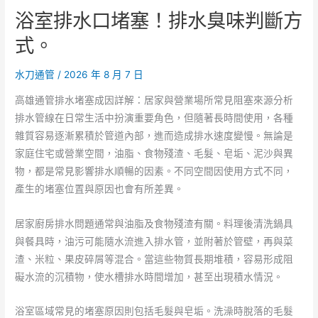
浴室排水口堵塞！排水臭味判斷方
推
薦
式。
公
司
水刀通管
/
2026 年 8 月 7 日
規
高雄通管排水堵塞成因詳解：居家與營業場所常見阻塞來源分析
模
排水管線在日常生活中扮演重要角色，但隨著長時間使用，各種
分
雜質容易逐漸累積於管道內部，進而造成排水速度變慢。無論是
析
家庭住宅或營業空間，油脂、食物殘渣、毛髮、皂垢、泥沙與異
點！
物，都是常見影響排水順暢的因素。不同空間因使用方式不同，
記
產生的堵塞位置與原因也會有所差異。
帳
推
居家廚房排水問題通常與油脂及食物殘渣有關。料理後清洗鍋具
薦
與餐具時，油污可能隨水流進入排水管，並附著於管壁，再與菜
服
渣、米粒、果皮碎屑等混合。當這些物質長期堆積，容易形成阻
務
礙水流的沉積物，使水槽排水時間增加，甚至出現積水情況。
穩
定
浴室區域常見的堵塞原因則包括毛髮與皂垢。洗澡時脫落的毛髮
度