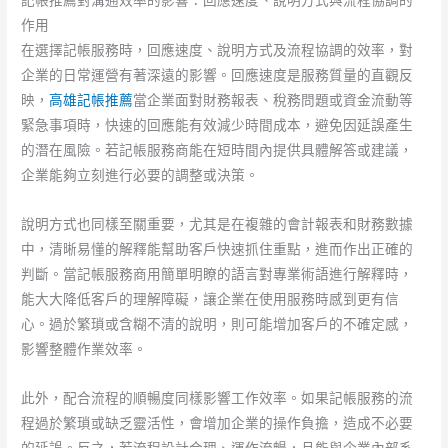
記帳推薦對溝通效率的影響：回應速度、說明方式與流程協調的
作用
在選擇記帳服務時，回應速度、說明方式及流程協調的效率，對
企業的日常運營有著深遠的影響。回應速度是服務質量的直觀反
映，
高雄記帳推薦
當企業面對財務報表、稅務問題或資金流動等
緊急事項時，快速的回應能有效減少時間成本，避免因延誤產生
的潛在風險。若記帳服務商能在短時間內提供具體解答或建議，
企業能夠立刻進行必要的調整或決策。
說明方式也同樣至關重要，尤其是在複雜的會計報表和財務數據
中，清晰易懂的解釋能幫助客戶快速抓住重點，進而作出正確的
判斷。當記帳服務商用簡單明瞭的語言對專業術語進行解釋時，
能大大降低客戶的理解障礙，讓企業在使用服務時感到更有信
心。過於繁瑣或含糊不清的說明，則可能增加客戶的不確定感，
影響整體作業效率。
此外，配合流程的順暢度同樣影響工作效率。如果記帳服務的流
程過於繁瑣或缺乏靈活性，會增加企業的操作負擔，造成不必要
的延誤。反之，若流程設計合理、運作流暢，且能與企業內部系