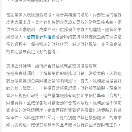
性，確保財務運營的順利過渡。
當企業步入規模擴張階段，隨著業務量的增加，內部管理的複雜
度也大幅上升。會計師能協助企業設立高效的財務監控系統，提
供資金流動規劃、成本控制和稅務優化等方面的建議。隨著企業
規模擴大，
台南會計師推薦
會計師的支持能夠確保企業在快速增
長的過程中，保持穩定的財務狀況，減少財務風險，並且為企業
的長期發展奠定良好的基礎。
選擇會計師時，如何綜合評估帳務處理與增值服務
在選擇會計師時，了解其提供的服務項目是非常重要的，因為這
將直接影響到企業財務運營的順利進行。首先，帳務處理是會計
師的核心職責之一，包括日常帳目記錄、財務報表編製、現金流
管理及稅務申報等。這些基本服務有助於企業保持準確且合規的
財務資料，並確保各項財務活動符合當地法規。帳務處理不僅影
響企業的財務透明度，還會直接影響到經營層做出決策時的數據
準確性，因此選擇會計師時，應特別關注其在帳務處理上的專業
能力與經驗，確保其能夠高效且準確地執行這些基礎財務工作。