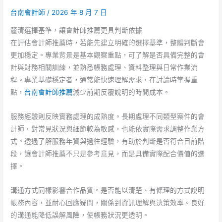
思
台南會計師
/
2026 年 8 月 7 日
重
釐清選擇基準，讓會計師推薦更具判斷依據
點，
在評估會計師推薦時，若能先建立明確的選擇基準，整體判斷會
記
更加穩定。專業背景是基本觀察重點，可了解是否具備完整的會
帳
計與財務相關訓練，並熟悉帳務處理、資料整理與日常作業流
推
程。專業基礎穩定者，通常能快速理解需求，在討論時掌握重
薦
點，
台南會計師推薦
減少前期反覆說明的時間成本。
服
務
服務經驗則反映實務處理的成熟度。長期處理不同類型案件的會
細
計師，對常見狀況與細節較為敏感，也能依實際需求調整作業方
節
式。透過了解服務年資與過往經驗，有助於判斷是否符合目前階
重
段，讓會計師推薦不只是參考意見，而是具備實際配合價值的選
點。
擇。
溝通方式同樣影響合作品質。是否能以清楚、有條理的方式說明
帳務內容，並耐心回應疑問，關係到資訊理解與決策效率。良好
的溝通能降低誤解風險，使帳務狀況更透明。