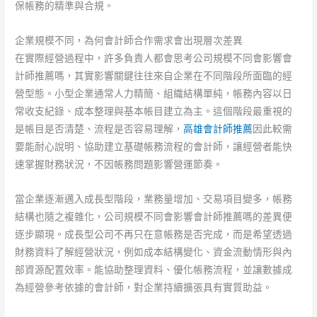
保帳務的精準與合規。
企業規模不同，為何會計師合作需求會出現層次差異
在實際經營過程中，許多負責人都會思考公司規模不同會影響會
計師推薦嗎，其實影響關鍵往往來自企業在不同階段所面臨的經
營型態。小型企業通常人力精簡、組織結構單純，帳務內容以日
常收支紀錄、成本整理與基本帳目建立為主。這個階段最重視的
是帳目是否清楚、流程是否容易理解，
高雄會計師推薦
因此較需
要能耐心說明、協助建立基礎帳務流程的會計師，讓經營者能快
速掌握財務狀況，不因帳務問題影響營運節奏。
當企業逐漸邁入成長型階段，業務量增加、交易項目變多，帳務
結構也隨之複雜化，公司規模不同會影響會計師推薦嗎的差異便
逐步顯現。成長型公司不再只在意帳務是否完成，而是希望透過
財務資料了解經營狀況，例如成本結構變化、資金流動情形與內
部資源配置效率。能協助整理資料、優化帳務流程，並讓數據成
為經營參考依據的會計師，對企業持續擴張具有實質助益。