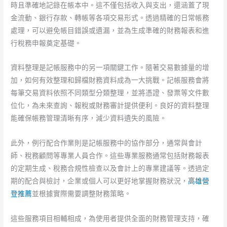
時且準確地記錄在帳本中。這不僅包括收入與支出，還涵蓋了現
金流動、銀行存款、轉帳等各項交易形式。透過精確的日常帳務
處理，可以避免帳目錯誤或遺漏，並為生成準確的財務報表和進
行稅務申報奠定基礎。
資料整理是記帳服務中的另一項關鍵工作。隨著交易數據量的增
加，如何有效整理和歸檔財務資料成為一大挑戰。記帳服務會將
每筆交易資料依照不同類型分類整理，並將憑證、發票等文件數
位化，為未來查詢、報稅或財務審計提供便利。良好的資料整理
能確保帳務管理清晰有序，減少資料遺失的風險。
此外，例行配合作業則是記帳服務中的協作部分，通常與會計
師、稅務顧問等專業人員合作。這些專業服務通常包括財務報表
的定期生成、稅務合規性檢查以及會計上的專業建議等。透過定
期的配合與檢討，企業或個人可以更好地掌握財務狀況，
高雄營
登推薦
並根據實際需要調整財務策略。
這些服務項目相輔相成，為使用者提供全面的財務管理支持，確