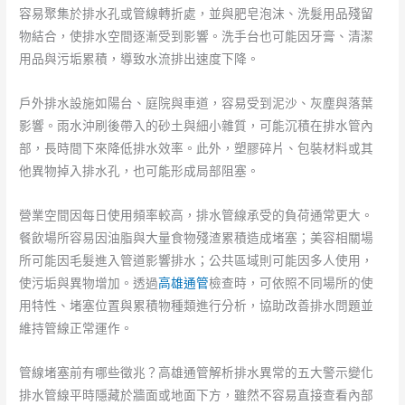
容易聚集於排水孔或管線轉折處，並與肥皂泡沫、洗髮用品殘留
理
物結合，使排水空間逐漸受到影響。洗手台也可能因牙膏、清潔
解。
用品與污垢累積，導致水流排出速度下降。
戶外排水設施如陽台、庭院與車道，容易受到泥沙、灰塵與落葉
影響。雨水沖刷後帶入的砂土與細小雜質，可能沉積在排水管內
部，長時間下來降低排水效率。此外，塑膠碎片、包裝材料或其
他異物掉入排水孔，也可能形成局部阻塞。
營業空間因每日使用頻率較高，排水管線承受的負荷通常更大。
餐飲場所容易因油脂與大量食物殘渣累積造成堵塞；美容相關場
所可能因毛髮進入管道影響排水；公共區域則可能因多人使用，
使污垢與異物增加。透過
高雄通管
檢查時，可依照不同場所的使
用特性、堵塞位置與累積物種類進行分析，協助改善排水問題並
維持管線正常運作。
管線堵塞前有哪些徵兆？高雄通管解析排水異常的五大警示變化
排水管線平時隱藏於牆面或地面下方，雖然不容易直接查看內部