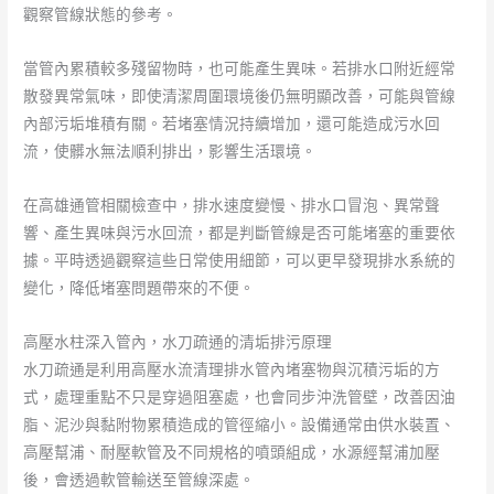
觀察管線狀態的參考。
當管內累積較多殘留物時，也可能產生異味。若排水口附近經常
散發異常氣味，即使清潔周圍環境後仍無明顯改善，可能與管線
內部污垢堆積有關。若堵塞情況持續增加，還可能造成污水回
流，使髒水無法順利排出，影響生活環境。
在高雄通管相關檢查中，排水速度變慢、排水口冒泡、異常聲
響、產生異味與污水回流，都是判斷管線是否可能堵塞的重要依
據。平時透過觀察這些日常使用細節，可以更早發現排水系統的
變化，降低堵塞問題帶來的不便。
高壓水柱深入管內，水刀疏通的清垢排污原理
水刀疏通是利用高壓水流清理排水管內堵塞物與沉積污垢的方
式，處理重點不只是穿過阻塞處，也會同步沖洗管壁，改善因油
脂、泥沙與黏附物累積造成的管徑縮小。設備通常由供水裝置、
高壓幫浦、耐壓軟管及不同規格的噴頭組成，水源經幫浦加壓
後，會透過軟管輸送至管線深處。