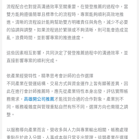
流程配合也對提高溝通效率至關重要。在營登推薦的過程中，當
雙方能夠遵循簡單且標準化的流程時，專案能夠順利高效地推
進。清晰的流程設計能夠幫助雙方明確責任與角色，減少不必要
的協調與調整。如果流程過於繁瑣或不夠清晰，則可能會造成混
亂，浪費時間，並影響專案的推進速度。
這些因素相互影響，共同決定了營登推薦過程中的溝通效率，並
直接影響專案的順利完成。
依產業經營特性，精準思考會計師的合作選擇
不同產業在營運結構、交易方式與資金運作上皆有顯著差異，因
此在進行會計師推薦時，應先從產業特性本身出發，評估實際帳
務需求，
高雄開公司推薦
才能找到合適的合作對象。產業別不
同，帳務複雜度與管理重點自然有所不同，選擇方向也需隨之調
整。
以服務導向產業而言，營收多與人力與專業輸出相關，帳務處理
重點在於收入分類、人事成本與日常支出管理。這類產業在選擇