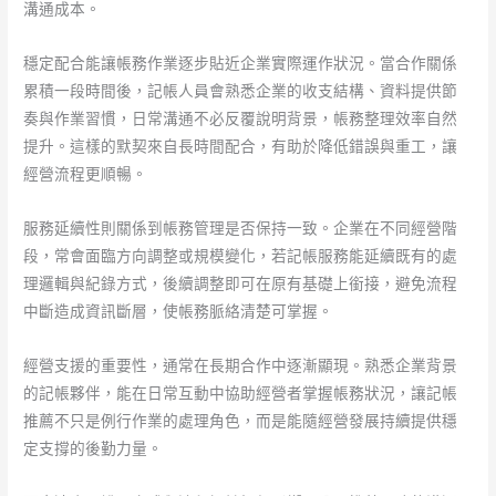
溝通成本。
穩定配合能讓帳務作業逐步貼近企業實際運作狀況。當合作關係
累積一段時間後，記帳人員會熟悉企業的收支結構、資料提供節
奏與作業習慣，日常溝通不必反覆說明背景，帳務整理效率自然
提升。這樣的默契來自長時間配合，有助於降低錯誤與重工，讓
經營流程更順暢。
服務延續性則關係到帳務管理是否保持一致。企業在不同經營階
段，常會面臨方向調整或規模變化，若記帳服務能延續既有的處
理邏輯與紀錄方式，後續調整即可在原有基礎上銜接，避免流程
中斷造成資訊斷層，使帳務脈絡清楚可掌握。
經營支援的重要性，通常在長期合作中逐漸顯現。熟悉企業背景
的記帳夥伴，能在日常互動中協助經營者掌握帳務狀況，讓記帳
推薦不只是例行作業的處理角色，而是能隨經營發展持續提供穩
定支撐的後勤力量。