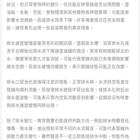
狀況，但日常使用時的變化，往往能反映管線是否出現問題。當
油脂、毛髮、皂垢、食物殘渣與其他雜物長時間累積，可能逐漸
影響水流通過，造成排水效率下降。許多堵塞情況在完全阻塞
前，通常會先出現一些容易察覺的異常現象。
排水速度變慢是最常見的初期訊號。當廚房水槽、浴室排水孔或
洗手台開始出現水流下降速度減緩的情況，原本短時間能排出的
水，需要等待更久才能消退，可能代表管線內部已有堆積物影響
通水空間。若排水緩慢持續發生，表示管線狀態可能正在改變。
排水口冒泡也是值得注意的現象。正常排水時，水流與空氣會在
管線內順利流動，若發現排水過程中冒出氣泡，或排水孔附近出
現水面波動，可能表示管內空氣流動受到影響。這類狀況有時會
與排水速度變慢同時出現。
除了排水變化，異常聲響也能提供判斷方向。例如排水時聽見咕
嚕聲、吸水聲，或出現和平常不同的水流聲音，可能代表管線內
部壓力產生變化。雖然聲音不一定立即造成排水中斷，但能作為