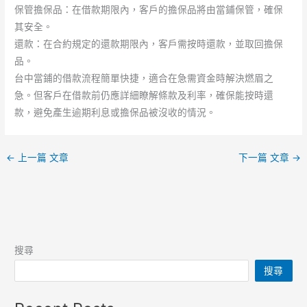
保管擔保品：在借款期限內，客戶的擔保品將由當鋪保管，確保
其安全。
還款：在合約規定的還款期限內，客戶需按時還款，並取回擔保
品。
台中當鋪的借款流程簡單快捷，適合在急需資金時解決燃眉之
急。但客戶在借款前仍應詳細瞭解條款及利率，確保能按時還
款，避免產生逾期利息或擔保品被沒收的情況。
←
上一篇 文章
下一篇 文章
→
搜尋
搜尋