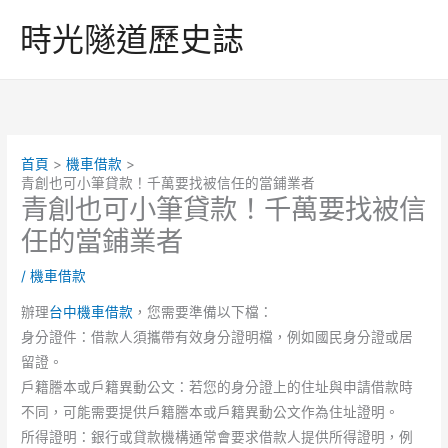
跳
時光隧道歷史誌
至
主
要
內
容
首頁
機車借款
青創也可小筆貸款！千萬要找被信任的當鋪業者
青創也可小筆貸款！千萬要找被信
任的當鋪業者
/
機車借款
辦理
台中機車借款
，您需要準備以下檔：
身分證件：借款人須攜帶有效身分證明檔，例如國民身分證或居
留證。
戶籍謄本或戶籍異動公文：若您的身分證上的住址與申請借款時
不同，可能需要提供戶籍謄本或戶籍異動公文作為住址證明。
所得證明：銀行或貸款機構通常會要求借款人提供所得證明，例