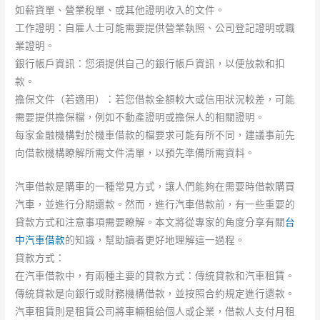
如薪資單、營業稅單、或其他證明收入的文件。
工作證明：自雇人士可能需要提供營業執照、公司登記證明或職
業證明。
銀行帳戶資訊：您須提供自己的銀行帳戶資訊，以便放款和扣
款。
擔保文件（若適用）：若您借款金額較大或信用狀況較差，可能
需要提供擔保檔，例如不動產證明或擔保人的相關證明。
每家金融機構對於機車借款的檔要求可能有所不同，建議事前先
向借款機構瞭解所需文件清單，以預先準備所需資料。
汽車借款是購車的一種常見方式，讓人們能夠在需要時借款購買
汽車，並進行分期還款。然而，進行汽車借款前，有一些重要的
貸款方式和注意事項需要瞭解。本文將從專家的角度分享有關
台
中汽車借款
的知識，幫助讀者更好地理解這一過程。
貸款方式：
在汽車借款中，有兩種主要的貸款方式：傳統貸款和汽車租賃。
傳統貸款是向銀行或財務機構借款，並按照合約規定進行還款。
汽車租賃則是租賃公司將車輛租給個人或企業，借款人支付月租