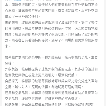
水，同時保持透明度。這使得人們在雨天也能在室外活動而不擔
心淋雨。玻璃雨遮常見於商店門面、露臺或是庭院，為室外空間
增添了一份舒適和便利。
總的來說，玻璃屋和玻璃雨遮都利用了玻璃的特性，提供了獨特
的使用體驗。玻璃屋提供明亮通透的室內空間，適合觀賞植物和
放鬆；玻璃雨遮則為戶外提供了遮雨功能，同時保持了室外的視
野。兩者各自有著獨特的優勢，滿足了不同場所和需求的使用需
求。
帷幕牆作為現代建築中的一種外牆系統，擁有多樣的功能，主要
包括：
外觀美觀：帷幕牆提供了建築外觀的重要元素，其多樣的設計和
造型使建築物在視覺上更具吸引力，增添現代感。
自然採光：帷幕牆的玻璃幕牆設計可以讓自然光線充分進入室內
空間，減少對人工照明的依賴，創造明亮舒適的環境。
通風和空氣品質：帷幕牆的開窗系統和通風設計有助於改善室內
空氣品質，增加空氣流通，提供更舒適的室內環境。
節能效果：帷幕牆具有優異的隔熱性能，可以降低建築的能耗，