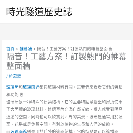
跳
時光隧道歷史誌
至
主
要
內
容
首頁
帷幕牆
隔音！工藝方案！訂製熱門的帷幕整面牆
隔音！工藝方案！訂製熱門的帷幕
整面牆
/
帷幕牆
玻璃屋
和
玻璃雨遮
都與玻璃材料有關，讓我們來看看它們的特點
和功能吧！
玻璃屋是一種特殊的建築結構，它的主要特點是牆壁和屋頂使用
了大面積的玻璃材料。這讓室內充滿自然光線，讓人感受到明亮
通透的空間，同時也可以欣賞到四周的美景。玻璃屋通常用於溫
室、花房或是休憩空間，有利於植物的生長和人們的放鬆。
而
玻璃雨遮
則是用於戶外的遮雨結構，它的特點是可以遮擋雨