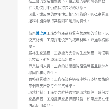
在正確的安裝和保養下，鐵皮屋的壽命可長達數十
在長期使用中仍然保持良好的狀態。
因此，鐵皮屋的耐用性是相當可靠的。選擇高質量
過程中能夠維持其穩固和耐用的特性。
苗栗
鐵皮屋
工廠對於產品品質有著嚴格的管控，以
優質材料：工廠採用優質的鐵皮材料，經過嚴格篩
屋。
嚴格生產過程：工廠擁有完善的生產流程，每個製
合標準，避免瑕疵產品出現。
專業技術人員：工廠的技術團隊經驗豐富且訓練有
穩固性和可靠性。
嚴格品質檢測：工廠在製造過程中進行多道嚴格的
每個鐵皮屋都符合品質標準。
環境控制：工廠努力維持適當的環境條件，確保製
產品保固：工廠提供產品保固服務，如果產品在保
信心使用產品。