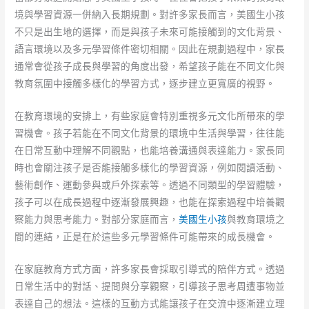
境與學習資源一併納入長期規劃。對許多家長而言，美國生小孩
不只是出生地的選擇，而是與孩子未來可能接觸到的文化背景、
語言環境以及多元學習條件密切相關。因此在規劃過程中，家長
通常會從孩子成長與學習的角度出發，希望孩子能在不同文化與
教育氛圍中接觸多樣化的學習方式，逐步建立更寬廣的視野。
在教育環境的安排上，有些家庭會特別重視多元文化所帶來的學
習機會。孩子若能在不同文化背景的環境中生活與學習，往往能
在日常互動中理解不同觀點，也能培養溝通與表達能力。家長同
時也會關注孩子是否能接觸多樣化的學習資源，例如閱讀活動、
藝術創作、運動參與或戶外探索等。透過不同類型的學習體驗，
孩子可以在成長過程中逐漸發展興趣，也能在探索過程中培養觀
察能力與思考能力。對部分家庭而言，
美國生小孩
與教育環境之
間的連結，正是在於這些多元學習條件可能帶來的成長機會。
在家庭教育方式方面，許多家長會採取引導式的陪伴方式。透過
日常生活中的對話、提問與分享觀察，引導孩子思考周遭事物並
表達自己的想法。這樣的互動方式能讓孩子在交流中逐漸建立理