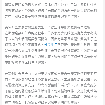
漸建立更開放的思考方式。因此在思考赴美生子時，家長往往會
將教育資源、學習環境與孩子未來的學習方向一併納入整體規劃
之中，期待為孩子打造更具彈性的成長與學習空間。
為何有些家庭會關注赴美生子？從生活規劃與教育視角理解
在準備迎接新生命的過程中，許多家庭會開始從長期角度思考孩
子未來的生活環境與發展機會，因此有些家長會關注赴美生子這
個選項。對部分家庭而言，
赴美生子
不只是生產地點的改變，而
是一種結合家庭生活安排與孩子未來發展的整體規劃。透過不同
地區的生活條件與文化環境比較，家長可能希望孩子在成長過程
中能接觸更多元的生活經驗。
在規劃赴美生子時，家庭生活安排通常是首先需要評估的重要方
向。孕期期間的居住環境是否安全舒適、生活機能是否完善，以
及醫療資源是否充足，都會影響整體生活品質。有些家庭會提前
了解當地的醫療系統與生活條件，例如醫院距離、交通便利性與
日常採買是否方便。透過這些事前準備，可以讓孕期生活維持較
穩定的節奏，也讓家庭成員更容易安排陪伴與照顧。