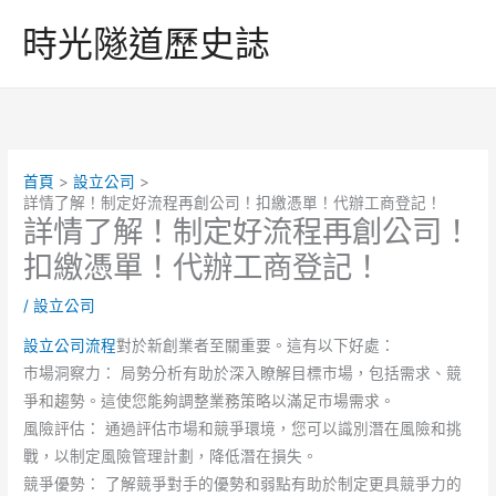
跳
時光隧道歷史誌
至
主
要
內
容
首頁
設立公司
詳情了解！制定好流程再創公司！扣繳憑單！代辦工商登記！
詳情了解！制定好流程再創公司！
扣繳憑單！代辦工商登記！
/
設立公司
設立公司流程
對於新創業者至關重要。這有以下好處：
市場洞察力： 局勢分析有助於深入瞭解目標市場，包括需求、競
爭和趨勢。這使您能夠調整業務策略以滿足市場需求。
風險評估： 通過評估市場和競爭環境，您可以識別潛在風險和挑
戰，以制定風險管理計劃，降低潛在損失。
競爭優勢： 了解競爭對手的優勢和弱點有助於制定更具競爭力的