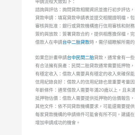
申請流程大致如下：
諮詢與評估：詢問貸款相關資訊並進行初步評估，
貸款申請：填寫貸款申請表並提交相關證明檔，包
審核與批准：銀行或貸款機構進行信用審核和財務
簽約與放款：簽署貸款合約，提供相應擔保檔，完
借款人在申請
台中二胎貸款
時，需仔細瞭解所需的
如果您計畫申請
台中民間二胎
貸款，通常會有一些
有合法擁有房產：民間二胎貸款通常需要抵押物，
有穩定收入：借款人需要具有穩定的收入來確保能
信用紀錄良好：借款人的信用紀錄也是重要考量因
年齡條件：通常借款人需要年滿20歲以上，且未
抵押物估價：借款人需要提供抵押物的估價報告，
其他文件：依不同貸款機構要求，可能還需要提供
每家貸款機構的申請條件可能會有所不同，建議在
增加申請成功的機會。