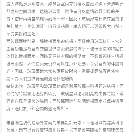
最大特點是透明度高，能夠讓室內充分接收自然光線，營造明亮
舒適的空間環境。透過玻璃窗，居住者可以盡情欣賞四周的美
景，使屋內與自然環境融為一體。因此，玻璃屋常建造在風景優
美的地方，例如湖畔、山區或花園，讓人們可以更親近大自然，
享受美好的生活。
而玻璃雨遮則是一種遮擋雨水的結構，同樣使用玻璃材料。它的
主要功能是為室外空間提供遮雨避濕的場所。玻璃雨遮的特點在
於既能遮擋雨水，同時又保持空間的透明度，不影響視線。透過
玻璃雨遮，人們在雨天仍然可以在戶外活動，享受室外的休閒時
光。因此，玻璃雨遮常常被應用於陽台、露臺或庭院等戶外空
間，為人們提供舒適的遮雨休憩場所。
總結來說，玻璃屋和玻璃雨遮都是利用玻璃材料構建的結構，但
它們的特點和用途有所區別。玻璃屋以透明明亮為主要特點，常
建造在風景優美的場所；而玻璃雨遮則強調遮擋雨水並保持透明
度，適用於戶外空間的遮雨場所。
帷幕牆是現代建築外立面的重要設計元素，不僅可以為建築增添
美感，還可以有效實現節能效果。以下是帷幕牆如何實現建築節