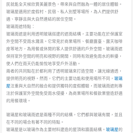
民就能全天候欣賞美麗景色，帶來與自然融為一體的居住體驗。
玻璃屋適用於度假村、民宿、私人別墅等場所，為人們提供舒
適、寧靜且與大自然連結的居住空間。
玻璃雨遮特點：
玻璃雨遮是利用透明玻璃搭建的遮雨結構，主要功能在於保護室
外空間不受雨水濺濕。它常見於商業場所、餐廳露臺、露天咖啡
座等地方，為用餐或休閒的客人提供舒適的戶外空間。玻璃雨遮
保持室外空間的明亮和視野的開闊，同時有效避免雨水的幹擾，
使人們在雨天仍能愉悅地享受戶外活動。
兩者的共同點在於都利用了透明玻璃來打造空間，讓光線通透，
提供明亮的視野。然而，它們的主要功能和使用場所不同，
玻璃
屋
注重與大自然的融合和提供獨特的度假體驗，而玻璃雨遮則專
注於保護室外空間免受雨水侵擾，為商業場所和餐飲業營造舒適
的用餐環境。
玻璃屋和玻璃雨遮是兩種不同的結構，它們都與玻璃有關，並且
在不同的場合有著不同的特點。
玻璃屋是以玻璃作為主要材料建造的屋頂和牆面結構。
玻璃屋
的