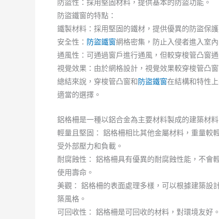
防盜性：採用堅固材料，提供基本的防盜功能。
防盜鐵窗的特點：
鐵製材料：採用堅固的鐵材，提供優異的防盜保護
安全性：
防盜鐵窗
網格密集，防止入侵者進入室內
通風性：可通過窗戶進行通風，但較穿梭管凸窗通
視覺效果：由於網格設計，視覺效果較穿梭管凸窗
總結來說，穿梭管凸窗和
防盜鐵窗
在結構和特性上
適當的選擇。
鋁格柵是一種以鋁合金為主要材料製成的建築材料
輕量且堅固： 鋁格柵相比其他金屬材料，重量較
受外部壓力和負載。
耐腐蝕性： 鋁格柵具有優異的耐腐蝕性能，不會
使用壽命。
美觀： 鋁格柵的表面處理多樣，可以根據建築設
築風格。
可回收性： 鋁格柵是可回收的材料，對環境友好