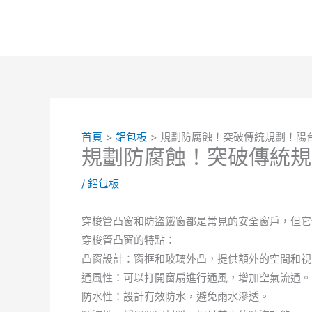
跳
至
主
要
內
容
首頁
鋁包板
規劃防腐蝕！突破傳統規劃！陽
規劃防腐蝕！突破傳統規
/
鋁包板
穿梭管凸窗和防盜鐵窗都是常見的安全窗戶，但它
穿梭管凸窗的特點：
凸窗設計：窗框和玻璃外凸，提供額外的空間和視
通風性：可以打開窗扇進行通風，增加空氣流通。
防水性：設計有效防水，避免雨水滲透。