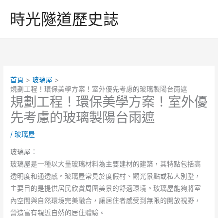
跳
時光隧道歷史誌
至
主
要
內
容
首頁
玻璃屋
規劃工程！環保美學方案！室外優先考慮的玻璃製陽台雨遮
規劃工程！環保美學方案！室外優
先考慮的玻璃製陽台雨遮
/
玻璃屋
玻璃屋：
玻璃屋是一種以大量玻璃材料為主要建材的建築，其特點包括高
透明度和通透感。玻璃屋常見於度假村、觀光景點或私人別墅，
主要目的是提供居民欣賞周圍美景的舒適環境。玻璃屋能夠將室
內空間與自然環境完美融合，讓居住者感受到無限的開放視野，
營造富有親近自然的居住體驗。