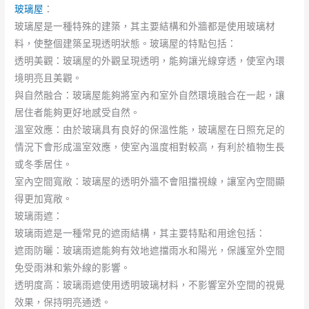
玻璃屋
：
玻璃屋是一種特殊的建築，其主要結構和外牆都是使用玻璃材
料，使整個建築呈現透明狀態。玻璃屋的特點包括：
透明美觀：玻璃屋的外觀呈現透明，能夠讓光線穿透，使室內環
境明亮且美觀。
與自然融合：玻璃屋能夠將室內和室外自然環境融合在一起，讓
居住者能夠更好地感受自然。
溫室效應：由於玻璃具有良好的保溫性能，玻璃屋在日照充足的
情況下會形成溫室效應，使室內溫度相對較高，有利於植物生長
或冬季居住。
室內空間寬敞：玻璃屋的透明外牆不會阻擋視線，讓室內空間顯
得更加寬敞。
玻璃雨遮：
玻璃雨遮是一種常見的遮雨結構，其主要特點和用途包括：
遮雨防曬：玻璃雨遮能夠有效地遮擋雨水和陽光，保護室外空間
免受雨淋和紫外線的影響。
透明度高：玻璃雨遮使用透明玻璃材料，不影響室外空間的視覺
效果，保持明亮通透。