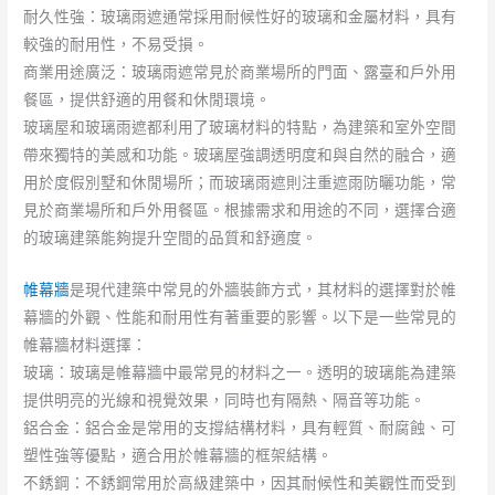
耐久性強：玻璃雨遮通常採用耐候性好的玻璃和金屬材料，具有
較強的耐用性，不易受損。
商業用途廣泛：玻璃雨遮常見於商業場所的門面、露臺和戶外用
餐區，提供舒適的用餐和休閒環境。
玻璃屋和玻璃雨遮都利用了玻璃材料的特點，為建築和室外空間
帶來獨特的美感和功能。玻璃屋強調透明度和與自然的融合，適
用於度假別墅和休閒場所；而玻璃雨遮則注重遮雨防曬功能，常
見於商業場所和戶外用餐區。根據需求和用途的不同，選擇合適
的玻璃建築能夠提升空間的品質和舒適度。
帷幕牆
是現代建築中常見的外牆裝飾方式，其材料的選擇對於帷
幕牆的外觀、性能和耐用性有著重要的影響。以下是一些常見的
帷幕牆材料選擇：
玻璃：玻璃是帷幕牆中最常見的材料之一。透明的玻璃能為建築
提供明亮的光線和視覺效果，同時也有隔熱、隔音等功能。
鋁合金：鋁合金是常用的支撐結構材料，具有輕質、耐腐蝕、可
塑性強等優點，適合用於帷幕牆的框架結構。
不銹鋼：不銹鋼常用於高級建築中，因其耐候性和美觀性而受到