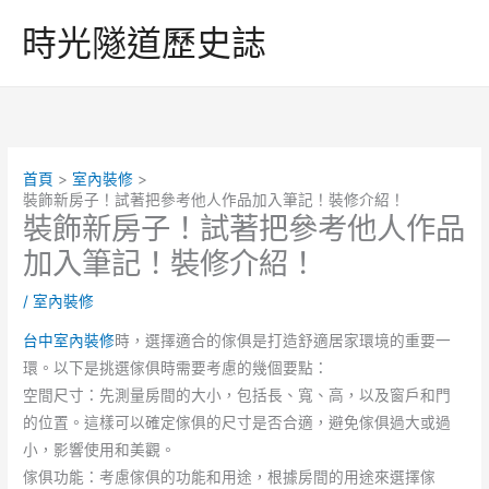
跳
時光隧道歷史誌
至
主
要
內
容
首頁
室內裝修
裝飾新房子！試著把參考他人作品加入筆記！裝修介紹！
裝飾新房子！試著把參考他人作品
加入筆記！裝修介紹！
/
室內裝修
台中室內裝修
時，選擇適合的傢俱是打造舒適居家環境的重要一
環。以下是挑選傢俱時需要考慮的幾個要點：
空間尺寸：先測量房間的大小，包括長、寬、高，以及窗戶和門
的位置。這樣可以確定傢俱的尺寸是否合適，避免傢俱過大或過
小，影響使用和美觀。
傢俱功能：考慮傢俱的功能和用途，根據房間的用途來選擇傢