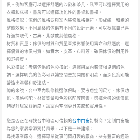
俱。例如客廳可以選擇舒適的沙發和茶几，臥室可以選擇實用的
衣櫃和床架，書房可以選擇功能性的書桌和書櫃。
風格搭配：傢俱的風格要與室內裝修風格相符，形成統一和諧的
整體效果。不同風格的傢俱有不同的設計元素，可以根據自己喜
好選擇現代、古典、北歐或其他風格。
材質和質量：傢俱的材質和質量直接影響使用壽命和舒適度。選
擇優質的傢俱材質，如實木、皮革、布料等，確保傢俱的耐用性
和舒適度。
色彩搭配：考慮傢俱的色彩搭配，選擇與室內裝修相協調的色
調。選擇明亮的色彩可以讓空間更加開闊和明亮，而深色系則能
營造出溫馨和舒適感。
總的來說，台中室內裝修挑選傢俱時，要考慮空間尺寸、傢俱功
能、風格搭配、材質質量和色彩搭配等因素，選擇合適的傢俱能
夠提升居家舒適度，讓室內空間更具美感和實用性。
您是否正在尋找台中地區可信賴的
台中門窗
訂製商？定制門窗能
為您的家居增添獨特風采，以下是一些建議：
尋找專業廠商：選擇專業從事門窗訂製的廠商，擁有豐富的經驗