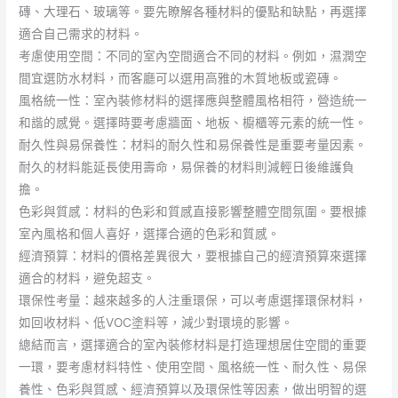
磚、大理石、玻璃等。要先瞭解各種材料的優點和缺點，再選擇
適合自己需求的材料。
考慮使用空間：不同的室內空間適合不同的材料。例如，濕潤空
間宜選防水材料，而客廳可以選用高雅的木質地板或瓷磚。
風格統一性：室內裝修材料的選擇應與整體風格相符，營造統一
和諧的感覺。選擇時要考慮牆面、地板、櫥櫃等元素的統一性。
耐久性與易保養性：材料的耐久性和易保養性是重要考量因素。
耐久的材料能延長使用壽命，易保養的材料則減輕日後維護負
擔。
色彩與質感：材料的色彩和質感直接影響整體空間氛圍。要根據
室內風格和個人喜好，選擇合適的色彩和質感。
經濟預算：材料的價格差異很大，要根據自己的經濟預算來選擇
適合的材料，避免超支。
環保性考量：越來越多的人注重環保，可以考慮選擇環保材料，
如回收材料、低VOC塗料等，減少對環境的影響。
總結而言，選擇適合的室內裝修材料是打造理想居住空間的重要
一環，要考慮材料特性、使用空間、風格統一性、耐久性、易保
養性、色彩與質感、經濟預算以及環保性等因素，做出明智的選