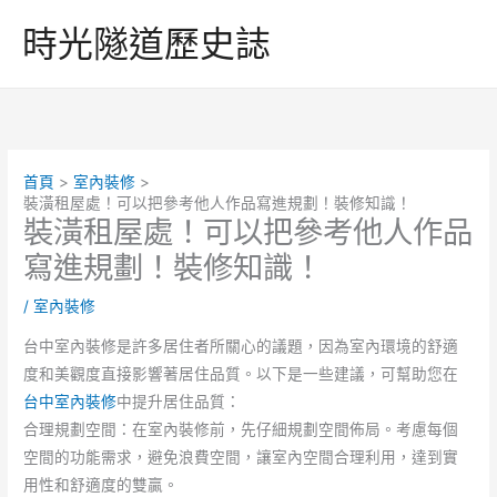
跳
時光隧道歷史誌
至
主
要
內
容
首頁
室內裝修
裝潢租屋處！可以把參考他人作品寫進規劃！裝修知識！
裝潢租屋處！可以把參考他人作品
寫進規劃！裝修知識！
/
室內裝修
台中室內裝修是許多居住者所關心的議題，因為室內環境的舒適
度和美觀度直接影響著居住品質。以下是一些建議，可幫助您在
台中室內裝修
中提升居住品質：
合理規劃空間：在室內裝修前，先仔細規劃空間佈局。考慮每個
空間的功能需求，避免浪費空間，讓室內空間合理利用，達到實
用性和舒適度的雙贏。