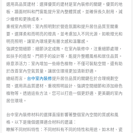
選用高品質建材：選擇優質的建材是室內裝修的關鍵。優質的地
板、牆面材料和門窗能提升室內整體質感，並確保長久耐用，減
少維修和更換成本。
重視室內照明：室內照明對於營造氛圍和提升居住品質至關重
要。選擇柔和而明亮的燈具，並考慮加入不同光源，如軟燈光和
明亮照明，讓室內環境更有層次感和溫馨感。
強調空間細節：細節決定成敗。在室內裝修中，注重細節處理，
如扶手的造型、門把手的設計等，能提升整體風格和居住品質。
綠意添活力：室內增加一些綠色植物，不僅可裝點空間，還有助
於改善室內空氣質量，讓居住環境更加清新舒適。
總結而言，
台中室內裝修
提升居住品質的關鍵在於合理規劃空
間、選用高品質建材、重視照明設計、強調空間細節和添加綠色
植物等。透過這些方法，您可以打造一個更舒適、更美觀的室內
居住環境。
台中室內裝修材料的選擇直接影響著整個室內空間的質感和風
格。以下是幾個選擇適合材料的建議：
瞭解不同材料特性：不同材料有不同的特性和用途，如木材、瓷