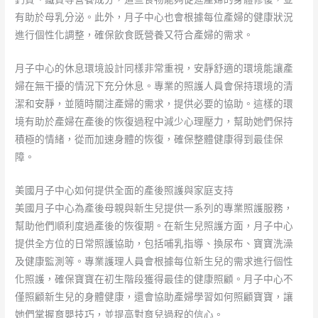
有助於母乳分泌。此外，月子中心也會根據每位產婦的健康狀況
進行個性化調整，確保飲食既營養又符合產婦的需求。
月子中心的休息環境設計同樣非常重視，安靜舒適的環境能讓產
婦在無干擾的情況下充分休息。專業的照護人員會保持環境的清
潔和安靜，並隨時關注產婦的需求，提供必要的協助。這樣的環
境有助於產婦在產後的恢復過程中減少心理壓力，幫助她們保持
積極的情緒，從而加速身體的恢復，確保整體健康得到最佳保
障。
美國月子中心如何提供全面的產後照護與家庭支持
美國月子中心為產後母親與新生兒提供一系列的專業照護服務，
幫助他們順利度過產後的恢復期。在新生兒照護方面，月子中心
提供全方位的日常照護協助，包括哺乳指導、換尿布、寶寶洗澡
及健康監測等。專業護理人員會根據每位新生兒的需求進行個性
化照護，確保寶寶在初生階段獲得最佳的健康照顧。月子中心不
僅照顧新生兒的身體健康，還會協助產婦學習如何照顧寶寶，讓
她們掌握育嬰技巧，並提高對育兒過程的信心。