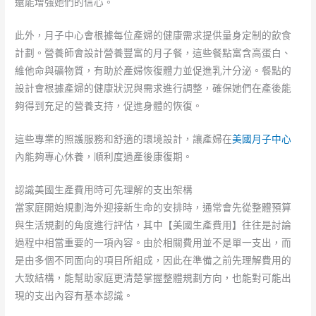
還能增強她們的信心。
此外，月子中心會根據每位產婦的健康需求提供量身定制的飲食
計劃。營養師會設計營養豐富的月子餐，這些餐點富含高蛋白、
維他命與礦物質，有助於產婦恢復體力並促進乳汁分泌。餐點的
設計會根據產婦的健康狀況與需求進行調整，確保她們在產後能
夠得到充足的營養支持，促進身體的恢復。
這些專業的照護服務和舒適的環境設計，讓產婦在
美國月子中心
內能夠專心休養，順利度過產後康復期。
認識美國生產費用時可先理解的支出架構
當家庭開始規劃海外迎接新生命的安排時，通常會先從整體預算
與生活規劃的角度進行評估，其中【美國生產費用】往往是討論
過程中相當重要的一項內容。由於相關費用並不是單一支出，而
是由多個不同面向的項目所組成，因此在準備之前先理解費用的
大致結構，能幫助家庭更清楚掌握整體規劃方向，也能對可能出
現的支出內容有基本認識。