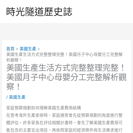
跳
時光隧道歷史誌
至
主
要
內
容
首頁
美國生產
美國生產生活方式完整整理完整！美國月子中心母嬰分工完整解
析觀察！
美國生產生活方式完整整理完整！
美國月子中心母嬰分工完整解析觀
察！
/
美國生產
家庭預算規劃如何理解美國生產費用結構
在思考海外生產安排時，家庭通常會先從預算規劃的角度進行整
體評估。許多家長在評估相關計畫時，會先了解美國生產費用可
能包含的主要支出項目，再依照家庭的經濟條件與生活需求進行