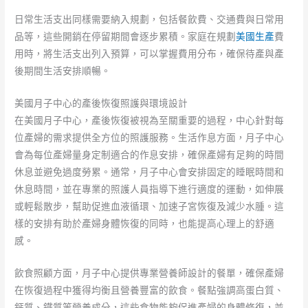
日常生活支出同樣需要納入規劃，包括餐飲費、交通費與日常用
品等，這些開銷在停留期間會逐步累積。家庭在規劃
美國生產
費
用時，將生活支出列入預算，可以掌握費用分布，確保待產與產
後期間生活安排順暢。
美國月子中心的產後恢復照護與環境設計
在美國月子中心，產後恢復被視為至關重要的過程，中心針對每
位產婦的需求提供全方位的照護服務。生活作息方面，月子中心
會為每位產婦量身定制適合的作息安排，確保產婦有足夠的時間
休息並避免過度勞累。通常，月子中心會安排固定的睡眠時間和
休息時間，並在專業的照護人員指導下進行適度的運動，如伸展
或輕鬆散步，幫助促進血液循環、加速子宮恢復及減少水腫。這
樣的安排有助於產婦身體恢復的同時，也能提高心理上的舒適
感。
飲食照顧方面，月子中心提供專業營養師設計的餐單，確保產婦
在恢復過程中獲得均衡且營養豐富的飲食。餐點強調高蛋白質、
鈣質、鐵質等營養成分，這些食物能夠促進產婦的身體修復，並