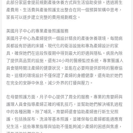
此部分家庭會提前規劃產後休養方式與生活協助安排。透過將生
產費用、生活費與產後照護支出整合在同一個預算架構中思考，
家長可以逐步建立完整的費用規劃概念。
美國月子中心的專業產後照護服務
美國月子中心為產婦提供一個設計精良的產後休養環境，每間病
房都設有舒適的床鋪、現代化的衛浴設施和專為產婦設計的家
具，確保她們在這段恢復期中得到最大的舒適與隱私。病房內除
了提供高品質的設施，還有24小時的醫療監控系統，專業醫護人
員會隨時關注產婦的健康狀況，並能在必要時提供即時的醫療協
助。這樣的環境設計不僅保證了產婦的身體健康，還有助於她們
在完全的安靜中休息，減少外界的打擾與壓力。
在母嬰照護方面，月子中心提供了周全的服務。專業的育嬰師與
護理人員會指導產婦正確的哺乳技巧，並幫助她們解決哺乳過程
中的各種困難。除了哺乳，育嬰師還會協助產婦進行新生兒照
護，包括換尿布、洗澡等基本照護，並確保每位產婦都能適應育
兒生活。這些專業指導與協助不僅能夠減少產婦的困惑與焦慮，