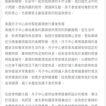
園觀察植物、在家中一起完成簡單的手作活動，或討論生活中的
小問題。透過持續的陪伴、閱讀與互動，孩子會逐漸培養對世界
的好奇心，也更願意主動探索新的知識與想法。
美國月子中心如何幫助產婦進行產後恢復
美國月子中心專為產後的產婦提供周到的照顧服務，從生活作
息、飲食照顧到休息環境，每個方面都經過精心安排，幫助產婦
在分娩後獲得最佳的身體恢復。首先，月子中心會根據產婦的身
體狀況和需求安排生活作息。月子中心通常會為產婦安排固定的
睡眠時間，確保她們有足夠的休息。這些安排有助於身體的修復
與能量補充。產婦的睡眠環境是非常安靜且舒適的，以便她們可
以在無干擾的情況下進行深度休息，這對於減少產後的疲勞和促
進恢復是非常重要的。月子中心的照護人員也會根據產婦的情況
安排適度的活動，如散步或伸展運動，這些輕度活動有助於促進
血液循環，減少水腫並加速子宮的恢復。
在飲食照顧方面，月子中心提供由專業營養師設計的餐單，專注
於高蛋白、高鈣質、維生素和鐵質等營養成分，這些對於產婦的