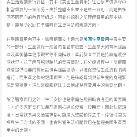
與生活規劃進行評估，其中【美國生產費用】往往是準備過程中
相當重要的一個部分。由於整體支出並不是單一費用，而是由多
個不同面向的內容所組成，因此在規劃之前理解費用的基本結
構，能幫助家庭在準備時建立更清楚的規劃方向。
在整體費用內容中，醫療相關支出通常是
美國生產費用
中最主要
的一部分。生產過程一般會包含產前檢查、生產當天的醫療照護
以及產後基本健康觀察等不同階段。產前檢查主要是持續追蹤孕
期狀況，並了解母親與胎兒的發展情形；在分娩過程中，醫療團
隊會提供必要的醫療設備與照護協助，以確保整個生產流程順利
進行；而生產之後的健康觀察，則是確認母親與新生兒的身體狀
況是否穩定。這些醫療服務往往會構成整體費用中的重要比例。
除了醫療費用之外，生活安排也是家庭在規劃時會考量的重要面
向。許多家庭會在生產前提前抵達並停留一段時間，因此住宿環
境、日常飲食與交通需求都可能納入整體預算之中。停留時間長
短與生活方式的不同，也會影響生活相關費用在整體美國生產費
用中的比例。