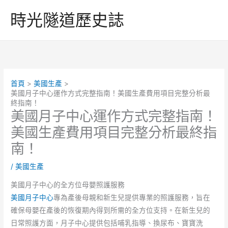
跳
時光隧道歷史誌
至
主
要
內
容
首頁
美國生產
美國月子中心運作方式完整指南！美國生產費用項目完整分析最
終指南！
美國月子中心運作方式完整指南！
美國生產費用項目完整分析最終指
南！
/
美國生產
美國月子中心的全方位母嬰照護服務
美國月子中心
專為產後母親和新生兒提供專業的照護服務，旨在
確保母嬰在產後的恢復期內得到所需的全方位支持。在新生兒的
日常照護方面，月子中心提供包括哺乳指導、換尿布、寶寶洗