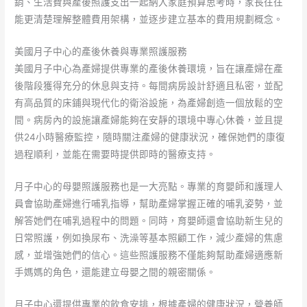
銷、生活費與產後照護支出一起納入家庭預算思考時，家長往往
能更清楚理解整體費用架構，並逐步建立基本的費用規劃概念。
美國月子中心的產後休養與專業照護服務
美國月子中心為產婦提供專業的產後休養環境，旨在讓產婦在產
後階段獲得充分的休息與支持。每間病房設計舒適且私密，並配
有高品質的床鋪與現代化的衛浴設施，為產婦創造一個放鬆的空
間。病房內的設施讓產婦能夠在安靜的環境中專心休養，並且提
供24小時醫療監控，隨時關注產婦的健康狀況，確保她們的康復
過程順利，並能在需要時提供即時的醫療支持。
月子中心的母嬰照護服務也是一大亮點。專業的育嬰師和護理人
員會協助產婦進行哺乳指導，幫助產婦掌握正確的哺乳姿勢，並
解答她們在哺乳過程中的問題。同時，育嬰師還會協助新生兒的
日常照護，例如換尿布、洗澡等基本照顧工作，減少產婦的焦慮
感，並增強她們的信心。這些照護服務不僅能夠幫助產婦適應新
手媽媽的角色，還能建立母嬰之間的親密關係。
月子中心還提供專業的飲食安排，根據產婦的健康狀況，營養師