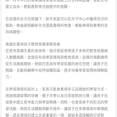
時，月子中心的專業團隊會提供情感上的支持與建議，幫助父母
建立自信，輕鬆應對育兒過程中的挑戰。
在這樣的全方位照護下，新手家庭可以在月子中心中獲得充分的
幫助，無論是照顧新生兒還是產婦的恢復，都能夠得到專業的支
持與關懷。
美國生產與孩子教育發展策略思維
在思考美國生產的安排時，部分家庭會將孩子未來的教育發展納
入整體規劃，並提前布局學習環境與教育資源。這樣的規劃通常
從生活層面開始，例如打造具有學習氛圍的居住空間，讓孩子在
閱讀、互動與觀察中自然接觸知識，逐步培養學習習慣與理解能
力。
在學習環境的設計上，家長可能會重視多元且開放的學習方式，
透過閱讀習慣的培養、親子共學以及日常提問與引導，讓孩子在
探索中建立思考能力與學習興趣。同時，也會安排不同形式的學
習活動，例如生活體驗與動手操作，讓孩子在多樣情境中累積經
驗。語言環境的建立亦是重要的一環，透過多語接觸與日常對