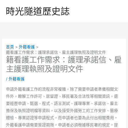
跳
時光隧道歷史誌
至
主
要
內
容
首頁
外籍看護
籍看護工作需求：護理承諾信、雇主護理執照及證明文件
籍看護工作需求：護理承諾信、雇
主護理執照及證明文件
/
外籍看護
申請外籍看護工作的流程非常複雜，除了需要申請者準備相關文
件外，瞭解工作許可、居留證、移民署及合法性等相關資訊，還
要經歷申請、甄選、程式、語言測試、護理專業、承諾信、雇主
擔保及執照證明檔等資料，以及接受外國勞工的工作安排、醫療
體檢、專業認證等申請程式，而申請者也要為此付出相關費用。
外籍看護申請需要簽證期限，申請者必須根據移民署的規定，提