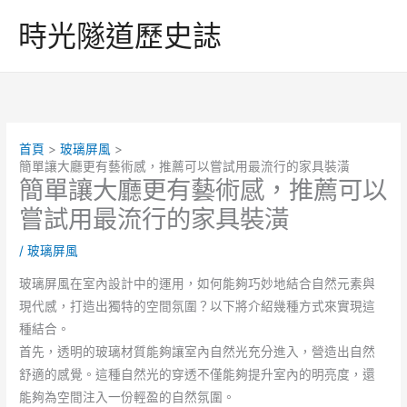
跳
時光隧道歷史誌
至
主
要
內
容
首頁
玻璃屏風
簡單讓大廳更有藝術感，推薦可以嘗試用最流行的家具裝潢
簡單讓大廳更有藝術感，推薦可以
嘗試用最流行的家具裝潢
/
玻璃屏風
玻璃屏風在室內設計中的運用，如何能夠巧妙地結合自然元素與
現代感，打造出獨特的空間氛圍？以下將介紹幾種方式來實現這
種結合。
首先，透明的玻璃材質能夠讓室內自然光充分進入，營造出自然
舒適的感覺。這種自然光的穿透不僅能夠提升室內的明亮度，還
能夠為空間注入一份輕盈的自然氛圍。