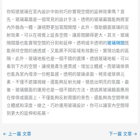
你知道玻璃在室內設計中如何巧妙實現空間的延伸效果嗎？首
先，玻璃幕牆是一個常見的設計手法。透明的玻璃幕牆能夠將室
內外融為一體，讓視野更加寬闊開闊。此外，借助鏡面玻璃的反
射效果，可以在視覺上延長空間，讓房間顯得更大。其次，玻璃
隔間牆也能實現空間的分割和延伸。透明或半透明的
玻璃隔間
既
能保持空間的通透感，又能將不同區域有效劃分，實現功能的區
隔。此外，玻璃地板也是一個不錯的選擇。透過玻璃地板，可以
看到下方的空間，讓視覺產生連貫感，增加立體感。而玻璃傢俱
也能為室內增添一份輕盈感。透明的玻璃桌面、椅背或傢俱元
素，不僅不遮擋視線，還能夠反射光線，營造出明亮的氛圍。最
後，玻璃鏡面的運用也是一個不錯的方法。透過將玻璃鏡面應用
在傢俱或牆面上，不僅能夠反射周圍的景色，還能夠為空間帶來
立體感和深度。總之，巧妙運用玻璃設計，你可以讓室內空間得
到更大的延伸和拓展。
←
上一篇 文章
下一篇 文章
→