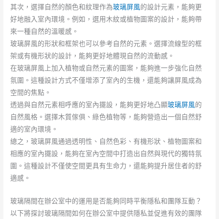
其次，選擇自然的顏色和紋理作為
玻璃屏風
的設計元素，能夠更
好地融入室內環境。例如，選用木紋或植物圖案的設計，能夠帶
來一種自然的溫暖感。
玻璃屏風的形狀和框架也可以參考自然的元素。選擇流線型的框
架或有機形狀的設計，能夠更好地體現自然的流動感。
在玻璃屏風上加入植物或自然元素的圖案，能夠進一步強化自然
氛圍。這種設計方式不僅增添了室內的生機，還能夠讓屏風成為
空間的焦點。
透過與自然元素相呼應的室內擺設，能夠更好地凸顯
玻璃屏風
的
自然風格。選擇木質傢俱、綠色植物等，能夠營造出一個自然舒
適的室內環境。
總之，玻璃屏風通過透明性、自然色彩、有機形狀、植物圖案和
相應的室內擺設，能夠在室內空間中打造出自然與現代的獨特氛
圍。這種設計不僅使空間更具有生命力，還能夠提升居住者的舒
適感。
玻璃隔間在辦公室中的運用是否能夠同時平衡隱私和團隊互動？
以下將探討玻璃隔間如何在辦公室中提供隱私並促進有效的團隊