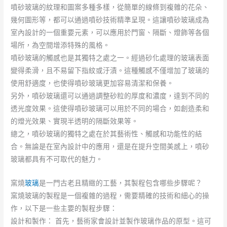
噴砂玻璃的紋理和圖案多種多樣，從簡單的線條到複雜的花朵、
幾何圖形等，都可以通過噴砂技術精準呈現。這讓噴砂玻璃成為
室內設計的一個重要元素，可以應用於門窗、隔斷、燈飾等各個
場所，為空間增添特殊的風格。
噴砂玻璃的觸感也是其獨特之處之一。經過砂化處理的玻璃表面
變得柔滑，且不易留下指紋或汙漬。這種觸感不僅增加了玻璃的
使用舒適度，也使得噴砂玻璃更加容易清潔和保養。
另外，噴砂玻璃還可以通過調整砂粒的厚度和濃度，達到不同的
透光度效果。這使得噴砂玻璃可以用於不同的場合，如創造柔和
的燈光效果、實現半透明的隔斷效果等。
總之，噴砂玻璃的獨特之處在於其藝術性、觸感和功能性的結
合。無論是在室內設計中的應用，還是在提升空間美感上，噴砂
玻璃都具有不可取代的魅力。
窯燒
玻璃
是一門古老且精緻的工藝，其製程包含哪些步驟呢？
窯燒玻璃的製程是一個複雜的過程，需要精確的技術和細心的操
作，以下是一些主要的製程步驟：
設計和製作： 首先，藝術家會設計並製作玻璃作品的原型。這可