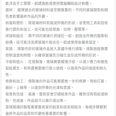
能涉及手工塑模、創建圖紙或使用電腦輔助設計軟體。
選材： 選擇適合的玻璃材料是至關重要的。不同的玻璃類型和顏
色會影響最終作品的外觀。
剪裁和塑形： 將玻璃材料剪裁成所需的形狀，並使用工具和技術
進行塑形和加工。這可能包括彎曲、拉伸、壓模等。
拼接和組合： 將不同的玻璃片拼接在一起，創造出所需的圖案和
結構。這可能涉及將玻璃片黏合在一起或使用金屬來固定。
窯燒： 將製作好的玻璃作品放入窯爐中進行燒製。燒製過程需要
控制溫度和時間，以確保玻璃充分融化並形成所需的形狀。
冷卻和退火： 在燒製後，玻璃需要緩慢冷卻，以減少應力和避免
裂紋產生。有時還需要進行退火過程，以提高作品的強度和耐久
性。
修飾和加工： 燒製後的作品可能需要進一步的修飾，例如打磨、
磨砂、上釉等，以達到所需的光澤和質感。
檢查和完成： 最後，藝術家會仔細檢查作品，確保沒有瑕疵或缺
陷。完成後，作品就可以展示或出售。
窯燒玻璃的製程需要藝術家的創意和技術相結合，每個步驟都對
最終作品的品質和外觀有著重要的影響。