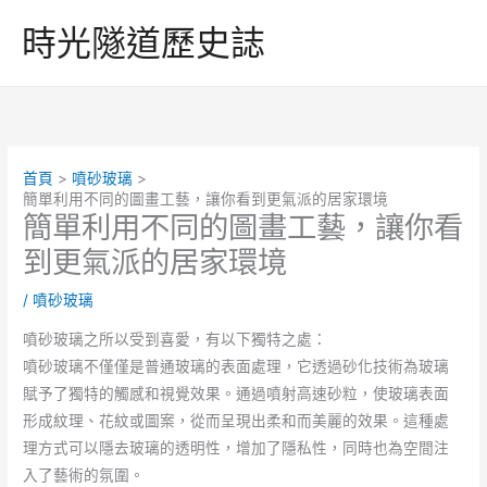
跳
時光隧道歷史誌
至
主
要
內
容
首頁
噴砂玻璃
簡單利用不同的圖畫工藝，讓你看到更氣派的居家環境
簡單利用不同的圖畫工藝，讓你看
到更氣派的居家環境
/
噴砂玻璃
噴砂玻璃之所以受到喜愛，有以下獨特之處：
噴砂玻璃不僅僅是普通玻璃的表面處理，它透過砂化技術為玻璃
賦予了獨特的觸感和視覺效果。通過噴射高速砂粒，使玻璃表面
形成紋理、花紋或圖案，從而呈現出柔和而美麗的效果。這種處
理方式可以隱去玻璃的透明性，增加了隱私性，同時也為空間注
入了藝術的氛圍。