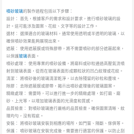
噴砂玻璃
的製作過程包括以下步驟：
設計： 首先，根據客戶的需求和設計要求，進行噴砂玻璃的設
計。這可能涉及圖案、花紋、文字等的設計工作。
選材： 選擇適合的玻璃材料，通常使用透明或半透明的玻璃，以
確保噴砂效果能夠展現出來。
遮蔽： 使用遮蔽膜或特殊膠帶，將不需要噴砂的部分遮蔽起來，
以保護
玻璃
表面。
噴砂處理： 使用專業的噴砂設備，將磨料或砂粒通過高壓氣流噴
射到玻璃表面，從而在玻璃表面形成顆粒狀的凹凸紋理或花紋。
清潔： 將噴砂後的玻璃清潔乾淨，以去除殘留的砂粒和塵埃。
除膠： 去除遮蔽膜或膠帶，揭示出噴砂處理後的玻璃圖案。
精緻處理： 需要時，可以進行進一步的精緻處理，如打磨、磨
砂、上光等，以增加玻璃表面的光滑度和質感。
品質檢查： 對噴砂玻璃進行嚴格的品質檢查，確保圖案清晰、紋
理均勻，沒有瑕疵。
安裝： 將噴砂玻璃安裝到相應的場所，如門窗、隔斷、傢俱等。
保護： 噴砂玻璃在安裝完成後，需要進行適當的保護，以防止刮