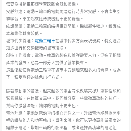
需要像機動車那樣學習踩離合器和換檔。
安靜舒適：電動三輪車的電動馬達運行時非常安靜，不會產生引
擎噪音，乘坐起來比傳統機動車更加舒適。
維護簡單：電動三輪車的結構相對簡單，機械部件較少，維護成
本和維修難度較低。
城市代步首選：
電動三輪車
在城市代步方面表現優異，特別適合
短途出行和交通擁堵的城市環境。
創造工作機會：電動三輪車的製造和維護需要人力，促進了相關
產業的發展，也為一部分人提供了就業機會。
這些優點使得電動三輪車在城市中受到越來越多人的青睞，成為
了一種受歡迎的綠色出行方式。
隨著電動車的普及，越來越多的車主尋求改裝來提升車輛性能和
駕乘體驗。在這篇文章中，我們將分享一些電動車改裝的技巧，
幫助你激發潛能，讓你的電動車更出色。
電池升級：電池是電動車的核心元件之一，升級電池能夠提高車
輛的續航能力和功率輸出。舉例來說，你可以更換高能量密度的
鋰離子電池，增加車輛的行駛里程。或者選擇高功率的電池組