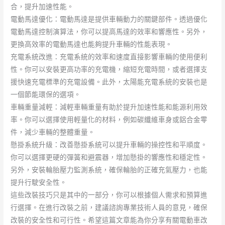
合，提升加速性能。
電動馬達優化：電動馬達是提供車輛動力的關鍵部件。透過優化
電動馬達控制演算法，你可以提高馬達的效率和響應性。另外，
更換高效率的電動馬達也能夠提升車輛的性能表現。
充電系統改進：充電系統的效率和速度直接影響車輛的使用便利
性。你可以安裝更高功率的充電機，縮短充電時間，或者選擇支
援快速充電標準的充電設備。此外，太陽能充電系統的安裝也是
一個節能環保的選項。
車輛重量減輕：減輕車輛重量有助於提升加速性能和能源利用效
率。你可以選擇使用輕量化的材料，例如碳纖維車身或鋁合金零
件，減少車輛的整體重量。
懸掛系統升級：改善懸掛系統可以提升車輛的操控性和平順度。
你可以選擇更硬的彈簧和避震器，增加懸掛的響應性和穩定性。
另外，安裝輪胎壓力監測系統，確保輪胎的正確充氣壓力，也能
提升行駛安全性。
這些改裝技巧只是其中的一部分，你可以根據個人需求和預算進
行選擇。在進行改裝之前，建議諮詢專業技術人員的意見，確保
改裝的安全性和可行性。希望這篇文章能為你分享有關電動車改