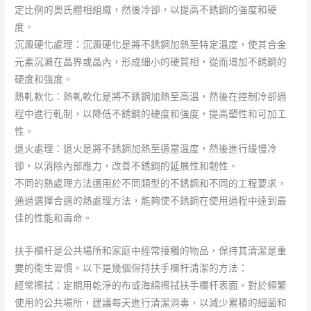
定比例的奧氏體相組織，然後冷卻，以提高不銹鋼的強度和硬
度。
沉澱硬化處理：沉澱硬化是將不銹鋼加熱至特定溫度，使其合金
元素沉澱在晶界或晶內，形成細小的硬質相，從而增加不銹鋼的
硬度和強度。
熱軋軟化：熱軋軟化是將不銹鋼加熱至高溫，然後在控制冷卻過
程中進行軋制，以降低不銹鋼的硬度和強度，提高塑性和可加工
性。
退火處理：退火是將不銹鋼加熱至適當溫度，然後進行緩慢冷
卻，以消除內部應力，改善不銹鋼的延展性和韌性。
不同的熱處理方法適用於不同類型的不銹鋼和不同的工程要求，
通過選擇合適的熱處理方法，能夠使不銹鋼在使用過程中達到最
佳的性能和壽命。
扶手欄杆是公共場所和家庭中經常接觸的物品，保持其清潔是重
要的衛生習慣。以下是幾個保持扶手欄杆清潔的方法：
經常擦拭：定期用乾淨的布或海綿擦拭扶手欄杆表面。對於頻繁
使用的公共場所，建議每天進行清潔消毒，以減少累積的細菌和