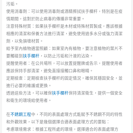
污垢。
使用消毒劑：可以使用消毒劑或酒精擦拭扶手欄杆，特別是在疫
情期間，這對於防止病毒的傳播非常重要。
注意特殊材質：如果扶手欄杆是木材或特殊材質製成，應該根據
相應的清潔和保養方法進行清潔，避免使用過多水分或強力清潔
劑，以免損壞材質。
給予室內植物適當照顧：如果室內有植物，要注意植物的葉片不
要觸碰到
扶手欄杆
，以防止污垢和汁液的沾染。
提醒使用者：在公共場所，可以放置提醒牌或告示，提醒使用者
應該保持手部清潔，避免直接接觸口鼻和眼睛。
定期檢查：定期檢查扶手欄杆的固定情況，確保其穩固安全，並
進行必要的維護或更換。
透過這些方法，可以確保
扶手欄杆
保持清潔衛生，提供一個安全
和衛生的環境給使用者。
在
不銹鋼工程
中，不同的表面處理方式能賦予不銹鋼不同的特性
和外觀效果，以下是幾個選擇合適表面處理方式的要點：
考慮環境需求：根據工程所處的環境，選擇適合的表面處理方