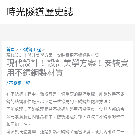
跳
時光隧道歷史誌
至
主
要
內
容
首頁
不銹鋼工程
現代設計！設計美學方案！安裝實用不鏽鋼製材質
現代設計！設計美學方案！安裝實
用不鏽鋼製材質
/
不銹鋼工程
在不銹鋼工程中，熱處理是一個重要的製程步驟，能夠改善不銹
鋼的結構和性能。以下是一些常見的不銹鋼熱處理方法：
固溶處理：固溶處理是將不銹鋼加熱至適當溫度，使其內部的合
金元素溶解在固態晶格中，然後迅速冷卻，以改善不銹鋼的塑性
和可加工性。
殘留奧氏體處理：通過加熱不銹鋼至適當溫度，使其內部產生一