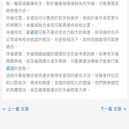
裂、龜裂或嚴重蛀牙。對於嚴重損壞或缺失的牙齒，可能需要其
他修復方式。
牙齒位置：全瓷冠可以應用於前牙和後牙，但由於後牙承受更大
的咀嚼力，金屬或鈦合金冠可能更適合這些位置。
牙齒咬合：
全瓷冠
可能不適合咬合力較大的病患，如牙齒咬合不
正常或有咬合過度的情況。在這些情況下，其他冠類選項可能更
適合。
牙齒健康：牙齒周圍組織的健康狀況也是考慮因素。如果有牙齒
周圍疾病，如牙齒周圍炎或牙周病，可能需要治療後才能進行
全
瓷冠
的安裝。
諮詢牙醫是確定是否適合使用全瓷冠的最佳方法。牙醫會評估您
的口腔狀況、需求和期望，並提供個性化的建議。他們將根據您
的具體情況，為您選擇最適合的牙齒修復方案。
←
上一篇 文章
下一篇 文章
→