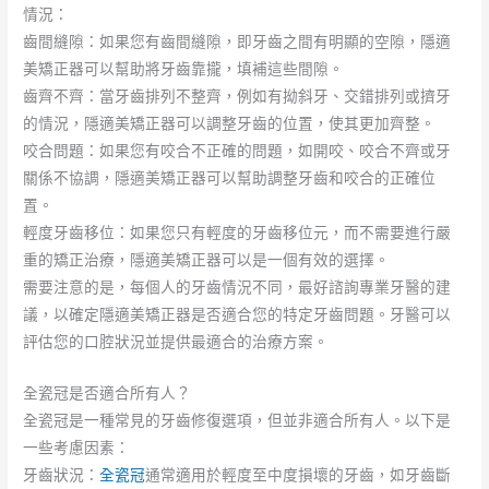
情況：
齒間縫隙：如果您有齒間縫隙，即牙齒之間有明顯的空隙，隱適
美矯正器可以幫助將牙齒靠攏，填補這些間隙。
齒齊不齊：當牙齒排列不整齊，例如有拗斜牙、交錯排列或擠牙
的情況，隱適美矯正器可以調整牙齒的位置，使其更加齊整。
咬合問題：如果您有咬合不正確的問題，如開咬、咬合不齊或牙
關係不協調，隱適美矯正器可以幫助調整牙齒和咬合的正確位
置。
輕度牙齒移位：如果您只有輕度的牙齒移位元，而不需要進行嚴
重的矯正治療，隱適美矯正器可以是一個有效的選擇。
需要注意的是，每個人的牙齒情況不同，最好諮詢專業牙醫的建
議，以確定隱適美矯正器是否適合您的特定牙齒問題。牙醫可以
評估您的口腔狀況並提供最適合的治療方案。
全瓷冠是否適合所有人？
全瓷冠是一種常見的牙齒修復選項，但並非適合所有人。以下是
一些考慮因素：
牙齒狀況：
全瓷冠
通常適用於輕度至中度損壞的牙齒，如牙齒斷