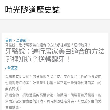
跳
時光隧道歷史誌
至
主
要
內
容
首頁
全瓷冠
牙醫說：進行居家美白適合的方法哪裡知道？逆轉醜牙！
牙醫說：進行居家美白適合的方法
哪裡知道？逆轉醜牙！
/
全瓷冠
夢想擁有明亮潔白的牙齒嗎？除了使用美白產品，你的飲食習慣
也能對牙齒的美白效果產生影響。以下是一些有助於牙齒美白的
飲食習慣：
高纖食物：攝取豐富的高纖食物，如蘋果、胡蘿蔔和芹菜等，能
幫助清潔牙齒表面的汙漬，同時刺激唾液分泌，有助於牙齒的美
白和健康。