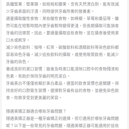
高纖堅果：堅果類，如核桃和腰果，含有天然漂白劑，能有效減
少牙齒表面的汙漬，同時提供牙齒所需的營養素。
適量攝取酸性食物：某些酸性食物，如檸檬、草莓和番茄等，雖
然可能在短暫時間內使牙齒暫時變得更淺，但長期攝取可能損害
牙齒的琺瑯質。因此，要適量攝取這些食物，並在攝食後使用漱
口水或刷牙。
減少染色飲料：咖啡、紅茶、碳酸飲料和酒精飲料等染色飲料都
容易染色牙齒。減少這些飲料的攝取，或使用吸管飲用，能減少
牙齒的染色。
養成良好的漱口習慣：飯後及時漱口能清除口腔中的食物殘渣和
色素，有助於保持牙齒的明亮潔白。
牙齒美白不僅僅依賴於美白產品，適當的飲食習慣也是關鍵。保
持良好的口腔衛生習慣，選擇對牙齒有益的食物，並避免染色飲
食，你將享受到更美麗的笑容。
隱適美矯正器適合哪些牙齒問題？
隱適美矯正器是一種牙齒矯正的選擇，但它適用於哪些牙齒問題
呢？以下是一些常見的牙齒問題，隱適美矯正器可能適用於這些