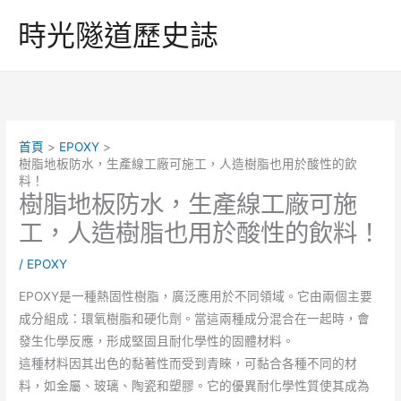
跳
時光隧道歷史誌
至
主
要
內
容
首頁
EPOXY
樹脂地板防水，生產線工廠可施工，人造樹脂也用於酸性的飲
料！
樹脂地板防水，生產線工廠可施
工，人造樹脂也用於酸性的飲料！
/
EPOXY
EPOXY是一種熱固性樹脂，廣泛應用於不同領域。它由兩個主要
成分組成：環氧樹脂和硬化劑。當這兩種成分混合在一起時，會
發生化學反應，形成堅固且耐化學性的固體材料。
這種材料因其出色的黏著性而受到青睞，可黏合各種不同的材
料，如金屬、玻璃、陶瓷和塑膠。它的優異耐化學性質使其成為