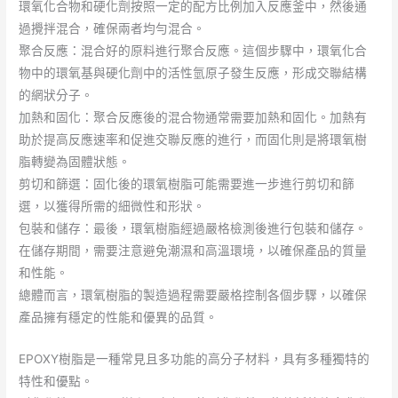
環氧化合物和硬化劑按照一定的配方比例加入反應釜中，然後通
過攪拌混合，確保兩者均勻混合。
聚合反應：混合好的原料進行聚合反應。這個步驟中，環氧化合
物中的環氧基與硬化劑中的活性氫原子發生反應，形成交聯結構
的網狀分子。
加熱和固化：聚合反應後的混合物通常需要加熱和固化。加熱有
助於提高反應速率和促進交聯反應的進行，而固化則是將環氧樹
脂轉變為固體狀態。
剪切和篩選：固化後的環氧樹脂可能需要進一步進行剪切和篩
選，以獲得所需的細微性和形狀。
包裝和儲存：最後，環氧樹脂經過嚴格檢測後進行包裝和儲存。
在儲存期間，需要注意避免潮濕和高溫環境，以確保產品的質量
和性能。
總體而言，環氧樹脂的製造過程需要嚴格控制各個步驟，以確保
產品擁有穩定的性能和優異的品質。
EPOXY樹脂是一種常見且多功能的高分子材料，具有多種獨特的
特性和優點。