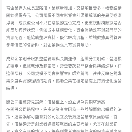
當企業進入成長型階段，業務量增加、交易項目變多，帳務結構
開始變得多元，公司規模不同會影響會計師推薦嗎的差異便逐漸
浮現。成長型公司不只在意帳務是否完成，更重視財務數據是否
能反映經營狀況，例如成本結構變化、資金流動效率與部門間的
資源配置。能協助整理資料、優化帳務流程，並讓數據具備管理
參考價值的會計師，對企業擴張具有實質幫助。
成熟企業則著眼於整體管理與長期運作。組織分工明確、營運模
式穩定，但帳務涉及範圍廣，常需要跨部門整合與持續調整。在
這個階段，公司規模不同會影響會計師推薦嗎，往往反映在對專
業深度與實務經驗的期待，協助企業在穩定基礎上持續優化經營
結構。
開公司推薦常見誤解：價格至上、設立過急與期望過高
在開設公司過程中，許多創業者會因為一些誤解而做出錯誤的決
策，這些誤解可能會對公司設立及後續運營帶來負面影響。首
先，價格通常是創業者選擇服務商的主要考量，尤其在創業初
期，資金有限的情況下，許多創業者會選擇便宜的服務來減少開