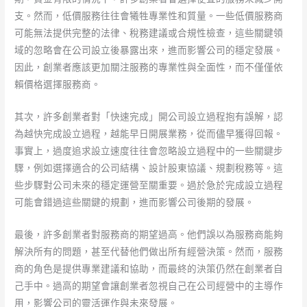
支。然而，低價服務往往會犧牲專業性和質量。一些低價服務商
可能無法提供完整的法律、稅務建議或合規性檢查，這些關鍵領
域的忽略會在公司設立後暴露出來，進而影響公司的穩定發展。
因此，創業者應該更加關注服務的專業性與全面性，而不僅僅依
賴價格選擇服務商。
其次，許多創業者對「快速完成」開公司設立過程抱有誤解，認
為越快完成設立過程，越能早日開展業務，從而儘早獲得回報。
事實上，過度追求設立速度往往會忽略設立過程中的一些關鍵步
驟，例如選擇適合的公司結構、設計股東協議、規劃稅務等。這
些步驟對公司未來的穩定運營至關重要。過於急於完成設立過程
可能會錯過這些關鍵的規劃，進而影響公司後期的發展。
最後，許多創業者對服務商的期望過高。他們誤以為服務商能夠
解決所有的問題，甚至代替他們做出所有經營決策。然而，服務
商的角色是提供專業建議和協助，而最終的決策仍然在創業者自
己手中。過高的期望會讓創業者忽視自己在公司經營中的主導作
用，影響公司的靈活運作與未來發展。