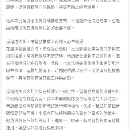
節奏，提供實務導向的協助，將更有助於經營穩定。
從產業別角度思考會計師推薦方式，不僅能降低溝通成本，也能
讓帳務成為支持經營決策的重要基礎。
流程透明化，讓營登推薦不再讓人心生疑慮
在選擇營登推薦時，流程是否透明，直接影響到申請者的參與感
與掌控感。當流程說明不清楚時，申請者會感到不安與焦慮，因
為不知道目前進行到哪一階段，也無法準確預測接下來需要配合
哪些事項。這樣的情況下，時間變得難以掌控，申請者只能被動
等待，無法有效安排其他工作與計劃。
流程透明最大的價值在於減少不確定性。當營登推薦能清楚列出
每個階段的具體內容、資料準備的順序及每個階段的大致時間，
申請者便能清楚預期何時該進行何種操作。例如，若已知某個步
驟需要等待回覆，申請者可以將時間投入到其他事項的準備中，
避免浪費在無效的等待上。進度一旦明確，時間就能夠更有效地
運用，讓整個計劃進行得更順利。