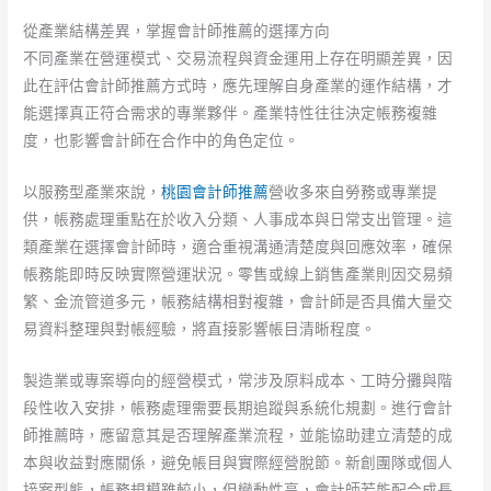
從產業結構差異，掌握會計師推薦的選擇方向
不同產業在營運模式、交易流程與資金運用上存在明顯差異，因
此在評估會計師推薦方式時，應先理解自身產業的運作結構，才
能選擇真正符合需求的專業夥伴。產業特性往往決定帳務複雜
度，也影響會計師在合作中的角色定位。
以服務型產業來說，
桃園會計師推薦
營收多來自勞務或專業提
供，帳務處理重點在於收入分類、人事成本與日常支出管理。這
類產業在選擇會計師時，適合重視溝通清楚度與回應效率，確保
帳務能即時反映實際營運狀況。零售或線上銷售產業則因交易頻
繁、金流管道多元，帳務結構相對複雜，會計師是否具備大量交
易資料整理與對帳經驗，將直接影響帳目清晰程度。
製造業或專案導向的經營模式，常涉及原料成本、工時分攤與階
段性收入安排，帳務處理需要長期追蹤與系統化規劃。進行會計
師推薦時，應留意其是否理解產業流程，並能協助建立清楚的成
本與收益對應關係，避免帳目與實際經營脫節。新創團隊或個人
接案型態，帳務規模雖較小，但變動性高，會計師若能配合成長