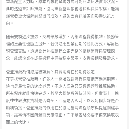
重新配置人力時，原本的帳務呈現方式可能無法反映實際狀況。
此時透過會計師推薦，協助重新整理帳務邏輯與資料架構，能讓
經營者更快理解調整後的成效，避免因資訊落差而影響決策方
向。
隨著規模逐步擴張，交易筆數增加、內部流程變得複雜，帳務管
理的重要性也隨之提升。若仍沿用創業初期的簡化方式，容易出
現管理盲點。透過會計師推薦建立更完整的帳務流程與管理觀
念，能讓企業在成長過程中保持穩定節奏，支撐長期發展需求。
營登推薦為何總是被誤解？其實關鍵在於期待設定
在尋找營登推薦時，許多人一開始就對流程速度抱有過高期待，
這也是最常見的速度迷思。不少人認為只要透過營登推薦協助，
所有程序就能快速完成，甚至大幅縮短等待時間。但實際上，進
度往往取決於資料是否齊全、回覆是否即時，以及每個步驟是否
順利銜接。營登推薦的作用在於協助釐清流程順序與提醒關鍵事
項，讓事情不因疏漏而反覆修正，而不是省略必要準備來換取表
面上的快速。