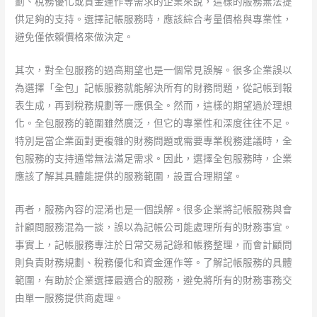
劃、稅務優化或資金運作等需求的企業來說，這樣的服務無法提
供足夠的支持。選擇記帳服務時，應該綜合考量價格與專業性，
避免僅依賴價格來做決定。
其次，對全包服務的過高期望也是一個常見誤解。很多企業誤以
為選擇「全包」記帳服務就能解決所有的財務問題，從記帳到報
表生成，再到稅務規劃等一應俱全。然而，這樣的期望過於理想
化。全包服務的範圍雖然廣泛，但它的專業性和深度往往不足。
特別是當企業面對更複雜的財務問題或需要專業稅務建議時，全
包服務的支持通常無法滿足需求。因此，選擇全包服務時，企業
應該了解其具體能提供的服務範圍，設置合理期望。
再者，服務內容的混淆也是一個誤解。很多企業將記帳服務與會
計顧問服務混為一談，誤以為記帳公司能處理所有的財務事宜。
事實上，記帳服務專注於日常交易記錄和帳務整理，而會計顧問
則負責財務規劃、稅務優化和資金運作等。了解記帳服務的具體
範圍，有助於企業選擇最適合的服務，避免將所有的財務事務交
由單一服務提供商處理。