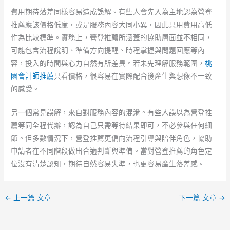
費用期待落差同樣容易造成誤解。有些人會先入為主地認為營登
推薦應該價格低廉，或是服務內容大同小異，因此只用費用高低
作為比較標準。實務上，營登推薦所涵蓋的協助層面並不相同，
可能包含流程說明、準備方向提醒、時程掌握與問題回應等內
容，投入的時間與心力自然有所差異。若未先理解服務範圍，
桃
園會計師推薦
只看價格，很容易在實際配合後產生與想像不一致
的感受。
另一個常見誤解，來自對服務內容的混淆。有些人誤以為營登推
薦等同全程代辦，認為自己只需等待結果即可，不必參與任何細
節。但多數情況下，營登推薦更偏向流程引導與陪伴角色，協助
申請者在不同階段做出合適判斷與準備。當對營登推薦的角色定
位沒有清楚認知，期待自然容易失準，也更容易產生落差感。
←
上一篇 文章
下一篇 文章
→