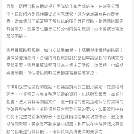
最後，透明流程有助於提升團隊協作和內部信任。在創業公司
中，良好的內部協作能促進高效運營，減少溝通誤解與內部矛
盾。當每個部門都清楚了解彼此的運作與目標時，整個團隊將更
有凝聚力，創業者也能專注於公司的長期規劃，而不會被日常細
節所困擾。
營登推薦時程規劃：如何安排準備期、申請期與後續期的時間？
選擇營登推薦時，合理的時程規劃對於整個申請過程的順利完成
至關重要。營登推薦流程可分為三個主要階段：準備期、申請期
與後續期，每個階段的時間安排都需要精確掌控。
準備期是整個過程的起點，建議提前兩到三個月開始。在這段時
間內，企業需要收集並整理所需的資料，包括財務報表、商業計
劃書、法人資料等關鍵文件。這一階段的重點是確保所有資料的
準確性與完整性，並確保其符合營登推薦的要求。如果資料中有
任何不完整或錯誤的部分，應在此階段儘早發現並修正，避免後
期時間緊張。若企業不確定某些細節，也可以在這時候請求專業
顧問協助進行資料優化，確保資料具備更高的競爭力。