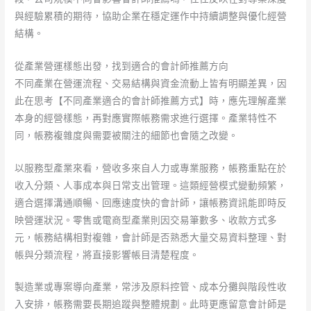
與經驗累積的期待，協助企業在穩定運作中持續調整與優化經營
結構。
從產業營運樣態出發，找到適合的會計師推薦方向
不同產業在營運流程、交易結構與資金流動上皆有明顯差異，因
此在思考【不同產業適合的會計師推薦方式】時，應先理解產業
本身的經營樣態，再對應實際帳務需求進行選擇。產業特性不
同，帳務複雜度與需要被關注的細節也會隨之改變。
以服務型產業來看，營收多來自人力或專業服務，帳務重點在於
收入分類、人事成本與日常支出管理。這類經營模式變動頻繁，
適合選擇溝通順暢、回應速度快的會計師，讓帳務資訊能即時反
映營運狀況。零售或電商型產業則因交易筆數多、收款方式多
元，帳務結構相對複雜，會計師是否熟悉大量交易資料整理、對
帳與分類流程，將直接影響帳目清楚程度。
製造業或專案導向產業，常涉及原料控管、成本分攤與階段性收
入安排，帳務需要長期追蹤與整體規劃。此時更應留意會計師是