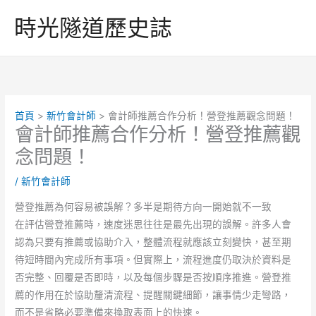
跳
時光隧道歷史誌
至
主
要
內
容
首頁
新竹會計師
會計師推薦合作分析！營登推薦觀念問題！
會計師推薦合作分析！營登推薦觀
念問題！
/
新竹會計師
營登推薦為何容易被誤解？多半是期待方向一開始就不一致
在評估營登推薦時，速度迷思往往是最先出現的誤解。許多人會
認為只要有推薦或協助介入，整體流程就應該立刻變快，甚至期
待短時間內完成所有事項。但實際上，流程進度仍取決於資料是
否完整、回覆是否即時，以及每個步驟是否按順序推進。營登推
薦的作用在於協助釐清流程、提醒關鍵細節，讓事情少走彎路，
而不是省略必要準備來換取表面上的快速。