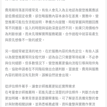
費用期待落差同樣常見。有些人會先入為主地認為營登推薦應該
是低價或固定收費，卻忽略服務內容本身存在差異。實務中，營
登推薦可能包含流程說明、準備方向提醒、時程掌握與問題回應
等不同層面，投入的時間與協助深度自然不同。如果只用價格作
為判斷依據，而未先理解實際服務範圍，合作過程中就容易產生
與原先想像不一致的感受。
另一個經常被混淆的地方，在於服務內容的角色定位。有些人誤
以為營登推薦等同全程代辦，認為自己只需要等待結果，不必參
與任何細節。但多數情況下，營登推薦更偏向流程引導與陪伴角
色，協助申請者在不同階段做出合適判斷。當速度、費用與服務
內容的期待沒有先對齊，誤解自然就會出現。
從評估條件著手，讓會計師推薦更貼近實際需求
在考量會計師推薦時，若能先建立清楚的評估條件，判斷方向會
更加明確。專業背景是首要觀察重點，可了解是否具備完整的會
計與財務相關訓練，並熟悉帳務處理、資料彙整與實務作業流