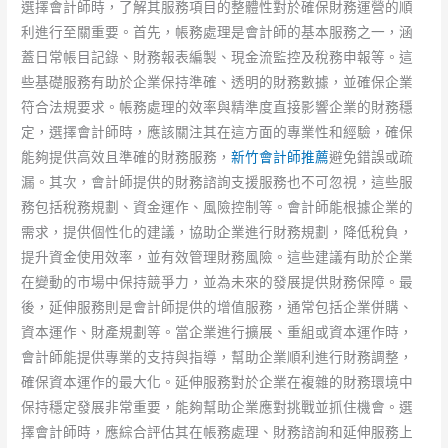
選擇會計師時，了解其服務項目的整體性對於確保財務運營的順
利進行至關重要。首先，帳務處理是會計師的基本服務之一，涵
蓋日常帳目記錄、財務報表編製、現金流監控及稅務申報等。這
些基礎服務有助於企業保持準確、透明的財務數據，並確保企業
符合法規要求。帳務處理的效率與精準度直接影響企業的財務穩
定，選擇會計師時，應該關注其在這方面的專業性和經驗，確保
能夠提供高效且準確的財務服務，
新竹會計師推薦
避免錯誤或疏
漏。其次，會計師提供的財務諮詢支援服務也不可忽視，這些服
務包括稅務規劃、資金運作、風險控制等。會計師能根據企業的
需求，提供個性化的建議，協助企業進行財務規劃，降低稅負，
提升資金使用效率，並有效管理財務風險。這些建議有助於企業
在變動的市場中保持競爭力，並為未來的發展提供財務保障。最
後，延伸服務則是會計師提供的增值服務，通常包括企業併購、
資本運作、財產規劃等。當企業進行擴展、重組或資本運作時，
會計師能提供專業的支持與指導，幫助企業順利進行財務調整，
確保資本運作的最大化。延伸服務對於企業在複雜的財務環境中
保持穩定發展非常重要，能夠幫助企業應對挑戰並抓住機會。選
擇會計師時，應綜合評估其在帳務處理、財務諮詢和延伸服務上