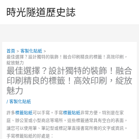
跳
時光隧道歷史誌
至
主
要
內
容
首頁
客製化貼紙
最佳選擇？設計獨特的裝飾！融合印刷精良的標籤！高效印刷，
綻放魅力
最佳選擇？設計獨特的裝飾！融合
印刷精良的標籤！高效印刷，綻放
魅力
/
客製化貼紙
許多
標籤貼紙
可以手寫。手寫
標籤貼紙
非常方便，特別是在家
庭、辦公室或小型商店等場所。這些標籤通常具有空白的表面，
讓您可以使用筆、筆記型或標記筆直接書寫所需的文字或資訊。
手寫標籤貼紙的好處是：