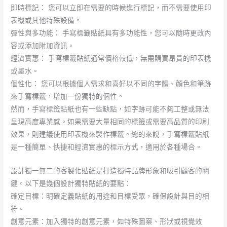
即時標記： 您可以立即在需要的時候進行標記，而不需要使用印
表機或其他特殊設備。
彈性與多功能： 手寫標籤貼紙具有多功能性，您可以隨時更改內
容或添加附加資訊。
經濟實惠： 手寫標籤貼紙通常價格較低，無需購買昂貴的印表機
或墨水。
個性化： 您可以根據個人需求和喜好以不同的字體、顏色和筆跡
來手寫標籤，增加一份獨特的個性。
然而，手寫標籤貼紙也有一些缺點，如字跡可能不夠工整或無法
呈現高度專業感。如果需要大量相同的標籤或需要高品質的印刷
效果，則建議使用印表機來製作標籤。總的來說，手寫標籤貼紙
是一種簡單、快捷和經濟實惠的標示方式，適用於各種場合。
設計獨一無二的客製化貼紙是打造獨特品牌形象和吸引顧客的關
鍵。以下是幾個設計獨特貼紙的要點：
確定目標：明確定義貼紙的用途和目標受眾，確保設計與目的相
符。
創意元素：加入獨特的創意元素，如特殊圖案、形狀或視覺效