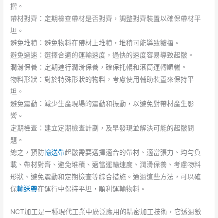
摺。
帶材對齊：定期檢查帶材是否對齊，調整對齊裝置以確保帶材平
坦。
避免堆積：避免物料在帶材上堆積，堆積可能導致皺摺。
避免過速：選擇合適的運輸速度，過快的速度容易導致起皺。
潤滑保養：定期進行潤滑保養，確保托輥和滾筒運轉順暢。
物料形狀：對於特殊形狀的物料，考慮使用輔助裝置來保持平
坦。
避免震動：減少生產現場的震動和振動，以避免對帶材產生影
響。
定期檢查：建立定期檢查計劃，及早發現並解決可能的起皺問
題。
總之，預防
輸送帶
起皺需要選擇適合的帶材、適當張力、均勻負
載、帶材對齊、避免堆積、適當運輸速度、潤滑保養、考慮物料
形狀、避免震動和定期檢查等綜合措施。通過這些方法，可以確
保
輸送帶
在運行中保持平坦，順利運輸物料。
NCT加工是一種現代工業中廣泛應用的精密加工技術，它透過數