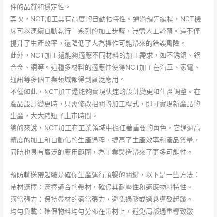
件的品質和穩定性。
其次，NCT加工具有高度的自動化特性。通過預先編程，NCT機
床可以連續自動執行一系列的加工步驟，無需人工幹預。這不僅
提升了生產效率，還降低了人為操作可能帶來的錯誤風險。
此外，NCT加工還能夠適應不同材料的加工需求，如不銹鋼、鋁
合金、銅等。這種多材料的適應性使得NCT加工在汽車、家電、
通訊等多個工業領域都得到廣泛應用。
不僅如此，NCT加工還能夠實現快速的設計變更和生產調整。在
產品設計變更時，只需修改相關的加工程式，即可實現新產品的
生產，大大縮短了上市時間。
總的來說，NCT加工在工業領域中擔任著重要的角色。它通過高
精度的加工和自動化的生產過程，提高了生產效率和產品質量，
同時也具有廣泛的應用範圍，為工業製造帶來了更多可能性。
預防輸送帶起皺是確保生產運行順暢的關鍵，以下是一些方法：
帶材選擇：選擇適合的帶材，確保其耐壓性和適應物料特性。
適當張力：保持帶材的適當張力，避免過緊或過鬆導致起皺。
均勻負載：確保物料均勻分佈在帶材上，避免局部過重導致皺