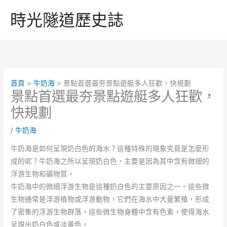
跳
時光隧道歷史誌
至
主
要
內
容
首頁
牛奶海
景點首選最夯景點遊艇多人狂歡，快規劃
景點首選最夯景點遊艇多人狂歡，
快規劃
/
牛奶海
牛奶海是如何呈現奶白色的海水？這種特殊的現象究竟是怎麼形
成的呢？牛奶海之所以呈現奶白色，主要是因為其中含有微細的
浮游生物和礦物質。
牛奶海中的微細浮游生物是這種奶白色的主要原因之一。這些微
生物通常是浮游植物或浮游動物，它們在海水中大量繁殖，形成
了密集的浮游生物群落。這些微生物身體中含有色素，使得海水
呈現出奶白色或淡黃色。