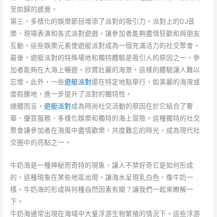
至如歸的感覺。
第三，多樣化的娛樂節目增添了派對的吸引力。派對上的DJ音
樂、現場表演和各式派對遊戲，讓參加者能夠盡情狂歡和與朋友
互動。這些娛樂元素使遊艇派對成為一個充滿活力的社交聚會。
最後，遊艇派對的特殊場地和獨特體驗是吸引人的原因之一。參
加者能夠在大海上暢遊，欣賞壯麗的海景，這樣的體驗讓人難以
忘懷。此外，一些
遊艇派對
還在特定地點舉行，如美麗的海灣或
度假勝地，進一步提升了派對的獨特性。
總體而言，
遊艇派對
成為時尚社交活動的原因在於它結合了奢
華、優質服務、多樣化娛樂和獨特的海上冒險。這種獨特的社交
聚會讓參加者在海風中盡情歡樂，共度難忘的時光，成為現代社
交圈中的亮點之一。
牛奶海是一種神秘而奇特的現象，讓人不禁好奇它是如何形成
的。這種現象在某些地區出現，讓海水呈現乳白色，像牛奶一
樣。牛奶海的形成與何種自然因素有關？讓我們一起來瞭解一
下。
牛奶海通常出現在海域中大量浮游生物繁殖的情況下。這些浮游