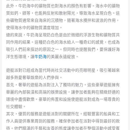
此外，牛奶海中的礦物質也對海水的顏色有影響。海水中的礦物
質如鈣、鎂等，也能夠反射和散射陽光，導致海水呈現白色。這
些礦物質通常來自海床的沉積物，隨著海水攪拌和波浪的作用，
使得海水中的礦物質濃度增加。
總的來說，牛奶海呈現奶白色是由於微細的浮游生物和礦物質共
同作用的結果。這種奶白色的海水給人一種奇幻的感覺，也成為
吸引人們前來探訪的原因之一。但同時也提醒我們，要保護好海
洋生態環境，讓
牛奶海
的美麗永遠綻放。
遊艇派對已經成為當代時尚社交活動中的亮眼明星，吸引著越來
越多熱愛奢華娛樂的人們參與。
首先，奢華的遊艇為派對注入了獨特的魅力。這些豪華遊艇擁有
華麗的內部裝潢和高端的娛樂設施，讓參加者能夠在精緻舒適的
環境中盡情歡樂。豪華的佈置和設施使遊艇派對成為一場尊貴的
社交體驗。
其次，優質的服務是遊艇派對的關鍵所在。經驗豐富的船員和工
作人員提供專業周到的服務，確保參加者在派對中得到最好的款
待。他們精湛的手藝和友善的態度讓參加者在整個活動中感受賓