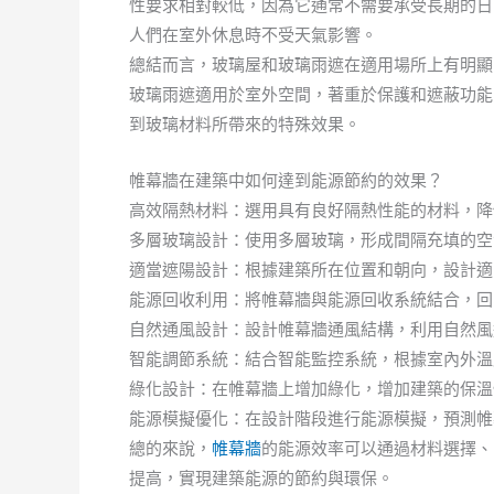
性要求相對較低，因為它通常不需要承受長期的日
人們在室外休息時不受天氣影響。
總結而言，玻璃屋和玻璃雨遮在適用場所上有明顯
玻璃雨遮適用於室外空間，著重於保護和遮蔽功能
到玻璃材料所帶來的特殊效果。
帷幕牆在建築中如何達到能源節約的效果？
高效隔熱材料：選用具有良好隔熱性能的材料，降
多層玻璃設計：使用多層玻璃，形成間隔充填的空
適當遮陽設計：根據建築所在位置和朝向，設計適
能源回收利用：將帷幕牆與能源回收系統結合，回
自然通風設計：設計帷幕牆通風結構，利用自然風
智能調節系統：結合智能監控系統，根據室內外溫
綠化設計：在帷幕牆上增加綠化，增加建築的保溫
能源模擬優化：在設計階段進行能源模擬，預測帷
總的來說，
帷幕牆
的能源效率可以通過材料選擇、
提高，實現建築能源的節約與環保。