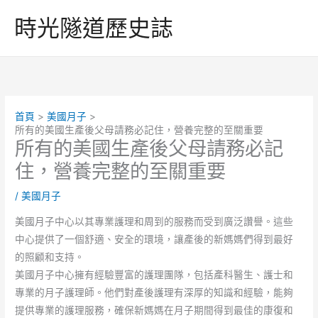
跳
時光隧道歷史誌
至
主
要
內
容
首頁
美國月子
所有的美國生產後父母請務必記住，營養完整的至關重要
所有的美國生產後父母請務必記
住，營養完整的至關重要
/
美國月子
美國月子中心以其專業護理和周到的服務而受到廣泛讚譽。這些
中心提供了一個舒適、安全的環境，讓產後的新媽媽們得到最好
的照顧和支持。
美國月子中心擁有經驗豐富的護理團隊，包括產科醫生、護士和
專業的月子護理師。他們對產後護理有深厚的知識和經驗，能夠
提供專業的護理服務，確保新媽媽在月子期間得到最佳的康復和