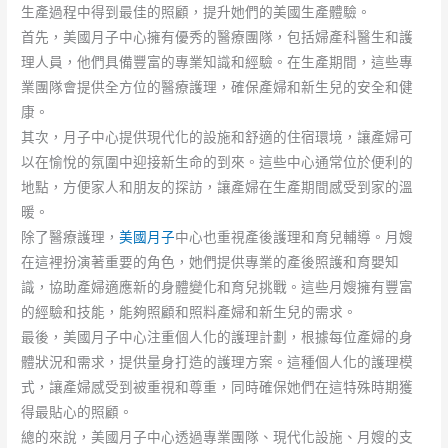
生產過程中得到最佳的照顧，提升她們的美國生產體驗。
首先，美國月子中心擁有優秀的醫療團隊，包括婦產科醫生和護
理人員，他們具備豐富的專業知識和經驗。在生產期間，這些專
業團隊會提供全方位的醫療護理，確保產婦和新生兒的安全和健
康。
其次，月子中心提供現代化的設施和舒適的住宿環境，讓產婦可
以在愉悅的氛圍中迎接新生命的到來。這些中心通常位於便利的
地點，方便家人和朋友的探訪，讓產婦在生產期間感受到家的溫
暖。
除了醫療護理，
美國月子
中心也重視產後護理和育兒輔導。月嫂
在這裡扮演著重要的角色，她們提供專業的產後照護和育嬰知
識，協助產婦適應新的身體變化和育兒挑戰。這些月嫂擁有豐富
的經驗和技能，能夠照顧和照料產婦和新生兒的需求。
最後，美國月子中心注重個人化的護理計劃，根據每位產婦的身
體狀況和需求，提供量身打造的護理方案。這種個人化的護理模
式，讓產婦感受到被重視和尊重，同時確保她們在這特殊時期獲
得最貼心的照顧。
總的來說，美國月子中心透過專業團隊、現代化設施、月嫂的支