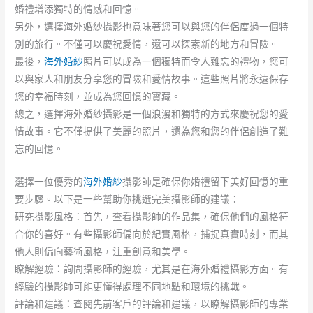
婚禮增添獨特的情感和回憶。
另外，選擇海外婚紗攝影也意味著您可以與您的伴侶度過一個特
別的旅行。不僅可以慶祝愛情，還可以探索新的地方和冒險。
最後，
海外婚紗
照片可以成為一個獨特而令人難忘的禮物，您可
以與家人和朋友分享您的冒險和愛情故事。這些照片將永遠保存
您的幸福時刻，並成為您回憶的寶藏。
總之，選擇海外婚紗攝影是一個浪漫和獨特的方式來慶祝您的愛
情故事。它不僅提供了美麗的照片，還為您和您的伴侶創造了難
忘的回憶。
選擇一位優秀的
海外婚紗
攝影師是確保你婚禮留下美好回憶的重
要步驟。以下是一些幫助你挑選完美攝影師的建議：
研究攝影風格：首先，查看攝影師的作品集，確保他們的風格符
合你的喜好。有些攝影師偏向於紀實風格，捕捉真實時刻，而其
他人則偏向藝術風格，注重創意和美學。
瞭解經驗：詢問攝影師的經驗，尤其是在海外婚禮攝影方面。有
經驗的攝影師可能更懂得處理不同地點和環境的挑戰。
評論和建議：查閱先前客戶的評論和建議，以瞭解攝影師的專業