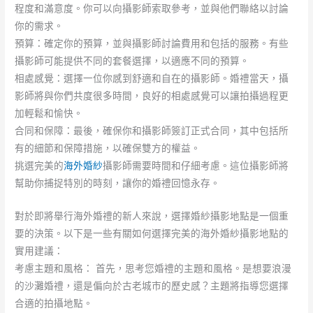
程度和滿意度。你可以向攝影師索取參考，並與他們聯絡以討論
你的需求。
預算：確定你的預算，並與攝影師討論費用和包括的服務。有些
攝影師可能提供不同的套餐選擇，以適應不同的預算。
相處感覺：選擇一位你感到舒適和自在的攝影師。婚禮當天，攝
影師將與你們共度很多時間，良好的相處感覺可以讓拍攝過程更
加輕鬆和愉快。
合同和保障：最後，確保你和攝影師簽訂正式合同，其中包括所
有的細節和保障措施，以確保雙方的權益。
挑選完美的
海外婚紗
攝影師需要時間和仔細考慮。這位攝影師將
幫助你捕捉特別的時刻，讓你的婚禮回憶永存。
對於即將舉行海外婚禮的新人來說，選擇婚紗攝影地點是一個重
要的決策。以下是一些有關如何選擇完美的海外婚紗攝影地點的
實用建議：
考慮主題和風格： 首先，思考您婚禮的主題和風格。是想要浪漫
的沙灘婚禮，還是偏向於古老城市的歷史感？主題將指導您選擇
合適的拍攝地點。