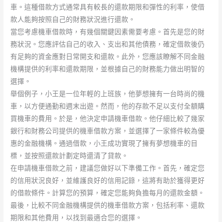
車。這種借款方式通常具有較長的還款期限和彈性的利率，使借
款人能夠按照自己的財務狀況進行還款。
當您考慮機車借款時，有幾個關鍵因素需要考慮。首先是您的財
務狀況。您應評估自己的收入、支出和其他債務，確定借款後仍
有足夠的資金應對日常開支和還款。此外，您應該瞭解不同金融
機構提供的利率和還款期限，並根據自己的財務能力做出明智的
選擇。
舉個例子，小王是一位年輕的上班族，他夢想擁有一台時尚的機
車，以方便通勤和週末出遊。然而，他的存款不足以支付全額購
買機車的費用。於是，他決定申請機車借款。他仔細比較了幾家
銀行和財務公司提供的機車借款方案，並選擇了一家條件較為優
惠的金融機構。通過借款，小王成功實現了擁有夢想機車的目
標，並按照還款計劃定時還清了貸款。
在申請機車借款之前，建議您做好以下準備工作。首先，確定您
的信用狀況良好，並維護良好的信用記錄，這將有助於獲得更好
的借款條件。計算您的預算，確定您能夠負擔每月的還款金額。
最後，比較不同金融機構提供的機車借款方案，包括利率、還款
期限和其他費用，以找到最適合您的選擇。