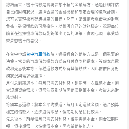
總結而言，機車借款是實現夢想車輛的金融解方。通過仔細評估
自己的財務狀況、選擇合適的金融機構和制定合理的還款計劃，
您可以實現擁有夢想機車的目標。然而，請謹慎考慮借款的財務
負擔，確保還款的可承擔性，以維護自己的財務穩定。祝願每位
讀者在選擇機車借款時能夠做出明智的決策，實現心願，享受騎
乘夢想機車的喜悅。
在台中申請
台中汽車借款
時，選擇適合的還款方式是一個重要的
決策。常見的汽車借款還款方式有月付息到期還本、等額本息還
款和先息後本等。每種還款方式都有其優缺點，因此需依自身財
務狀況與需求做選擇。
月付息到期還本：每月只需支付利息，到期時一次性還本金。適
合短期資金需求，但需注意到期時需還清整筆本金，考量未來財
務規劃。
等額本息還款：將本金平均攤還，每月固定還款金額。適合預算
穩定的借款人，逐步還清本息，但前期利息佔比較高。
先息後本：前幾個月只需支付利息，後期再還本金。適合短期周
轉，但後期需一次性還清本金，需考量還款能力。