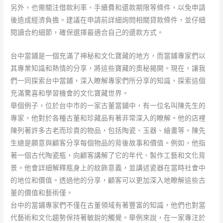
另外，也需關注借款利率、手續費和還款期限等條件，以免申請
後造成經濟負擔。建議在申請前詳細詢問相關貸款條件，並仔細
閱讀合約細節，確保選擇最適合自己的還款方式。
台中當鋪是一個充滿了神秘和文化寶藏的地方，而當鋪專家們以
其專業知識和熱情的分享，將這些寶藏的奧秘揭開。現在，讓我
們一同探索台中當鋪，深入瞭解專家們所分享的知識，探索這個
充滿驚喜和學習機會的文化寶藏世界。
舉個例子，位於台中市的一家古董當鋪中，有一位名叫陳先生的
專家，他對於各種古董和珍藏品有著非常深入的瞭解。他的店裡
陳列著許多古老而珍貴的物品，包括陶瓷、玉器、繪畫等。陳先
生總是願意與顧客分享每個物品的背後故事和價值。例如，他指
著一個古代陶瓷瓶，向顧客講解了它的年代、製作工藝和文化背
景。他會詳細解釋瓶身上的紋飾意義，並講述瓷器在當時社會中
的地位和價值。透過他的分享，顧客可以更加深入地瞭解這些古
董的價值和藝術僅。
台中的當鋪專家們不僅在古董領域有著豐富的知識，他們也對當
代藝術和文化趨勢保持著敏銳的觸覺。舉例來說，在一家專注於