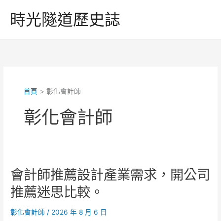
跳
時光隧道歷史誌
至
主
要
內
容
首頁
彰化會計師
彰化會計師
會計師推薦設計產業需求，開公司
推薦迷思比較。
彰化會計師
/
2026 年 8 月 6 日