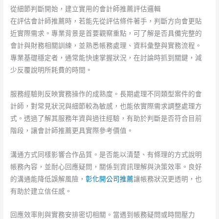
從細節判斷開始，建立實用的會計師推薦評估邏輯
在評估會計師推薦時，若能先從評估條件著手，判斷方向會更貼
近實際需求。專業背景是首要觀察重點，可了解是否具備完整的
會計與財務相關訓練，並熟悉帳務處理、資料彙整與實務流程。
專業基礎穩定者，通常能快速掌握狀況，在討論時抓到關鍵，減
少反覆說明所耗費的時間。
服務經驗則反映實務操作的成熟度。長期處理不同類型案件的會
計師，對常見狀況與細節較為敏感，也能依實際需求調整處理方
式。透過了解其服務年資與過往經驗，有助於判斷是否符合目前
階段，讓會計師推薦更具實際參考價值。
溝通方式同樣影響合作品質。是否能以清楚、有條理的方式說明
帳務內容，並耐心回應疑問，關係到資訊理解與決策效率。良好
的溝通能降低誤解風險，
彰化開公司推薦
讓帳務狀況更透明，也
有助於建立信任感。
回應效率則與實務安排密切相關。當遇到帳務疑問或時間壓力