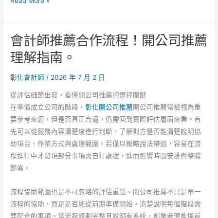
Read More »
計
師
會計師推薦合作流程！開公司推薦
推
薦
理解指南。
評
估
彰化會計師
/
2026 年 7 月 2 日
流
從評估細節出發，看懂開公司推薦的選擇關鍵
程，
在準備成立公司的階段，
彰化開公司推薦
開公司推薦常被視為重
開
要參考來源，但是否真正合適，仍需回到實際評估層面來看。首
公
先可以從服務內容清楚度進行判斷，了解對方是否能清楚說明協
司
助項目、作業方式與處理範圍。若僅以概略說法帶過，容易在流
推
程進行中才發現部分事項需自行處理，進而影響時間安排與整體
薦
節奏。
迷
思
流程協助範圍也是不可忽略的評估重點。開公司推薦不只是單一
整
流程的協助，而是是否能從前期準備開始，清楚說明每個階段需
理
要配合的事項。當流程規劃完整且說明有系統，創業者便能提前