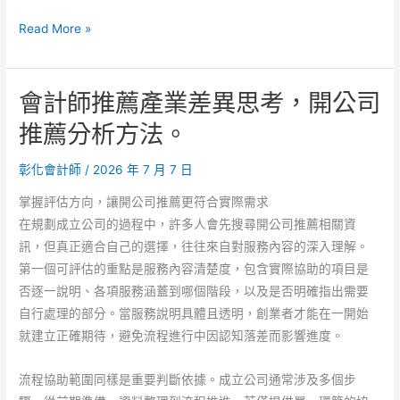
會
Read More »
計
師
會計師推薦產業差異思考，開公司
推
薦
推薦分析方法。
設
計
彰化會計師
/
2026 年 7 月 7 日
產
掌握評估方向，讓開公司推薦更符合實際需求
業
在規劃成立公司的過程中，許多人會先搜尋開公司推薦相關資
需
訊，但真正適合自己的選擇，往往來自對服務內容的深入理解。
求，
第一個可評估的重點是服務內容清楚度，包含實際協助的項目是
開
否逐一說明、各項服務涵蓋到哪個階段，以及是否明確指出需要
公
自行處理的部分。當服務說明具體且透明，創業者才能在一開始
司
就建立正確期待，避免流程進行中因認知落差而影響進度。
推
薦
流程協助範圍同樣是重要判斷依據。成立公司通常涉及多個步
迷