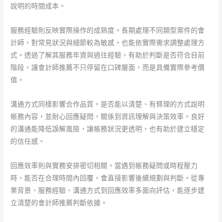
說明的時間成本。
司
推
服務經驗則反映實際操作的成熟度。長期處理不同類型案件的會
薦
計師，對常見狀況與細節較為敏感，也能依實際需求調整處理方
分
式。透過了解其服務年資與過往經驗，有助於判斷是否符合目前
析
階段，讓會計師推薦不只停留在口碑層面，而是具備實際參考價
方
值。
法。
溝通方式同樣影響合作品質。是否能以清楚、有條理的方式說明
帳務內容，並耐心回應疑問，關係到資訊理解與決策效率。良好
的溝通能降低誤解風險，讓帳務狀況更透明，也有助於建立穩定
的信任感。
回應效率則與實務安排密切相關。當遇到帳務疑問或時程壓力
時，能否在合理時間內回覆，會直接影響後續規劃與判斷。從專
業背景、服務經驗、溝通方式到回應效率多面向評估，能逐步建
立清楚的會計師推薦判斷依據。