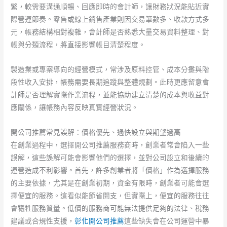
繁，較需要溝通順暢、回應即時的會計師，讓財務狀況能貼近實
際營運節奏。零售或線上銷售產業則因交易筆數多、收款方式多
元，帳務結構相對複雜，會計師是否熟悉大量交易資料整理、對
帳與分類流程，將直接影響帳目清楚程度。
製造業或專案導向的經營模式，常涉及原料控管、成本分攤與階
段性收入安排，帳務需要長期追蹤與整體規劃。此時更應留意會
計師是否理解實際作業流程，並能協助建立清楚的成本與收益對
應關係，讓帳務內容反映真實經營狀況。
開公司推薦常見誤解：價格優先、過快設立與期望過高
在創業過程中，選擇開公司推薦服務商時，創業者常會陷入一些
誤解，這些誤解可能會影響他們的選擇，並對公司設立和後續的
運營造成不利影響。首先，許多創業者將「價格」作為選擇服務
的主要依據，尤其是在創業初期，資金有限時，創業者可能會選
擇便宜的服務。這看似能節省開支，但實際上，便宜的服務往往
會犧牲服務質量。低價的服務商可能無法提供足夠的法律、稅務
建議或合規性支援，
彰化開公司推薦
這些缺失會在公司運營中暴