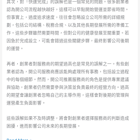
其次，對「快速完成」的誤解也是一個常見的問題。很多創業者
認為開公司流程越快越好，這樣可以早點開始營運並節省時間。
但事實上，過度追求速度，往往會忽略設立公司所需的詳細規
劃，包括公司結構、稅務合規、以及其他長期發展所需的準備工
作。這些步驟雖然需要時間，但對公司的健康發展至關重要。若
因急於完成設立，可能會錯過這些關鍵步驟，最終影響公司後期
的運營。
再者，創業者對服務商的期望過高也是常見的誤解之一。有些創
業者認為，開公司服務商應該能夠處理所有事務，包括設立過程
中的每個細節。然而，開公司推薦服務商的角色是提供專業建議
與協助，創業者仍然需要參與決策並負責最終的經營方向。過高
的期望會讓創業者忽略自己的主導作用，這樣會對後期的管理與
運營產生負面影響。
這些誤解如果不及時調整，將會對創業者選擇服務商的判斷造成
困擾，進而影響公司未來的長期發展。
會