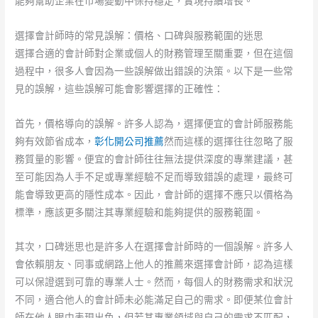
能夠幫助企業在市場變動中保持穩定，實現持續增長。
選擇會計師時的常見誤解：價格、口碑與服務範圍的迷思
選擇合適的會計師對企業或個人的財務管理至關重要，但在這個
過程中，很多人會因為一些誤解做出錯誤的決策。以下是一些常
見的誤解，這些誤解可能會影響選擇的正確性：
首先，價格導向的誤解。許多人認為，選擇便宜的會計師服務能
夠有效節省成本，
彰化開公司推薦
然而這樣的選擇往往忽略了服
務質量的影響。便宜的會計師往往無法提供深度的專業建議，甚
至可能因為人手不足或專業經驗不足而導致錯誤的處理，最終可
能會導致更高的隱性成本。因此，會計師的選擇不應只以價格為
標準，應該更多關注其專業經驗和能夠提供的服務範圍。
其次，口碑迷思也是許多人在選擇會計師時的一個誤解。許多人
會依賴朋友、同事或網路上他人的推薦來選擇會計師，認為這樣
可以保證選到可靠的專業人士。然而，每個人的財務需求和狀況
不同，適合他人的會計師未必能滿足自己的需求。即便某位會計
師在他人眼中表現出色，但若其專業領域與自己的需求不匹配，