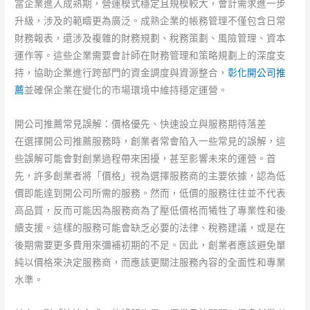
當企業進入成熟期，營運模式穩定且規模較大，會計需求進一步
升級，涉及的範疇更為廣泛。成熟企業的帳務管理不僅包含日常
財務報表，還涉及複雜的財務規劃、稅務策劃、風險管理、資本
運作等。這些企業需要會計師在財務管理和策略規劃上的深度支
持，協助企業進行跨部門的資金調度與資源整合，
彰化開公司推
薦
並確保企業在變化的市場環境中維持穩定運營。
開公司推薦常見誤解：價格優先、快速設立與服務期待落差
在選擇開公司推薦服務時，創業者常會陷入一些常見的誤解，這
些誤解可能會對創業過程帶來困擾，甚至影響未來的運營。首
先，許多創業者將「價格」視為選擇服務商的主要依據，認為低
價即能達到開公司所需的服務。然而，低價的服務往往並不代表
高品質，反而可能因為服務商為了壓低價格而犧牲了專業性和後
續支援。這樣的服務可能會缺乏必要的法律、稅務建議，或是在
後期需要更多費用來彌補初期的不足。因此，創業者應該避免單
純以價格來決定服務商，而應該更關注服務內容的全面性和專業
水準。