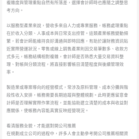
複雜度與管理重點自然有所落差，選擇會計師時也應隨之調整思
考方向。
以服務型產業來說，營收多來自人力或專業服務，帳務處理重點
在於收入分類、人事成本與日常支出控管。這類產業帳務變動頻
繁，若會計師能維持良好溝通與即時回應，有助於讓財務資訊貼
近實際營運狀況。零售或線上銷售產業則因交易筆數多、收款方
式多元，帳務結構相對複雜，會計師是否熟悉大量交易資料整
理、對帳與分類流程，將直接影響帳目清楚程度與後續管理效
率。
製造業或專案導向的經營模式，常涉及原料管理、成本分攤與階
段性收入安排，帳務需要長期追蹤與整體規劃。此時更應留意會
計師是否理解實際作業流程，並能協助建立清楚的成本與收益對
應關係，使帳務內容能真實反映經營現況。
看清服務全貌，才能選對開公司推薦
在規劃成立公司的過程中，許多人會主動參考開公司推薦相關資