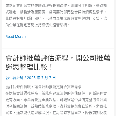
成熟企業則著重於整體管理與長期運作。組織分工明確、營運模
式穩定，帳務涉及層面廣，常需要跨部門整合與持續調整需求。
此階段對會計師的期待，已轉向專業深度與實務經驗的支援，協
助企業在穩定基礎上持續優化經營結構。
會
Read More »
計
師
會計師推薦評估流程，開公司推薦
推
薦
迷思整理比較！
產
業
彰化會計師
/
2026 年 7 月 7 日
差
從評估條件著眼，讓會計師推薦更符合實際需求
異
在選擇會計師推薦時，若能先建立清楚的評估條件，判斷過程會
思
更有方向。專業背景是重要起點，可觀察是否具備完整的會計與
考，
財務相關訓練，並熟悉帳務處理、資料彙整與實務流程。背景扎
開
實者，通常能快速理解狀況，在討論時掌握重點，降低前期反覆
公