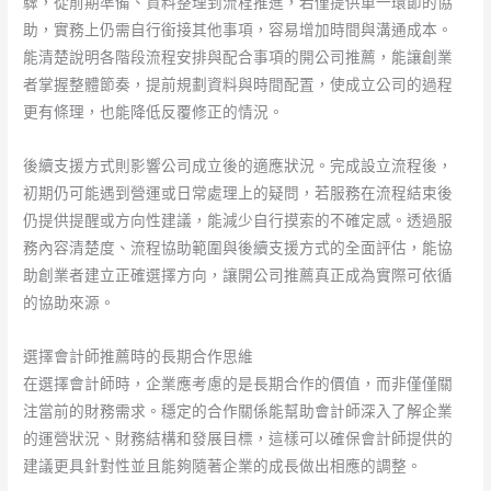
驟，從前期準備、資料整理到流程推進，若僅提供單一環節的協
思
助，實務上仍需自行銜接其他事項，容易增加時間與溝通成本。
比
能清楚說明各階段流程安排與配合事項的開公司推薦，能讓創業
較。
者掌握整體節奏，提前規劃資料與時間配置，使成立公司的過程
更有條理，也能降低反覆修正的情況。
後續支援方式則影響公司成立後的適應狀況。完成設立流程後，
初期仍可能遇到營運或日常處理上的疑問，若服務在流程結束後
仍提供提醒或方向性建議，能減少自行摸索的不確定感。透過服
務內容清楚度、流程協助範圍與後續支援方式的全面評估，能協
助創業者建立正確選擇方向，讓開公司推薦真正成為實際可依循
的協助來源。
選擇會計師推薦時的長期合作思維
在選擇會計師時，企業應考慮的是長期合作的價值，而非僅僅關
注當前的財務需求。穩定的合作關係能幫助會計師深入了解企業
的運營狀況、財務結構和發展目標，這樣可以確保會計師提供的
建議更具針對性並且能夠隨著企業的成長做出相應的調整。