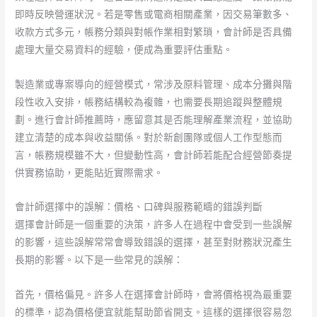
即時反映營運狀況。若是零售或電商相關產業，因交易筆數多、
收款方式多元，帳務分類與對帳作業相對繁瑣，會計師是否具備
處理大量交易資料的經驗，便成為重要評估重點。
製造業或專案導向的經營模式，常涉及原料管理、成本分攤與階
段性收入安排，帳務結構較為複雜，也需要長期追蹤與整體規
劃。進行會計師推薦時，應留意其是否能理解產業流程，並協助
建立清楚的成本與收益關係。對於新創團隊或個人工作型態而
言，帳務規模雖不大，但變動性高，會計師若能配合經營節奏提
供實務協助，更能貼近實際需求。
會計師選擇中的誤解：價格、口碑與服務範疇的錯誤判斷
選擇會計師是一個重要的決策，許多人在過程中會受到一些誤解
的影響，這些誤解常常會導致錯誤的選擇，甚至對財務狀況產生
長期的影響。以下是一些常見的誤解：
首先，價格偏見。許多人在選擇會計師時，會將價格視為最重要
的標準，認為價格便宜就能幫助節省開支。這樣的選擇很容易忽