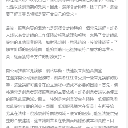
也難以達到預期的效果。因此，選擇會計師時，除了口碑，還需
要了解其專長領域是否符合自己的需求。
最後，服務內容的混淆也是選擇會計師時的一個常見誤解。許多
人誤以為會計師的工作僅限於帳務處理和報稅，忽略了會計師能
提供的其他專業服務，如財務規劃、稅務諮詢、投資建議等。了
解會計師的服務範圍，能夠幫助自己選擇最符合需求的專業人
員，從而獲得全方位的財務支持。
開公司推薦常見誤解：價格驅動、快速設立與過高期望
在選擇開公司推薦服務時，創業者往往會受到一些常見誤解的影
響，這些誤解可能會在設立過程中造成不必要的困擾。首先，價
格通常是創業者選擇服務商的主要依據。許多創業者誤以為便宜
的服務能幫助減少開支，特別是當創業資金有限時，低價服務看
似能提供立即的利益。然而，低價服務通常在質量上有所妥協，
尤其在法律、稅務規劃等關鍵領域。便宜的服務可能無法提供完
整的合規建議，這會讓創業者在後期面臨隱形成本和風險。因
此，創業者應該關注服務的專業性與全面性，而不是單純依賴價