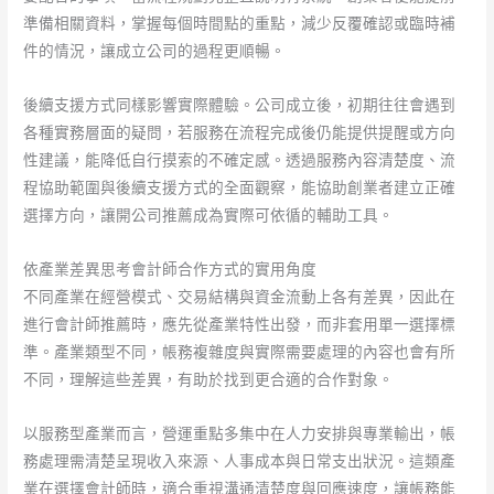
比
準備相關資料，掌握每個時間點的重點，減少反覆確認或臨時補
較！
件的情況，讓成立公司的過程更順暢。
後續支援方式同樣影響實際體驗。公司成立後，初期往往會遇到
各種實務層面的疑問，若服務在流程完成後仍能提供提醒或方向
性建議，能降低自行摸索的不確定感。透過服務內容清楚度、流
程協助範圍與後續支援方式的全面觀察，能協助創業者建立正確
選擇方向，讓開公司推薦成為實際可依循的輔助工具。
依產業差異思考會計師合作方式的實用角度
不同產業在經營模式、交易結構與資金流動上各有差異，因此在
進行會計師推薦時，應先從產業特性出發，而非套用單一選擇標
準。產業類型不同，帳務複雜度與實際需要處理的內容也會有所
不同，理解這些差異，有助於找到更合適的合作對象。
以服務型產業而言，營運重點多集中在人力安排與專業輸出，帳
務處理需清楚呈現收入來源、人事成本與日常支出狀況。這類產
業在選擇會計師時，適合重視溝通清楚度與回應速度，讓帳務能