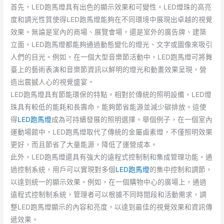
首先，LED跑馬燈具有出色的顯示效果和可變性。LED燈珠的高亮
度和調光性質使得LED跑馬燈能夠在不同環境中展現出卓越的視覺
效果。無論是室內的商場、展覽會場，還是室外的廣告牌、建築
立面，LED跑馬燈都能夠通過動態變化的燈光、文字或圖像來吸引
人們的目光。例如，在一個大型音樂節活動中，LED跑馬燈可將舞
臺上的藝術表演和音樂節資訊以鮮明的燈光和動畫效果呈現，營
造出震撼人心的視覺盛宴。
LED跑馬燈具有節能環保的特點。相對於傳統的照明設備，LED燈
珠具有較低的能耗和長壽命，能夠節省能源並減少碳排放。這使
得
LED跑馬燈
成為可持續發展的照明選擇。舉個例子，在一個室內
運動場館中，LED跑馬燈取代了傳統的金屬鹵素燈，不僅照明效果
更好，而且節省了大量能源，降低了運營成本。
此外，LED跑馬燈還具有強大的遠程式控制制和集成管理功能。通
過控制系統，用戶可以實現對多個
LED跑馬燈
的集中控制和調節，
以達到統一的顯示效果。例如，在一個購物中心的廣場上，通過
遠程式控制制系統，管理者可以根據不同時間段和活動需求，調
整LED跑馬燈顯示的內容和亮度，以達到最佳的視覺效果和資訊傳
遞效果。