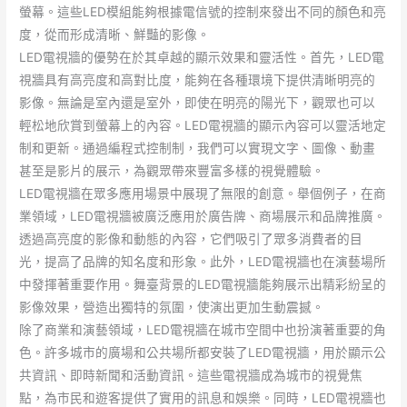
螢幕。這些LED模組能夠根據電信號的控制來發出不同的顏色和亮
度，從而形成清晰、鮮豔的影像。
LED電視牆的優勢在於其卓越的顯示效果和靈活性。首先，LED電
視牆具有高亮度和高對比度，能夠在各種環境下提供清晰明亮的
影像。無論是室內還是室外，即使在明亮的陽光下，觀眾也可以
輕松地欣賞到螢幕上的內容。LED電視牆的顯示內容可以靈活地定
制和更新。通過編程式控制制，我們可以實現文字、圖像、動畫
甚至是影片的展示，為觀眾帶來豐富多樣的視覺體驗。
LED電視牆在眾多應用場景中展現了無限的創意。舉個例子，在商
業領域，LED電視牆被廣泛應用於廣告牌、商場展示和品牌推廣。
透過高亮度的影像和動態的內容，它們吸引了眾多消費者的目
光，提高了品牌的知名度和形象。此外，LED電視牆也在演藝場所
中發揮著重要作用。舞臺背景的LED電視牆能夠展示出精彩紛呈的
影像效果，營造出獨特的氛圍，使演出更加生動震撼。
除了商業和演藝領域，LED電視牆在城市空間中也扮演著重要的角
色。許多城市的廣場和公共場所都安裝了LED電視牆，用於顯示公
共資訊、即時新聞和活動資訊。這些電視牆成為城市的視覺焦
點，為市民和遊客提供了實用的訊息和娛樂。同時，LED電視牆也