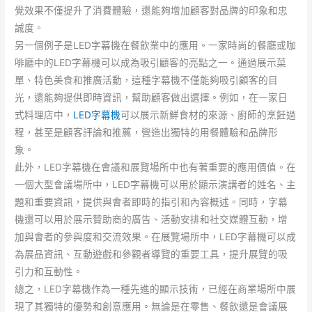
覺效果不僅提升了消費體驗，還能夠增加顧客對品牌的印象和忠
誠度。
另一個例子是LED字幕機在餐飲業中的應用。一家時尚的餐廳或咖
啡廳中的LED字幕機可以成為吸引顧客的亮點之一。通過展示菜
單、特色美食和推廣活動，這種字幕機不僅能夠吸引顧客的目
光，還能夠提供即時資訊，幫助顧客做出選擇。例如，在一家日
式料理店中，
LED字幕機
可以展示新鮮食材的來源、廚師的烹飪過
程，甚至是顧客評論和推薦，營造出獨特的用餐體驗和品牌形
象。
此外，LED字幕機在會議和展覽場所中也有著重要的應用價值。在
一個大型會議場所中，LED字幕機可以用於顯示演講者的姓名、主
題和重要資訊，提供與會者即時的指引和內容概述。同時，字幕
機還可以用於展示贊助商的廣告、活動安排和社交媒體互動，增
加與會者的參與度和交流效果。在展覽場所中，LED字幕機可以成
為展品資訊、互動遊戲和參觀者導覽的重要工具，提升展覽的吸
引力和互動性。
總之，LED字幕機作為一種先進的顯示技術，已經在商業場所中展
現了其獨特的優勢和創意應用。無論是在零售、餐飲還是會議展