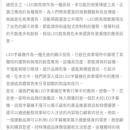
總而言之，LED跑馬燈作為一種高效、多功能的視覺傳遞工具，正
廣泛應用於各種場所，為人們帶來豐富的視覺體驗和信息傳遞。
無論是在商業廣告、活動場館還是公共場所，LED跑馬燈都展現出
了出色的顯示效果、節能環保和遠程式控制制的優勢。隨著科技
的不斷進步和創新，相信LED跑馬燈在未來還將有更廣闊的應用前
景。
LED字幕機作為一種先進的顯示技術，已經在商業場所中展現了其
獨特的優勢和無限的創意應用。這種高亮度、節能環保的設備，
不僅能夠吸引眼球，提升品牌形象，還能夠傳遞資訊、引起共
鳴。在本文中，我們將深入探討LED字幕機在商業場所中的應用，
並通過具體案例來分享相關的知識和技巧。
首先，讓我們看看LED字幕機在零售行業中的應用。想像一下，您
走進一家時尚品牌的旗艦店，映入眼簾的是一個巨大的LED字幕
機。這個字幕機不僅可以展示最新的產品推廣資訊和特價優惠，
還可以通過動態效果和引人注目的內容吸引顧客的目光。例如，
一個運動品牌可以利用LED字幕機來展示運動健身的場景，激發顧
客的購買慾望，同時傳遞品牌價值觀和生活態度。這種獨特的視