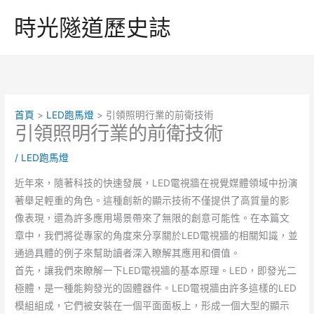
跳
時光隧道歷史誌
至
主
要
內
容
首頁
LED跑馬燈
引領照明行業的前衛技術
引領照明行業的前衛技術
/
LED跑馬燈
近年來，隨著科技的快速發展，LED電視牆在視覺媒體領域中扮演
著舉足輕重的角色。這種創新的顯示技術不僅提供了高質量的影
像表現，還為許多應用場景帶來了無限的創意可能性。在本篇文
章中，我們將從專家的角度來分享關於LED電視牆的相關知識，並
通過具體的例子來幫助讀者深入瞭解其應用和價值。
首先，讓我們來瞭解一下LED電視牆的基本原理。LED，即發光二
極體，是一種能夠發光的固體器件。LED電視牆由許多這樣的LED
模組組成，它們被安裝在一個平面面板上，形成一個大型的顯示