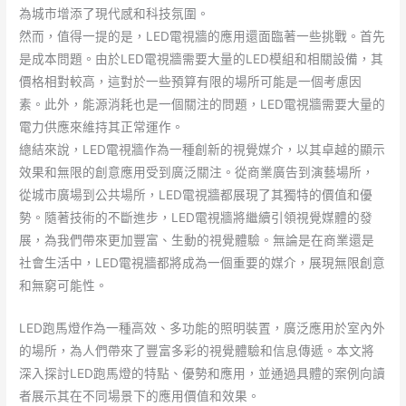
為城市增添了現代感和科技氛圍。
然而，值得一提的是，LED電視牆的應用還面臨著一些挑戰。首先
是成本問題。由於LED電視牆需要大量的LED模組和相關設備，其
價格相對較高，這對於一些預算有限的場所可能是一個考慮因
素。此外，能源消耗也是一個關注的問題，LED電視牆需要大量的
電力供應來維持其正常運作。
總結來說，LED電視牆作為一種創新的視覺媒介，以其卓越的顯示
效果和無限的創意應用受到廣泛關注。從商業廣告到演藝場所，
從城市廣場到公共場所，LED電視牆都展現了其獨特的價值和優
勢。隨著技術的不斷進步，LED電視牆將繼續引領視覺媒體的發
展，為我們帶來更加豐富、生動的視覺體驗。無論是在商業還是
社會生活中，LED電視牆都將成為一個重要的媒介，展現無限創意
和無窮可能性。
LED跑馬燈作為一種高效、多功能的照明裝置，廣泛應用於室內外
的場所，為人們帶來了豐富多彩的視覺體驗和信息傳遞。本文將
深入探討LED跑馬燈的特點、優勢和應用，並通過具體的案例向讀
者展示其在不同場景下的應用價值和效果。