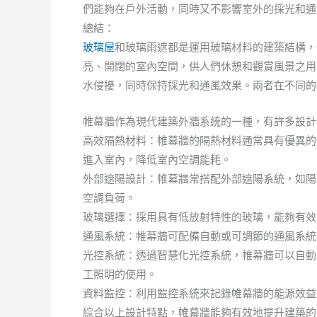
們能夠在戶外活動，同時又不影響室外的採光和通
總結：
玻璃屋
和玻璃雨遮都是運用玻璃材料的建築結構，
亮、開闊的室內空間，供人們休憩和觀賞風景之用
水侵擾，同時保持採光和通風效果。兩者在不同的
帷幕牆作為現代建築外牆系統的一種，有許多設計
高效隔熱材料：帷幕牆的隔熱材料通常具有優異的
進入室內，降低室內空調能耗。
外部遮陽設計：帷幕牆常搭配外部遮陽系統，如陽
空調負荷。
玻璃選擇：採用具有低放射特性的玻璃，能夠有效
通風系統：帷幕牆可配備自動或可調節的通風系統
光控系統：透過智慧化光控系統，帷幕牆可以自動
工照明的使用。
資料監控：利用監控系統來記錄帷幕牆的能源效益
綜合以上設計特點，帷幕牆能夠有效地提升建築的