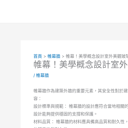
跳
至
主
要
內
容
首頁
帷幕牆
帷幕！美學概念設計室外美觀玻
帷幕！美學概念設計室外
/
帷幕牆
帷幕牆作為建築外牆的重要元素，其安全性對於建
容：
設計標準與規範： 帷幕牆的設計應符合當地相關
設計能夠提供穩固的支撐和保護。
材料品質： 帷幕牆的材料應具備高品質和耐久性