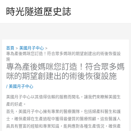
跳
時光隧道歷史誌
至
主
要
內
容
首頁
美國月子中心
專為產後媽咪您訂造！符合眾多媽咪的期望創建出的術後恢復設
施
專為產後媽咪您訂造！符合眾多媽
咪的期望創建出的術後恢復設施
/
美國月子中心
美國月子中心以其值得信賴的服務而聞名，讓我們來瞭解美國生
產的好處。
首先，美國月子中心擁有專業的醫療團隊，包括婦產科醫生和護
士，確保產婦在生產過程中獲得最優質的醫療照顧。這些醫護人
員具有豐富的經驗和專業知識，能夠應對各種生產情況，確保產