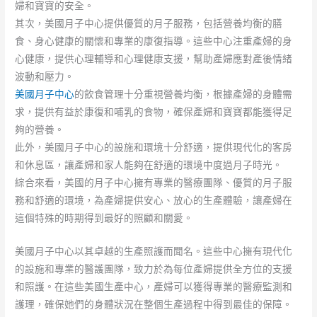
婦和寶寶的安全。
其次，美國月子中心提供優質的月子服務，包括營養均衡的膳
食、身心健康的關懷和專業的康復指導。這些中心注重產婦的身
心健康，提供心理輔導和心理健康支援，幫助產婦應對產後情緒
波動和壓力。
美國月子中心
的飲食管理十分重視營養均衡，根據產婦的身體需
求，提供有益於康復和哺乳的食物，確保產婦和寶寶都能獲得足
夠的營養。
此外，美國月子中心的設施和環境十分舒適，提供現代化的客房
和休息區，讓產婦和家人能夠在舒適的環境中度過月子時光。
綜合來看，美國的月子中心擁有專業的醫療團隊、優質的月子服
務和舒適的環境，為產婦提供安心、放心的生產體驗，讓產婦在
這個特殊的時期得到最好的照顧和關愛。
美國月子中心以其卓越的生產照護而聞名。這些中心擁有現代化
的設施和專業的醫護團隊，致力於為每位產婦提供全方位的支援
和照護。在這些美國生產中心，產婦可以獲得專業的醫療監測和
護理，確保她們的身體狀況在整個生產過程中得到最佳的保障。