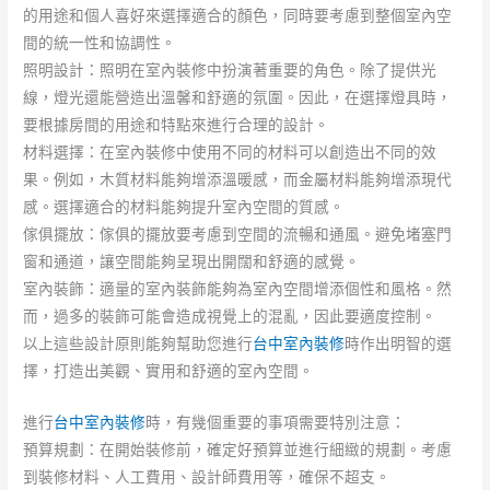
的用途和個人喜好來選擇適合的顏色，同時要考慮到整個室內空
間的統一性和協調性。
照明設計：照明在室內裝修中扮演著重要的角色。除了提供光
線，燈光還能營造出溫馨和舒適的氛圍。因此，在選擇燈具時，
要根據房間的用途和特點來進行合理的設計。
材料選擇：在室內裝修中使用不同的材料可以創造出不同的效
果。例如，木質材料能夠增添溫暖感，而金屬材料能夠增添現代
感。選擇適合的材料能夠提升室內空間的質感。
傢俱擺放：傢俱的擺放要考慮到空間的流暢和通風。避免堵塞門
窗和通道，讓空間能夠呈現出開闊和舒適的感覺。
室內裝飾：適量的室內裝飾能夠為室內空間增添個性和風格。然
而，過多的裝飾可能會造成視覺上的混亂，因此要適度控制。
以上這些設計原則能夠幫助您進行
台中室內裝修
時作出明智的選
擇，打造出美觀、實用和舒適的室內空間。
進行
台中室內裝修
時，有幾個重要的事項需要特別注意：
預算規劃：在開始裝修前，確定好預算並進行細緻的規劃。考慮
到裝修材料、人工費用、設計師費用等，確保不超支。