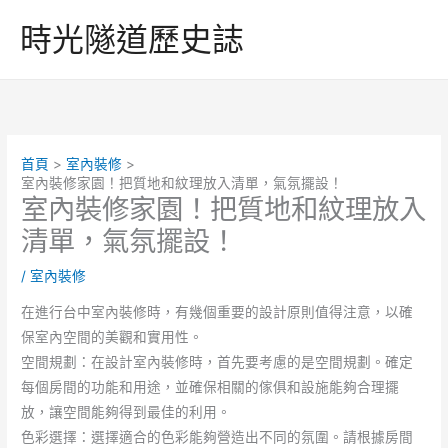
跳
時光隧道歷史誌
至
主
要
內
容
首頁
室內裝修
室內裝修家園！把質地和紋理放入清單，氣氛擺設！
室內裝修家園！把質地和紋理放入
清單，氣氛擺設！
/
室內裝修
在進行台中室內裝修時，有幾個重要的設計原則值得注意，以確
保室內空間的美觀和實用性。
空間規劃：在設計室內裝修時，首先要考慮的是空間規劃。確定
每個房間的功能和用途，並確保相關的傢俱和設施能夠合理擺
放，讓空間能夠得到最佳的利用。
色彩選擇：選擇適合的色彩能夠營造出不同的氛圍。請根據房間