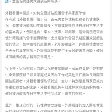
請
，並確保照護需求得到及時解決。
外籍看護申請前，如何全面評估照護需求與家庭準備
在考慮【外籍看護申請】前，首先需要評估被照顧者的健康狀
況。如果被照顧者因年齡增長、疾病或傷後無法自理日常生活中
的基本需求，例如進食、穿衣、洗澡、如廁等，這些情況通常會
使外籍看護的需求變得明確。尤其是對於需要長期照護或醫療監
控的情況，如中風後的康復期、老年癡呆症等，這些病情會需要
全天候的專業照護。外籍看護能夠提供全天候的專業照顧，確保
被照顧者的需求得到妥善滿足。
接下來，家庭照顧人力的狀況也非常關鍵。家庭成員是否能夠提
供全天候照顧？如果家庭成員因為工作或其他責任無法長時間照
顧被照顧者，外籍看護便能填補這一空缺。特別是雙職家庭或有
多重照顧責任的家庭，外籍看護能夠有效減輕家庭成員的負擔，
確保被照顧者在日常生活中得到穩定、專業的照顧。
此外，生活安排的可行性也需要評估。外籍看護的加入將影響家
庭的作息和空間安排，這些變化能否順利融入家庭的日常生活，