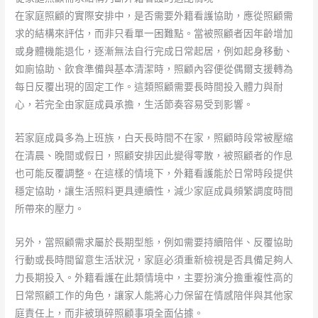
在家庭照顧的實際安排中，是否需要外籍看護協助，應從照顧需
求的結構來評估，而非只看單一困難點。當被照顧者因年齡增加
或身體機能退化，逐漸無法自行完成日常起居，例如起身移動、
如廁協助、飲食準備與基本清潔時，照顧內容便從偶爾支援轉為
每日反覆出現的固定工作。這類照顧需要長時間投入體力與耐
心，若完全由家庭成員承擔，生活節奏容易受到影響。
若家庭成員多為上班族，白天長時間不在家，照顧時段常被壓縮
在清晨、晚間或假日，照顧安排因此變得零散，被照顧者的作息
也可能反覆調整。在這樣的情境下，外籍看護能於日常時段提供
穩定協助，讓生活照料更具連續性，減少家庭成員頻繁調度時間
所帶來的壓力。
另外，當照顧需求屬於長期型態，例如需要持續陪伴、反覆協助
行動或長時間留意生活狀況，家庭必須重新檢視是否具備足夠人
力長期投入。外籍看護在此類情境中，主要扮演分擔重複性高的
日常照顧工作的角色，讓家人能將心力保留在情感陪伴與其他家
庭責任上，而非被瑣碎照顧事項全面佔據。