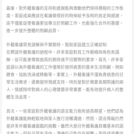
最後，對外籍看護的支持和感謝能夠激勵他們保持積極的工作態
度。家庭成員應該在看護做得好的時候給予及時的肯定與感謝，
這不僅能促使看護更加專注於照顧工作，也能強化合作的基礎，
進一步提升整體的照顧品質。
外籍看護常見誤解與不實期待，幫助家庭建立正確認知
在聘請外籍看護的過程中，許多家庭對其工作範疇與角色有誤
解，這可能會導致過高的期待或不切實際的要求。首先，許多家
庭誤以為外籍看護的工作僅限於提供病患的基本生活照顧，例如
餵食、協助洗澡或移動等。事實上，外籍看護不僅負責病患的日
常生活需求，還需提供情感支持，特別是對於需要長期照護的病
人，情感陪伴對病人的心理健康非常重要，能有效提升病人的整
體生活品質。
其次，一些家庭對外籍看護的語言能力抱有過高期望。他們認為
外籍看護能夠輕鬆地與家人進行流暢溝通，然而，語言障礙仍然
是許多外籍看護面臨的挑戰。雖然大部分外籍看護具備基本的語
言能力，但在日常生活中，溝通仍可能存在困難。家庭成員應該