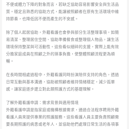
不便或體力下降的對象而言，若缺乏協助容易影響安全與生活品
質。穩定且熟悉的協助方式，能讓被照顧者在原有生活環境中維
持節奏，也降低因不便而產生的不安感。
除了個人起居協助，外籍看護也會參與部分生活整理事項，如簡
易清潔、整理居住空間、協助準備餐食或整理個人物品，讓生活
環境保持整潔與可活動性。這些看似細碎的支援，實際上能有效
分擔家庭成員在照顧之外的瑣事負擔，使整體照顧流程更為順
暢。
在長時間相處過程中，外籍看護同時扮演陪伴支持的角色，透過
日常互動與基本溝通，協助被照顧者維持情緒穩定，減少孤單
感，讓家庭逐步建立對此類照護方式的基礎理解。
了解外籍看護申請：需求背景與適用情境
外籍看護申請是指家庭或機構根據需求，通過合法程序聘用外籍
看護人員來提供專業的照護服務。這些看護人員主要負責照顧需
要長期照護的病患或老年人，並協助他們處理日常生活的各項事