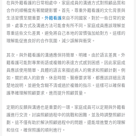
在與外籍看護的日常相處中，家庭成員的溝通方式對照顧品質和
合作的順暢度有著關鍵影響。首先，尊重外籍看護的文化背景與
生活習慣至關重要。
外籍看護
來自不同國家，對於一些日常的安
排、處事方式及溝通方法可能會有所不同。家庭成員應該理解並
尊重這些文化差異，避免將自己本地的習慣強加給對方。這樣的
理解能促進良好的合作氛圍，減少誤解與衝突。
其次，與外籍看護的溝通應保持簡單、明確。由於語言差異，外
籍看護可能對專業術語或複雜的表達方式感到困惑，因此家庭成
員應該使用簡單、具體的語言來描述病人的需求和照顧計劃。例
如，關於病人的飲食、休息時間、醫療要求等，都應該詳細且清
楚地說明，並避免含糊不清或過於複雜的指示。這樣可以確保看
護準確理解照顧要求，進而提升照顧質量。
定期的反饋與溝通也是重要的一環。家庭成員可以定期與外籍看
護進行交流，討論照顧過程中的挑戰和困難，並及時調整照顧計
劃。這不僅有助於解決照顧過程中的問題，還能增進雙方的理解
和信任，確保照護的順利進行。