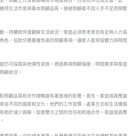
言，照顧工作常被壓縮在早晚或假日，日常陪伴出現空窗。此
維持生活作息與基本照顧品質，使被照顧者不因人手不足而頻繁
動、持續陪伴或觀察生活狀況，家庭必須思考是否有足夠人力長
角色，協助分擔重複性高的照顧事項，讓家人能保留體力與時間
庭仍可採取其他彈性安排。透過檢視照顧強度、時間需求與家庭
照顧狀況。
對照顧品質和合作順暢度有著直接的影響。首先，家庭成員應當
來自不同的國家和文化，他們的工作習慣、處事方式和生活價值
有助於減少誤解，促進雙方之間的信任和和諧合作。家庭成員應
。
重要因素。由於語言差異，外籍看護可能無法完全理解某些專業