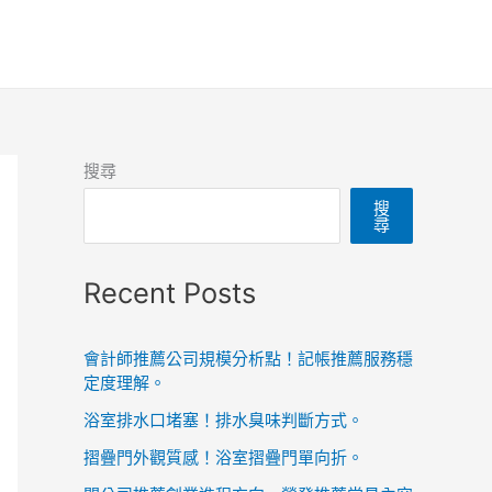
搜尋
搜
尋
Recent Posts
會計師推薦公司規模分析點！記帳推薦服務穩
定度理解。
浴室排水口堵塞！排水臭味判斷方式。
摺疊門外觀質感！浴室摺疊門單向折。