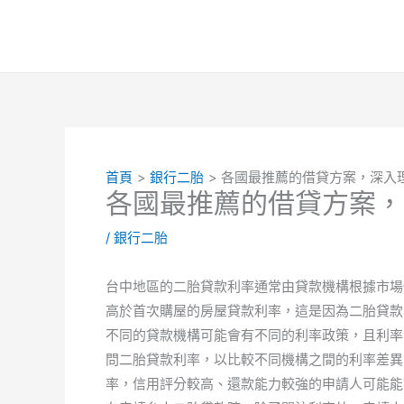
跳
至
主
要
內
容
首頁
銀行二胎
各國最推薦的借貸方案，深入
各國最推薦的借貸方案，
/
銀行二胎
台中地區的二胎貸款利率通常由貸款機構根據市場
高於首次購屋的房屋貸款利率，這是因為二胎貸款
不同的貸款機構可能會有不同的利率政策，且利率
問二胎貸款利率，以比較不同機構之間的利率差異
率，信用評分較高、還款能力較強的申請人可能能