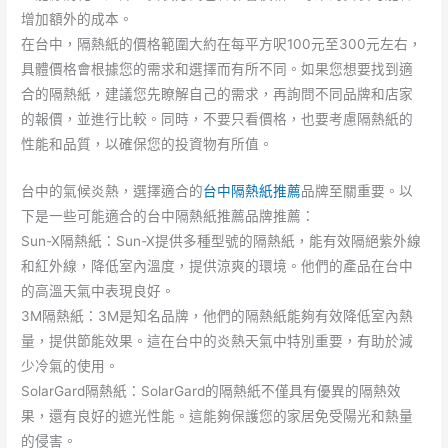
增加額外的成本。
在台中，隔熱紙的價格範圍大約在每平方呎100元至300元左右，
具體價格會根據您的需求和選擇而有所不同。如果您想要找到適
合的隔熱紙，建議您先瞭解自己的需求，再詢問不同品牌和店家
的報價，並進行比較。同時，不要只看價格，也要考慮隔熱紙的
性能和品質，以確保您的投資物有所值。
台中的氣候炎熱，選擇適合的
台中隔熱紙推薦
品牌至關重要。以
下是一些可能適合的台中隔熱紙推薦品牌推薦：
Sun-X隔熱紙：Sun-X提供多種型號的隔熱紙，能有效隔絕紫外線
和紅外線，降低室內溫度，提供涼爽的環境。他們的產品在台中
的高溫天氣中表現良好。
3M隔熱紙：3M是知名品牌，他們的隔熱紙能夠有效降低室內熱
量，提供節能效果。這在台中的炎熱天氣中特別重要，有助於減
少冷氣的使用。
SolarGard隔熱紙：SolarGard的隔熱紙不僅具有優異的隔熱效
果，還有良好的遮光性能。這能夠保護您的家居免受陽光和熱量
的侵害。