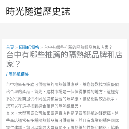
跳
時光隧道歷史誌
至
主
要
內
容
首頁
隔熱紙價格
台中有哪些推薦的隔熱紙品牌和店家？
台中有哪些推薦的隔熱紙品牌和店
家？
/
隔熱紙價格
台中地區有多處可供選擇的隔熱紙供應點，讓您輕鬆找到質優價
格合理的產品。首先，建材市場是一個值得推薦的地方。這裡有
多家供應商提供不同品牌和型號的隔熱紙，價格相對較為競爭，
您可以在這裡找到適合預算的隔熱紙產品。
其次，大型百貨公司和家電專賣店也是購買隔熱紙的好選擇。這
些商店通常有多種隔熱紙品牌可供選擇，並且有專業的銷售團隊
提供建議。您可以詢問店員有關不同隔熱紙的性能和價格，協助