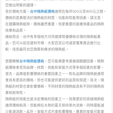
您做出明智的選擇。
至於價格方面，
台中隔熱紙價格
通常在每坪500元至800元之間。
價格的差異取決於隔熱紙的材質、功能和性能等因素。請注意，
在選購隔熱紙時，價格雖然重要，但更重要的是確保產品的隔熱
效果和品質。
總結而言，台中有多個地方可供選擇質優價格合理的隔熱紙產
品。您可以前往建材市場、大型百貨公司或家電專賣店進行比
較，找到最符合您預算和需求的隔熱紙。
想要瞭解
台中隔熱紙價格
，您可能需要考慮幾個關鍵因素。隔熱
紙價格會受到品牌、材質、效能和安裝方式等多個因素的影響。
首先，品牌是影響價格的重要因素之一。知名品牌的隔熱紙通常
會具有更高的價格，但也可能提供更好的品質和保證。其次，隔
熱紙的材質也會影響價格，不同材質的隔熱紙具有不同的隔熱效
果和耐用性。
隔熱紙的效能也是決定價格的因素之一。效果更好的高級隔熱紙
通常價格較高，但能夠在炎熱的夏天保持車內涼爽，同時還能減
少能源消耗。此外，安裝方式也會影響價格，專業的安裝可能會