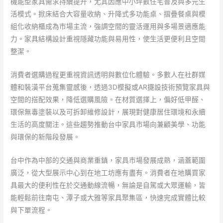
機能型家具需求持續提升，尤其因應中小坪數住宅普及與多元生
活模式。掀床結合大容量收納、升降式多功能桌、摺疊餐桌與模
組化收納櫃成為市場主流，強調空間的靈活運用與多場景適應能
力。家具結構設計重視隱藏功能與易用性，使生活更便利且空間
整潔。
消費者選購過程更重視資訊透明與數位化體驗。多數人在社群媒
體和裝潢平台蒐集靈感後，透過3D模擬或AR擺設技術預覽家具與
空間的搭配效果，降低選購風險。在材質選擇上，偏好低甲醛、
環保無毒塗裝以及可拆卸維修設計，展現對健康居住環境和永續
生活的高度關注。這些趨勢推動台中家具市場向兼顧美學、功能
與環保的新階段發展。
台中作為中部的交通與商業重鎮，家具市場發展成熟，涵蓋範圍
廣泛，從大型展示中心到在地工坊應有盡有。消費者在地購買家
具最大的便利性在於交通動線流暢，無論是自駕或大眾運輸，皆
能輕鬆前往南屯、潭子或大雅等家具聚集區，快速完成實體比較
與下單流程。