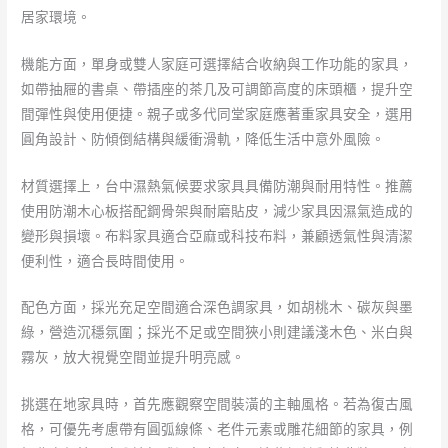
居家環境。
機能方面，單身或雙人家庭可選擇結合收納與工作功能的家具，
如帶抽屜的書桌、帶插座的茶几及可調節高度的床頭櫃，提升空
間彈性與使用便捷。親子或多代同堂家庭應著重家具安全，選用
圓角設計、防傾倒結構與緩衝滑軌，降低生活中意外風險。
材質選擇上，台中濕熱氣候要求家具具備防潮與耐用特性。推薦
使用防潮木心板搭配鋼骨架與耐磨貼皮，減少家具因濕氣造成的
變形與損壞。布料家具適合亞麻或科技布料，兼顧透氣性與清潔
便利性，適合長時間使用。
配色方面，採光充足空間適合深色調家具，如胡桃木、碳灰與墨
綠，營造沉穩氛圍；採光不足或空間狹小則建議淺木色、米白與
霧灰，放大視覺空間並提升明亮感。
挑選在地家具時，首先應觀察空間裝潢的主軸風格。若為復古風
格，可優先考慮帶有圓弧線條、老件元素或雕花細節的家具，例