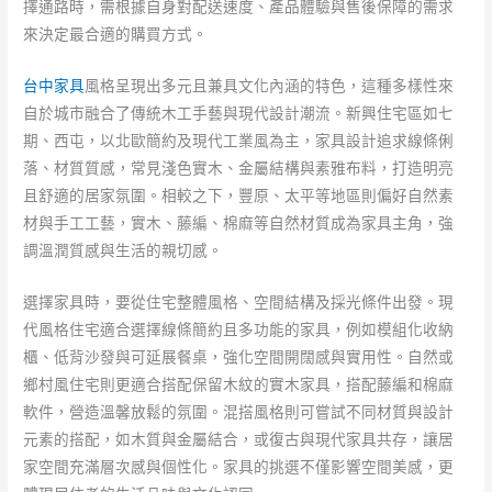
擇通路時，需根據自身對配送速度、產品體驗與售後保障的需求
來決定最合適的購買方式。
台中家具
風格呈現出多元且兼具文化內涵的特色，這種多樣性來
自於城市融合了傳統木工手藝與現代設計潮流。新興住宅區如七
期、西屯，以北歐簡約及現代工業風為主，家具設計追求線條俐
落、材質質感，常見淺色實木、金屬結構與素雅布料，打造明亮
且舒適的居家氛圍。相較之下，豐原、太平等地區則偏好自然素
材與手工工藝，實木、藤編、棉麻等自然材質成為家具主角，強
調溫潤質感與生活的親切感。
選擇家具時，要從住宅整體風格、空間結構及採光條件出發。現
代風格住宅適合選擇線條簡約且多功能的家具，例如模組化收納
櫃、低背沙發與可延展餐桌，強化空間開闊感與實用性。自然或
鄉村風住宅則更適合搭配保留木紋的實木家具，搭配藤編和棉麻
軟件，營造溫馨放鬆的氛圍。混搭風格則可嘗試不同材質與設計
元素的搭配，如木質與金屬結合，或復古與現代家具共存，讓居
家空間充滿層次感與個性化。家具的挑選不僅影響空間美感，更