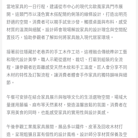
當地家具的一日行程，建議從市中心的現代北歐風家具門市展
開。這類門市以淺色實木搭配簡約俐落的線條設計，打造出明亮
舒適的空間。消費者可以親手試坐沙發，觸摸桌面與布料，感受
材質的溫潤與細膩。設計師會現場解說家具的設計理念與空間配
置技巧，協助參觀者了解如何將家具融入現代居家環境。
接著前往隱藏於老巷弄的手工木作工坊，這裡融合傳統榫卯工藝
和現代設計美學。職人示範從選材、裁切、打磨到組裝的全流
程，讓參觀者近距離感受天然木紋和手工溫度。匠人會分享不同
木材的特性及訂製流程，讓消費者體會手作家具的獨特韻味與細
節。
午餐可安排在結合家具展示與咖啡文化的生活選物空間，場域大
量運用藤編、麻布等天然素材，營造溫馨放鬆的氛圍。消費者在
享用美食的同時，也能感受家具的實用性與設計美感。
午後參觀工業風家具展間，展品多以鐵件、皮革及回收木材打
造，呈現粗獷且富有個性的設計風格。設計師分享材質保養及空