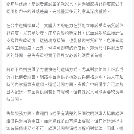
間布局建議，參觀者能試坐多款家具，透過觸感與舒適度感受不
同風格帶來的質感差異，完成豐富多元的家具深度體驗。
在台中選購家具時，實體店面的魅力在於能立即感受產品質感與
舒適度，尤其是沙發、床墊與餐椅等家具，試坐試躺能直接評估
支撐性與軟硬度。透過親身接觸，也能發現材質細節、色澤呈現
與做工精緻度。此外，現場可即時詢問店員、釐清尺寸與擺放空
間的疑問，是許多重視實用性與安心感的消費者首選。
網路下單則提供了方便快速的選購方式，尤其對於忙碌上班族或
偏好比價者而言，網路平台提供多樣款式與價格透明，讓人在短
時間內掌握眾多選項。運送時間方面，多數台中網購平台可於數
日內配送，甚至提供組裝到府服務，但特殊家具可能需要較長等
待時間。
售後服務方面，實體門市通常有清楚的保固說明與專人協助處理
維修與退換貨事宜，而網購雖多設有線上客服，但在運送過程中
如有損傷或尺寸不符，處理時間與溝通流程相對繁瑣。因此，選