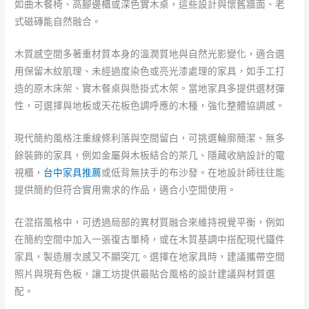
如曲木餐椅、高腳邊櫃或深色實木桌，這些設計與懷舊牆面、老
式磁磚能自然融合。
木質感空間多著重材質本身的溫潤質地與自然光影變化，適合選
用保留木紋肌理、未經過度染色或亮光漆處理的家具，如手工打
造的原木床架、實木餐桌與懸掛式木架。當地家具多提供選材彈
性，可選擇與地板或天花板色調呼應的木種，強化整體協調感。
現代簡約風格注重線條利落與空間留白，可挑選輪廓簡潔、無多
餘裝飾的家具，例如金屬與木板結合的茶几、隱藏收納設計的電
視櫃，
台中家具推薦
或低背無扶手的布沙發。在地設計師往往能
提供簡約但符合實用需求的作品，適合小空間使用。
在混搭風格中，可透過局部的異材質融合來維持視覺平衡，例如
在簡約空間中加入一張復古單椅，或在木質基調中搭配現代鐵件
家具，製造層次感又不顯突兀。選擇在地家具時，建議攜帶空間
照片與現有色板，讓工坊提供最貼合風格的設計建議與材質選
配。