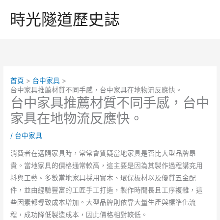
跳
時光隧道歷史誌
至
主
要
內
容
首頁
台中家具
台中家具推薦材質不同手感，台中家具在地物流反應快。
台中家具推薦材質不同手感，台中
家具在地物流反應快。
/
台中家具
消費者在選購家具時，常常會質疑當地家具是否比大型品牌昂
貴。當地家具的價格通常較高，這主要是因為其製作過程講究用
料與工藝。多數當地家具採用實木、環保板材以及優質五金配
件，並由經驗豐富的工匠手工打造，製作時間長且工序複雜，這
些因素都導致成本增加。大型品牌則依靠大量生產與標準化流
程，成功降低製造成本，因此價格相對較低。