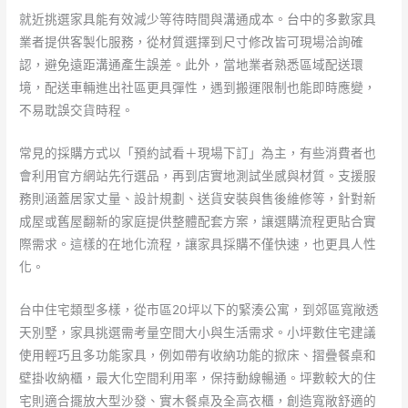
就近挑選家具能有效減少等待時間與溝通成本。台中的多數家具
業者提供客製化服務，從材質選擇到尺寸修改皆可現場洽詢確
認，避免遠距溝通產生誤差。此外，當地業者熟悉區域配送環
境，配送車輛進出社區更具彈性，遇到搬運限制也能即時應變，
不易耽誤交貨時程。
常見的採購方式以「預約試看＋現場下訂」為主，有些消費者也
會利用官方網站先行選品，再到店實地測試坐感與材質。支援服
務則涵蓋居家丈量、設計規劃、送貨安裝與售後維修等，針對新
成屋或舊屋翻新的家庭提供整體配套方案，讓選購流程更貼合實
際需求。這樣的在地化流程，讓家具採購不僅快速，也更具人性
化。
台中住宅類型多樣，從市區20坪以下的緊湊公寓，到郊區寬敞透
天別墅，家具挑選需考量空間大小與生活需求。小坪數住宅建議
使用輕巧且多功能家具，例如帶有收納功能的掀床、摺疊餐桌和
壁掛收納櫃，最大化空間利用率，保持動線暢通。坪數較大的住
宅則適合擺放大型沙發、實木餐桌及全高衣櫃，創造寬敞舒適的