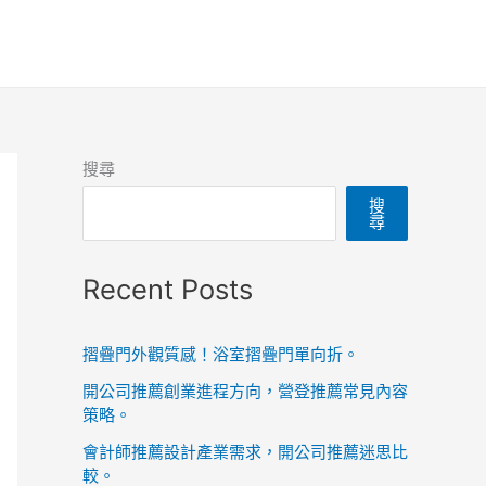
搜尋
搜
尋
Recent Posts
摺疊門外觀質感！浴室摺疊門單向折。
開公司推薦創業進程方向，營登推薦常見內容
策略。
會計師推薦設計產業需求，開公司推薦迷思比
較。