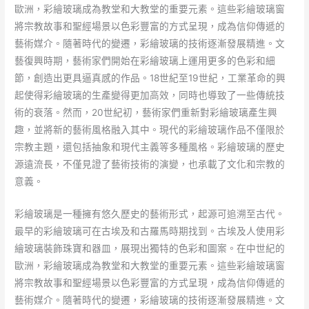
歐洲，彩繪玻璃成為教堂和大教堂的重要元素。這些彩繪玻璃窗
將宗教故事和聖經場景以色彩豐富的方式呈現，成為信仰傳遞的
藝術媒介。隨著時代的變遷，彩繪玻璃的技術逐漸發展精進。文
藝復興時期，藝術家們開始在彩繪玻璃上運用更多的色彩和細
節，創造出更具逼真感的作品。18世紀至19世紀，工業革命的興
起使得彩繪玻璃的生產變得更加高效，同時也導致了一些傳統技
術的衰落。然而，20世紀初，藝術家們重新對彩繪玻璃產生興
趣，並將新的藝術風格融入其中。現代的彩繪玻璃作品不僅限於
宗教主題，還包括抽象和現代主義等多種風格。彩繪玻璃的歷史
源遠流長，不僅見證了藝術技術的演變，也承載了文化和宗教的
意義。
彩繪玻璃是一種擁有悠久歷史的藝術形式，起源可追溯至古代。
最早的彩繪玻璃可在古埃及和古羅馬時期找到。古埃及人使用彩
繪玻璃裝飾珠寶和器皿，展現出獨特的色彩和圖案。在中世紀的
歐洲，彩繪玻璃成為教堂和大教堂的重要元素。這些彩繪玻璃窗
將宗教故事和聖經場景以色彩豐富的方式呈現，成為信仰傳遞的
藝術媒介。隨著時代的變遷，彩繪玻璃的技術逐漸發展精進。文