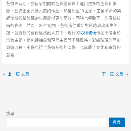
藝復興時期，藝術家們開始在彩繪玻璃上運用更多的色彩和細
節，創造出更具逼真感的作品。18世紀至19世紀，工業革命的興
起使得彩繪玻璃的生產變得更加高效，同時也導致了一些傳統技
術的衰落。然而，20世紀初，藝術家們重新對彩繪玻璃產生興
趣，並將新的藝術風格融入其中。現代的
彩繪玻璃
作品不僅限於
宗教主題，還包括抽象和現代主義等多種風格。彩繪玻璃的歷史
源遠流長，不僅見證了藝術技術的演變，也承載了文化和宗教的
意義。
←
上一篇 文章
下一篇 文章
→
搜尋
搜尋