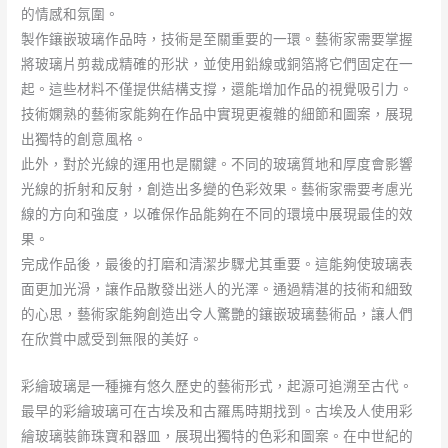
的情感和氛圍。
製作鑲嵌玻璃作品時，技術是至關重要的一環。藝術家需要掌握
將玻璃片剪裁成精確的形狀，並使用鉛線或銅箔將它們固定在一
起。這些材料不僅提供結構支撐，還能增加作品的視覺吸引力。
技術嫻熟的藝術家能夠在作品中實現更複雜的細節和圖案，展現
出獨特的創意風格。
此外，對於光線的運用也是關鍵。不同的玻璃質地和厚度會影響
光線的折射和反射，創造出多變的色彩效果。藝術家需要考慮光
線的方向和強度，以確保作品能夠在不同的環境中展現最佳的效
果。
完成作品後，最後的打磨和清潔步驟尤其重要。這能夠使玻璃表
面更加光滑，讓作品散發出迷人的光澤。通過精湛的技術和細致
的心思，藝術家能夠創造出令人驚艷的鑲嵌玻璃藝術品，讓人們
在欣賞中感受到無限的美好。
彩繪玻璃是一種擁有悠久歷史的藝術形式，起源可追溯至古代。
最早的彩繪玻璃可在古埃及和古羅馬時期找到。古埃及人使用彩
繪玻璃裝飾珠寶和器皿，展現出獨特的色彩和圖案。在中世紀的