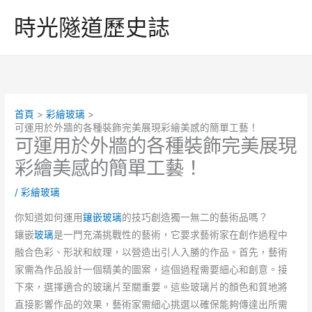
跳
時光隧道歷史誌
至
主
要
內
容
首頁
彩繪玻璃
可運用於外牆的各種裝飾完美展現彩繪美感的簡單工藝！
可運用於外牆的各種裝飾完美展現
彩繪美感的簡單工藝！
/
彩繪玻璃
你知道如何運用
鑲嵌玻璃
的技巧創造獨一無二的藝術品嗎？
鑲嵌
玻璃
是一門充滿挑戰性的藝術，它要求藝術家在創作過程中
融合色彩、形狀和紋理，以營造出引人入勝的作品。首先，藝術
家需為作品設計一個精美的圖案，這個過程需要細心和創意。接
下來，選擇適合的玻璃片至關重要。這些玻璃片的顏色和質地將
直接影響作品的效果，藝術家需細心挑選以確保能夠傳達出所需