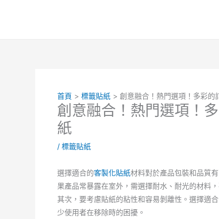
跳
至
主
要
內
容
首頁
標籤貼紙
創意融合！熱門選項！多彩的
創意融合！熱門選項！多
紙
/
標籤貼紙
選擇適合的
客製化貼紙
材料對於產品包裝和品質有
果產品常暴露在室外，需選擇耐水、耐光的材料，
其次，要考慮貼紙的粘性和容易剝離性。選擇適合
少使用者在移除時的困擾。