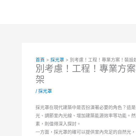
跳
至
主
要
內
容
首頁
採光罩
別考慮！工程！專業方案！裝設
別考慮！工程！專業方案
架
/
採光罩
採光罩在現代建築中是否扮演著必要的角色？這是
光、調節室內光線、增加建築能源效率等功能。然
素，則值得深入探討。
一方面，採光罩的確可以提供室內充足的自然光，