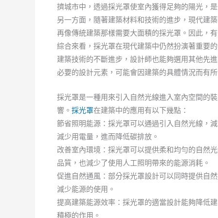
擠城市中，透過採光罩使室內獲得足夠的陽光，是
另一方面，隨著建築材料和技術的進步，現代建築
再像傳統建築那樣需要大面積的採光罩。因此，有
綜合來看，採光罩在現代建築中仍然扮演著重要的
建築技術的不斷進步，設計師也能夠選用其他先進
必要的設計元素，可能會因建築的具體情況而有所
採光罩是一種用來引入自然光線進入室內空間的裝
響。
採光罩
在建築中的應用有以下幾點：
節省照明能源：採光罩可以通過引入自然光線，減
減少用電量，進而降低碳排放。
改善室內環境：採光罩可以提供柔和均勻的自然光
品質，也減少了使用人工照明帶來的能源消耗。
促進自然通風：部分採光罩設計可以同時提供自然
減少能源的使用。
提高建築能源效率：採光罩的適當設計能夠降低建
積極的作用。