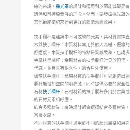
總的來說，
採光罩
的設計和運用對於節能減碳是有
環保和可持續發展的理念。然而，要發揮採光罩的
其他節能措施來達到更好的節能減碳效果。
扶手欄杆是建築中不可或缺的元素，其材質選擇直
木質扶手欄杆：木質材料常用於融入溫暖、優雅的
舒適感。木質扶手欄杆的特點是質感柔和、色調多
金屬扶手欄杆：金屬材質的扶手欄杆常見於現代、
代感，並且具有耐久性，適合戶外使用。
玻璃扶手欄杆：玻璃材質的扶手欄杆可以創造出透
欄杆能增加空間的明亮感，同時提供必要的安全性
石材
扶手欄杆
：石材材質的扶手欄杆多用於古典或
的石材元素相呼應。
結合多種材質：有時設計師會選擇結合多種材質，
富層次感。
不同材質的扶手欄杆適用於不同的建築風格和用途