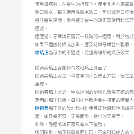
使用鎮痛藥：在醫生的指導下，使用非處方鎮痛藥
漱口鹽水：每天使用溫鹽水漱口，可以減輕口腔潰
遵守醫生建議：嚴格遵守醫生的矯正器使用和護理
適感。
適應期：牙齒矯正需要一段時間來適應，對於初期
如果不適感持續或加重，應及時與牙齒醫生聯繫，
齒矯正
過程中的不適感，並獲得理想的矯正效果。
隱適美矯正器如何有效地矯正牙齒？
隱適美矯正器是一種常見的牙齒矯正方式，但它是
原理。
隱適美矯正器是一種以透明的塑膠托盤為基礎的矯
定制的矯正托盤。每個托盤都需要在特定的時間內
隱適美
矯正器的設計和材料使其能夠溫和地施加適
題，如牙齒不齊、牙齒間隙、錯位的牙齒等。
此外，隱適美矯正器具有以下優勢：
透明隱形：矯正托盤透明無形，不會引起他人的注