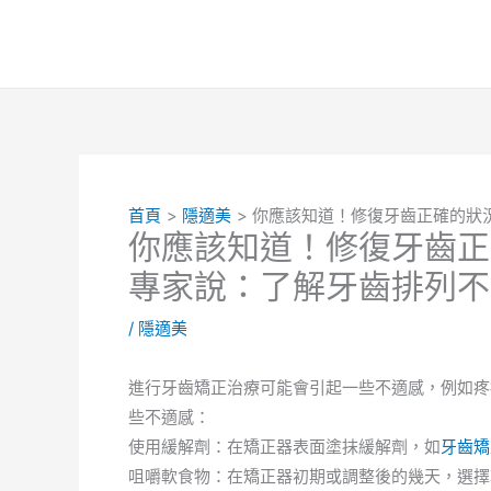
跳
至
主
要
內
容
首頁
隱適美
你應該知道！修復牙齒正確的狀
你應該知道！修復牙齒正
專家說：了解牙齒排列不
/
隱適美
進行牙齒矯正治療可能會引起一些不適感，例如疼
些不適感：
使用緩解劑：在矯正器表面塗抹緩解劑，如
牙齒矯
咀嚼軟食物：在矯正器初期或調整後的幾天，選擇