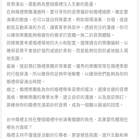
音樂演出，還能夠為整個婚禮注入生動的能量。
在與婚禮樂團溝通時，要分享你的音樂偏好和婚禮細節。確定要
演奏的歌曲，也可以提出特殊要求，例如現場演奏、合唱，或是
創造互動表演的方式，讓賓客參與其中。透過充分的溝通，你可
以確保樂團能夠根據你的需求打造獨一無二的音樂體驗。
同樣需要考慮婚禮場地的大小和配置。選擇適合的樂團編制，以
確保音樂不會過於強烈或過於柔和，而是能夠恰到好處地融入場
地氛圍。
最後，提前預訂婚禮樂團非常重要。優秀的樂團常常在婚禮季節
的行程排滿，所以確保你足夠早地聯繫，以確保他們能夠為你的
婚禮保留演出時間。
總之，婚禮樂團能為你的婚禮帶來音樂的魔法。選擇合適的音樂
風格、瞭解樂團的專業水準、建立良好的溝通，以及提前預訂，
將確保你的婚禮充滿美妙的音樂，成為一個難以磨滅的回憶。
台中婚禮主持在整個婚禮中扮演著關鍵的角色，其重要性體現在
哪些方面呢？
婚禮主持不僅僅是活動的引導者，更是營造氛圍、提升互動和串