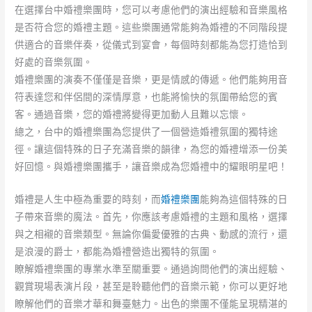
在選擇台中婚禮樂團時，您可以考慮他們的演出經驗和音樂風格
是否符合您的婚禮主題。這些樂團通常能夠為婚禮的不同階段提
供適合的音樂伴奏，從儀式到宴會，每個時刻都能為您打造恰到
好處的音樂氛圍。
婚禮樂團的演奏不僅僅是音樂，更是情感的傳遞。他們能夠用音
符表達您和伴侶間的深情厚意，也能將愉快的氛圍帶給您的賓
客。通過音樂，您的婚禮將變得更加動人且難以忘懷。
總之，台中的婚禮樂團為您提供了一個營造婚禮氛圍的獨特途
徑。讓這個特殊的日子充滿音樂的韻律，為您的婚禮增添一份美
好回憶。與婚禮樂團攜手，讓音樂成為您婚禮中的耀眼明星吧！
婚禮是人生中極為重要的時刻，而
婚禮樂團
能夠為這個特殊的日
子帶來音樂的魔法。首先，你應該考慮婚禮的主題和風格，選擇
與之相襯的音樂類型。無論你偏愛優雅的古典、動感的流行，還
是浪漫的爵士，都能為婚禮營造出獨特的氛圍。
瞭解婚禮樂團的專業水準至關重要。通過詢問他們的演出經驗、
觀賞現場表演片段，甚至是聆聽他們的音樂示範，你可以更好地
瞭解他們的音樂才華和舞臺魅力。出色的樂團不僅能呈現精湛的