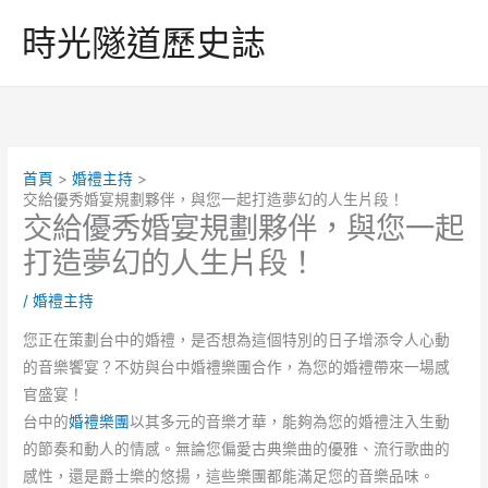
跳
時光隧道歷史誌
至
主
要
內
容
首頁
婚禮主持
交給優秀婚宴規劃夥伴，與您一起打造夢幻的人生片段！
交給優秀婚宴規劃夥伴，與您一起
打造夢幻的人生片段！
/
婚禮主持
您正在策劃台中的婚禮，是否想為這個特別的日子增添令人心動
的音樂饗宴？不妨與台中婚禮樂團合作，為您的婚禮帶來一場感
官盛宴！
台中的
婚禮樂團
以其多元的音樂才華，能夠為您的婚禮注入生動
的節奏和動人的情感。無論您偏愛古典樂曲的優雅、流行歌曲的
感性，還是爵士樂的悠揚，這些樂團都能滿足您的音樂品味。