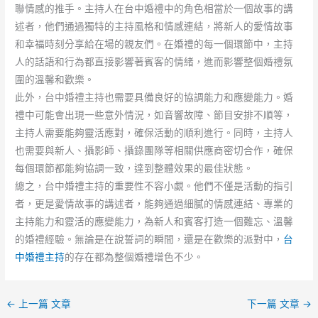
聯情感的推手。主持人在台中婚禮中的角色相當於一個故事的講
述者，他們通過獨特的主持風格和情感連結，將新人的愛情故事
和幸福時刻分享給在場的親友們。在婚禮的每一個環節中，主持
人的話語和行為都直接影響著賓客的情緒，進而影響整個婚禮氛
圍的溫馨和歡樂。
此外，台中婚禮主持也需要具備良好的協調能力和應變能力。婚
禮中可能會出現一些意外情況，如音響故障、節目安排不順等，
主持人需要能夠靈活應對，確保活動的順利進行。同時，主持人
也需要與新人、攝影師、攝錄團隊等相關供應商密切合作，確保
每個環節都能夠協調一致，達到整體效果的最佳狀態。
總之，台中婚禮主持的重要性不容小覷。他們不僅是活動的指引
者，更是愛情故事的講述者，能夠通過細膩的情感連結、專業的
主持能力和靈活的應變能力，為新人和賓客打造一個難忘、溫馨
的婚禮經驗。無論是在說誓詞的瞬間，還是在歡樂的派對中，
台
中婚禮主持
的存在都為整個婚禮增色不少。
←
上一篇 文章
下一篇 文章
→