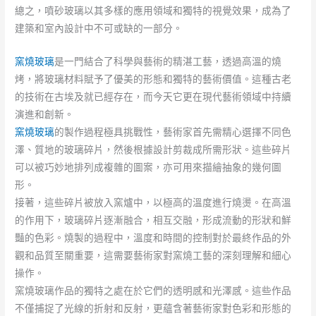
總之，噴砂玻璃以其多樣的應用領域和獨特的視覺效果，成為了
建築和室內設計中不可或缺的一部分。
窯燒玻璃
是一門結合了科學與藝術的精湛工藝，透過高溫的燒
烤，將玻璃材料賦予了優美的形態和獨特的藝術價值。這種古老
的技術在古埃及就已經存在，而今天它更在現代藝術領域中持續
演進和創新。
窯燒玻璃
的製作過程極具挑戰性，藝術家首先需精心選擇不同色
澤、質地的玻璃碎片，然後根據設計剪裁成所需形狀。這些碎片
可以被巧妙地排列成複雜的圖案，亦可用來描繪抽象的幾何圖
形。
接著，這些碎片被放入窯爐中，以極高的溫度進行燒燙。在高溫
的作用下，玻璃碎片逐漸融合，相互交融，形成流動的形狀和鮮
豔的色彩。燒製的過程中，溫度和時間的控制對於最終作品的外
觀和品質至關重要，這需要藝術家對窯燒工藝的深刻理解和細心
操作。
窯燒玻璃作品的獨特之處在於它們的透明感和光澤感。這些作品
不僅捕捉了光線的折射和反射，更蘊含著藝術家對色彩和形態的