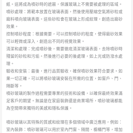
紙。這將成為噴砂時的遮蔽，保護玻璃上不需要被處理的區域。
噴砂處理：將範本放置在玻璃表面，然後使用壓縮空氣將砂粒或
磨料噴向玻璃表面。這些砂粒會在玻璃上形成紋理，創造出磨砂
效果。
控制噴砂程度：根據需要，可以控制噴砂的程度，使得磨砂效果
可以輕微或深入，創造出不同的視覺效果。
清潔和處理：完成噴砂後，需要徹底清潔玻璃表面，去除噴砂時
殘留的砂粒和污垢。然後進行必要的後處理，如上光或防潑水處
理。
驗收和安裝：最後，進行品質驗收，確保噴砂效果符合要求。如
果一切正確，可以將噴砂玻璃安裝在所需的位置，如窗戶、門、
隔斷等。
噴砂玻璃的製作過程需要專業的技術和設備，以確保最終效果滿
足客戶的期望。無論是在家庭裝飾還是商業場所，噴砂玻璃都能
為空間帶來獨特的美感和隱私保護。
噴砂玻璃以其特殊的質感和紋理在多個領域中廣泛應用，例如：
室內裝飾：噴砂玻璃可以用於室內門窗、隔間、櫥櫃門等，增加