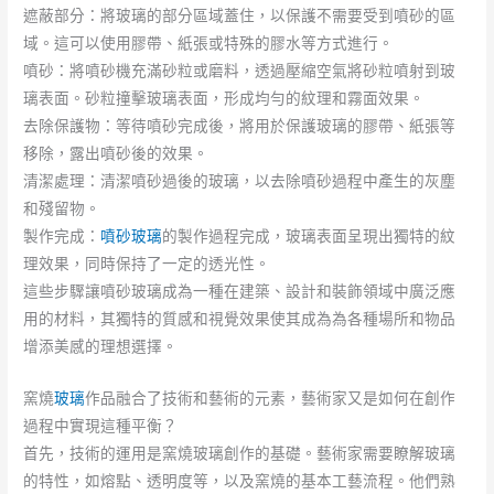
遮蔽部分：將玻璃的部分區域蓋住，以保護不需要受到噴砂的區
域。這可以使用膠帶、紙張或特殊的膠水等方式進行。
噴砂：將噴砂機充滿砂粒或磨料，透過壓縮空氣將砂粒噴射到玻
璃表面。砂粒撞擊玻璃表面，形成均勻的紋理和霧面效果。
去除保護物：等待噴砂完成後，將用於保護玻璃的膠帶、紙張等
移除，露出噴砂後的效果。
清潔處理：清潔噴砂過後的玻璃，以去除噴砂過程中產生的灰塵
和殘留物。
製作完成：
噴砂玻璃
的製作過程完成，玻璃表面呈現出獨特的紋
理效果，同時保持了一定的透光性。
這些步驟讓噴砂玻璃成為一種在建築、設計和裝飾領域中廣泛應
用的材料，其獨特的質感和視覺效果使其成為為各種場所和物品
增添美感的理想選擇。
窯燒
玻璃
作品融合了技術和藝術的元素，藝術家又是如何在創作
過程中實現這種平衡？
首先，技術的運用是窯燒玻璃創作的基礎。藝術家需要瞭解玻璃
的特性，如熔點、透明度等，以及窯燒的基本工藝流程。他們熟