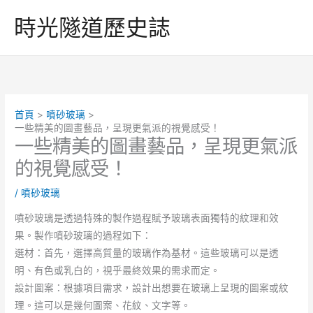
跳
時光隧道歷史誌
至
主
要
內
容
首頁
噴砂玻璃
一些精美的圖畫藝品，呈現更氣派的視覺感受！
一些精美的圖畫藝品，呈現更氣派
的視覺感受！
/
噴砂玻璃
噴砂玻璃是透過特殊的製作過程賦予玻璃表面獨特的紋理和效
果。製作噴砂玻璃的過程如下：
選材：首先，選擇高質量的玻璃作為基材。這些玻璃可以是透
明、有色或乳白的，視乎最終效果的需求而定。
設計圖案：根據項目需求，設計出想要在玻璃上呈現的圖案或紋
理。這可以是幾何圖案、花紋、文字等。