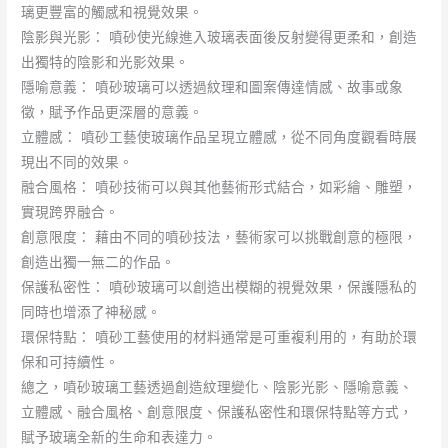
璃更豐富的觸感和視覺效果。
陰影與光影： 噴砂使光線進入玻璃表面後反射變得更柔和，創造
出獨特的陰影和光影效果。
隱喻意義： 噴砂玻璃可以透過紋理和圖案傳達情感、故事或象
徵，賦予作品更深層的意義。
立體感： 噴砂工藝使玻璃作品呈現立體感，從不同角度觀看時展
現出不同的效果。
融合風格： 噴砂技術可以與其他藝術形式結合，如彩繪、雕塑，
實現跨界融合。
創意限度： 藉由不同的噴砂技法，藝術家可以挑戰創意的極限，
創造出獨一無二的作品。
保護私密性： 噴砂玻璃可以創造出模糊的視覺效果，保護隱私的
同時也增添了神秘感。
環保特點： 噴砂工藝使用的材料通常是可重複利用的，有助於環
保和可持續性。
總之，噴砂玻璃工藝透過創造紋理變化、陰影光影、隱喻意義、
立體感、融合風格、創意限度、保護私密性和環保特點等方式，
賦予玻璃全新的生命和表達力。